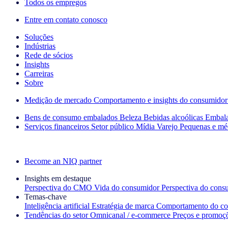
Todos os empregos
Entre em contato conosco
Soluções
Indústrias
Rede de sócios
Insights
Carreiras
Sobre
Medição de mercado
Comportamento e insights do consumidor
Bens de consumo embalados
Beleza
Bebidas alcoólicas
Embal
Serviços financeiros
Setor público
Mídia
Varejo
Pequenas e mé
Explore nossos cases de sucesso
Become an NIQ partner
Insights em destaque
Perspectiva do CMO
Vida do consumidor
Perspectiva do cons
Temas‑chave
Inteligência artificial
Estratégia de marca
Comportamento do co
Tendências do setor
Omnicanal / e‑commerce
Preços e promoç