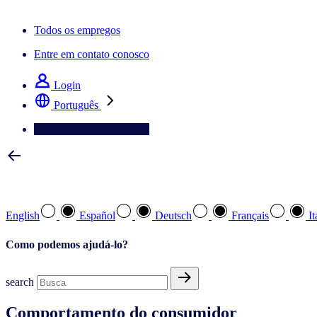
A newsletter IQ Brief: Inscreva‑se agora
Todos os empregos
Entre em contato conosco
Login
Português
Entre em contato conosco
Selecione a sua língua preferida
English
Español
Deutsch
Français
It
Como podemos ajudá-lo?
search
Comportamento do consumidor