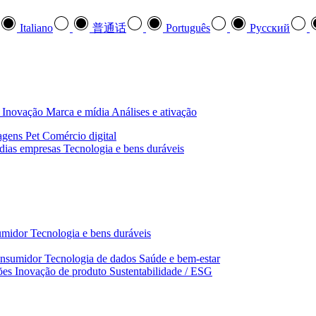
Italiano
普通话
Português
Pусский
Inovação
Marca e mídia
Análises e ativação
agens
Pet
Comércio digital
dias empresas
Tecnologia e bens duráveis
umidor
Tecnologia e bens duráveis
nsumidor
Tecnologia de dados
Saúde e bem‑estar
ões
Inovação de produto
Sustentabilidade / ESG