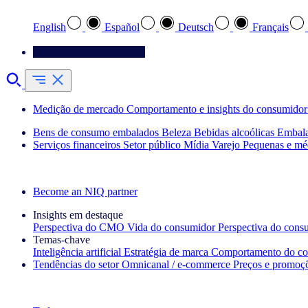
English
Español
Deutsch
Français
Entre em contato conosco
Medição de mercado
Comportamento e insights do consumidor
Bens de consumo embalados
Beleza
Bebidas alcoólicas
Embal
Serviços financeiros
Setor público
Mídia
Varejo
Pequenas e mé
Explore nossos cases de sucesso
Become an NIQ partner
Insights em destaque
Perspectiva do CMO
Vida do consumidor
Perspectiva do cons
Temas‑chave
Inteligência artificial
Estratégia de marca
Comportamento do co
Tendências do setor
Omnicanal / e‑commerce
Preços e promoç
A newsletter IQ Brief: Inscreva‑se agora