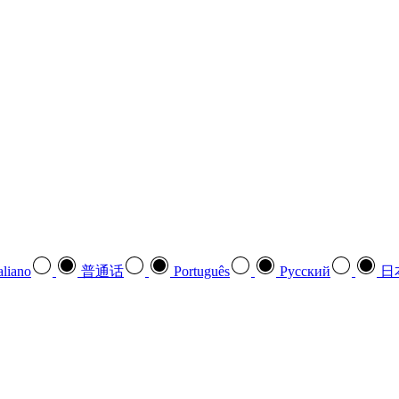
aliano
普通话
Português
Pусский
日