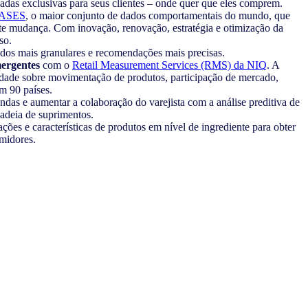
adas exclusivas para seus clientes – onde quer que eles comprem.
ASES
, o maior conjunto de dados comportamentais do mundo, que
e mudança. Com inovação, renovação, estratégia e otimização da
so.
os mais granulares e recomendações mais precisas.
mergentes
com o
Retail Measurement Services (RMS) da NIQ
. A
idade sobre movimentação de produtos, participação de mercado,
m 90 países.
das e aumentar a colaboração do varejista com a análise preditiva de
cadeia de suprimentos.
ações e características de produtos em nível de ingrediente para obter
umidores.