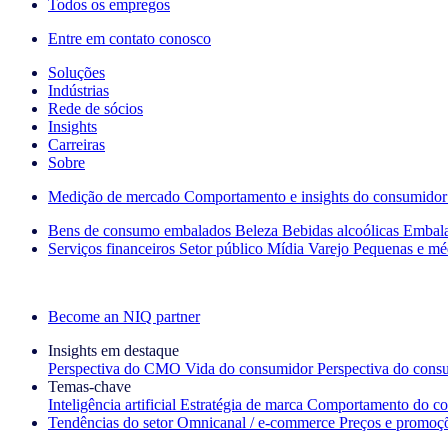
Todos os empregos
Entre em contato conosco
Soluções
Indústrias
Rede de sócios
Insights
Carreiras
Sobre
Medição de mercado
Comportamento e insights do consumidor
Bens de consumo embalados
Beleza
Bebidas alcoólicas
Embal
Serviços financeiros
Setor público
Mídia
Varejo
Pequenas e mé
Explore nossos cases de sucesso
Become an NIQ partner
Insights em destaque
Perspectiva do CMO
Vida do consumidor
Perspectiva do cons
Temas‑chave
Inteligência artificial
Estratégia de marca
Comportamento do co
Tendências do setor
Omnicanal / e‑commerce
Preços e promoç