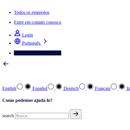
A newsletter IQ Brief: Inscreva‑se agora
Todos os empregos
Entre em contato conosco
Login
Português
Entre em contato conosco
Selecione a sua língua preferida
English
Español
Deutsch
Français
It
Como podemos ajudá-lo?
search