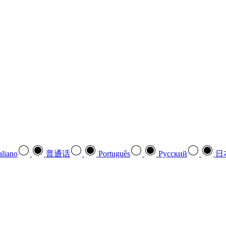
aliano
普通话
Português
Pусский
日