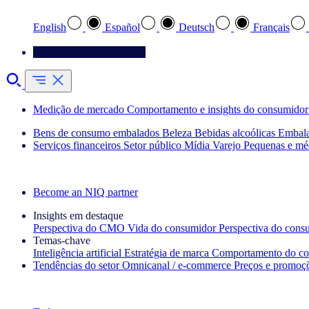
English
Español
Deutsch
Français
Entre em contato conosco
Medição de mercado
Comportamento e insights do consumidor
Bens de consumo embalados
Beleza
Bebidas alcoólicas
Embal
Serviços financeiros
Setor público
Mídia
Varejo
Pequenas e mé
Explore nossos cases de sucesso
Become an NIQ partner
Insights em destaque
Perspectiva do CMO
Vida do consumidor
Perspectiva do cons
Temas‑chave
Inteligência artificial
Estratégia de marca
Comportamento do co
Tendências do setor
Omnicanal / e‑commerce
Preços e promoç
A newsletter IQ Brief: Inscreva‑se agora