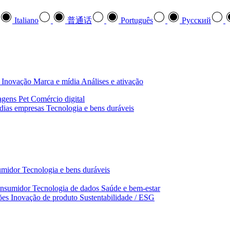
Italiano
普通话
Português
Pусский
Inovação
Marca e mídia
Análises e ativação
agens
Pet
Comércio digital
dias empresas
Tecnologia e bens duráveis
umidor
Tecnologia e bens duráveis
nsumidor
Tecnologia de dados
Saúde e bem‑estar
ões
Inovação de produto
Sustentabilidade / ESG