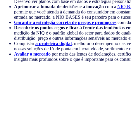
Desenvolver planos com base em dados e estratégias personaliz
Aprimorar a tomada de decisões e a inovação
com a
NIQ B
permite que você atenda à demanda do consumidor em constant
entrada no mercado, a NIQ BASES é seu parceiro para o suces
Garantir a estratégia correta de preços e promoções
com dad
Descobrir os pontos cegos e ficar à frente das tendências e
medição da NIQ é o padrão global do setor para dados de qual
distribuição, preço e outras informações sensíveis ao mercado e
Conquistar
a prateleira digital
, melhorar o desempenho das ven
nossas soluções de IA de ponta em lucratividade, sortimento e 
Avaliar o mercado
por meio das lentes de declarações, certific
insights mais profundos sobre o que é importante para os cons