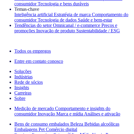
consumidor
Tecnologia e bens duráveis
Temas‑chave
Inteligência artificial
Estratégia de marca
Comportamento do
consumidor
Tecnologia de dados
Saúde e bem‑estar
Tendências do setor
Omnicanal / e‑commerce
Preços e
promoções
Inovação de produto
Sustentabilidade / ESG
A newsletter IQ Brief: Inscreva‑se agora
Todos os empregos
Entre em contato conosco
Soluções
Indústrias
Rede de sócios
Insights
Carreiras
Sobre
Medição de mercado
Comportamento e insights do
consumidor
Inovação
Marca e mídia
Análises e ativação
Bens de consumo embalados
Beleza
Bebidas alcoólicas
Embalagens
Pet
Comércio digital