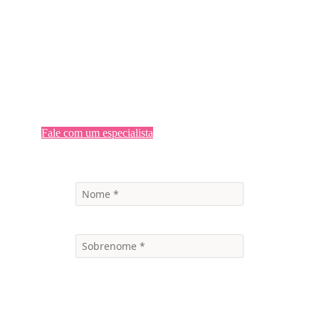
Goods
Capacitando os líderes de CPG com insights
orientados por dados para estimular o crescimento e
a inovação
Fale com um especialista