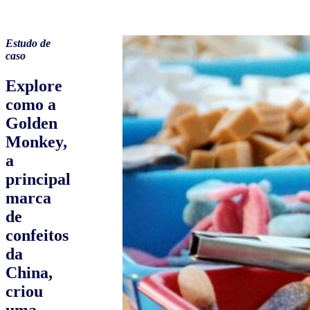
Estudo de
caso
Explore
como a
Golden
Monkey,
a
principal
marca
de
confeitos
da
China,
criou
uma