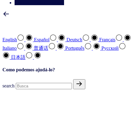
Entre em contato conosco
Selecione a sua língua preferida
English
Español
Deutsch
Français
Italiano
普通话
Português
Pусский
日本語
Como podemos ajudá-lo?
search
Consumer Packaged