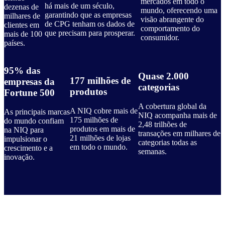
mercados em todo o
há mais de um século,
dezenas de
mundo, oferecendo uma
garantindo que as empresas
milhares de
visão abrangente do
de CPG tenham os dados de
clientes em
comportamento do
que precisam para prosperar.
mais de 100
consumidor.
países.
95% das
Quase 2.000
177 milhões de
empresas da
categorias
produtos
Fortune 500
A cobertura global da
A NIQ cobre mais de
As principais marcas
NIQ acompanha mais de
175 milhões de
do mundo confiam
2,48 trilhões de
produtos
em mais de
na NIQ para
transações
em milhares de
21 milhões de lojas
impulsionar o
categorias todas as
em todo o mundo.
crescimento e a
semanas.
inovação.