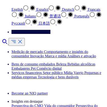
English
Español
Deutsch
Français
Italiano
普通话
Português
Pусский
日本語
Entre em contato conosco
Medição de mercado
Comportamento e insights do
consumidor
Inovação
Marca e mídia
Análises e ativação
Bens de consumo embalados
Beleza
Bebidas alcoólicas
Embalagens
Pet
Comércio digital
Serviços financeiros
Setor público
Mídia
Varejo
Pequenas e
médias empresas
Tecnologia e bens duráveis
Explore nossos cases de sucesso
Become an NIQ partner
Insights em destaque
Perspectiva do CMO
Vida do consumidor
Perspectiva do