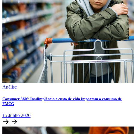
Análise
Consumer 360º: Inadimplência e custo de vida impactam o consumo de
FMCG
15
Junho
2026