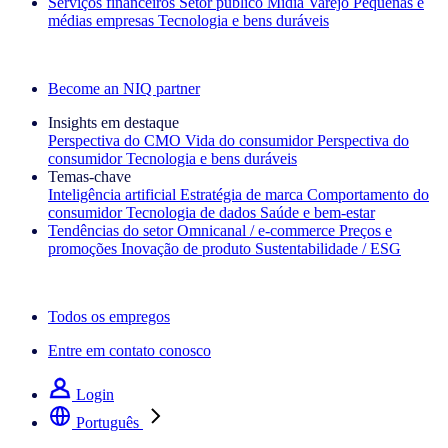
Serviços financeiros
Setor público
Mídia
Varejo
Pequenas e
médias empresas
Tecnologia e bens duráveis
Explore nossos cases de sucesso
Become an NIQ partner
Insights em destaque
Perspectiva do CMO
Vida do consumidor
Perspectiva do
consumidor
Tecnologia e bens duráveis
Temas‑chave
Inteligência artificial
Estratégia de marca
Comportamento do
consumidor
Tecnologia de dados
Saúde e bem‑estar
Tendências do setor
Omnicanal / e‑commerce
Preços e
promoções
Inovação de produto
Sustentabilidade / ESG
A newsletter IQ Brief: Inscreva‑se agora
Todos os empregos
Entre em contato conosco
Login
Português