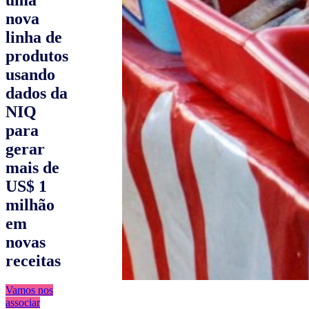
nova
linha de
produtos
usando
dados da
NIQ
para
gerar
mais de
US$ 1
milhão
em
novas
receitas
Vamos nos
associar