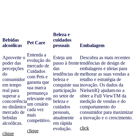
Beleza e
Bebidas
cuidados
Pet Care
alcoólicas
pessoais
Embalagem
Entenda a
Aproveite o
Esteja um
Descubra as mais recentes
evolução do
poder das
passo à frente
tendências de design de
mercado de
percepções
das
embalagens e ideias para
Cuidados
do
tendências de
melhorar as suas vendas a
com Pets e
consumidor
beleza e
retalho e estratégia de
garanta que
em tempo
conquiste sua
inovação. Os dados da
sua marca
real para
participação
NielsenIQ ajudam-no a
permaneça
superar a
no setor de
obter a Full ViewTM da
relevante em
concorrência
beleza e
medição de vendas e do
um cenário
no dinâmico
cuidados
comportamento do
cada vez
mercado de
pessoais,
consumidor para maximizar
mais
bebidas
atualmente
a inovação e o crescimento.
competitivo.
alcoólicas.
em rápida
click
evolução.
clique
clique