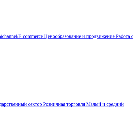
ichannel/E-commerce
Ценообразование и продвижение
Работа с
дарственный сектор
Розничная торговля
Малый и средний