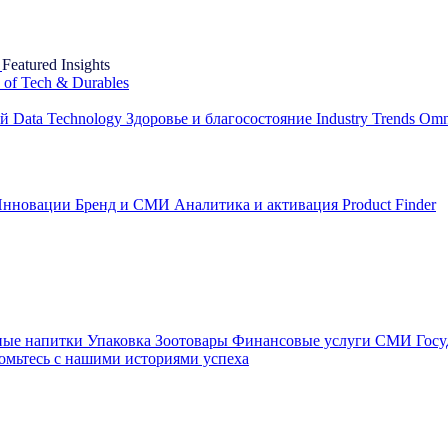
Featured Insights
e of Tech & Durables
ей
Data Technology
Здоровье и благосостояние
Industry Trends
Omn
нновации
Бренд и СМИ
Аналитика и активация
Product Finder
ные напитки
Упаковка
Зоотовары
Финансовые услуги
СМИ
Госу
омьтесь с нашими историями успеха