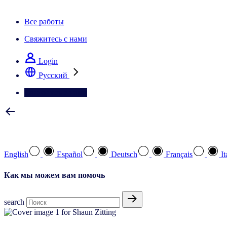
Информационная рассылка IQ Brief: Подпишитесь сейчас
Все работы
Свяжитесь с нами
Login
Pусский
Свяжитесь с нами
Выберите предпочтительный язык
English
Español
Deutsch
Français
It
Как мы можем вам помочь
search