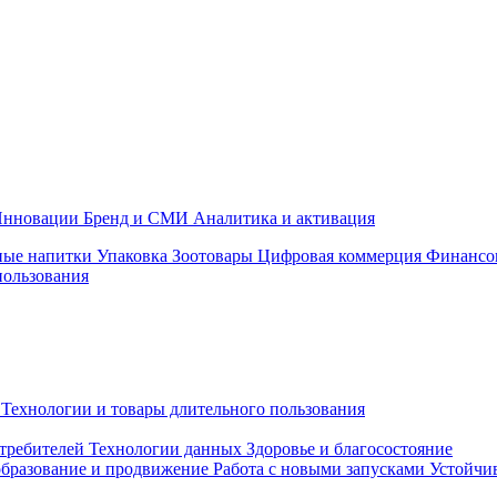
нновации
Бренд и СМИ
Аналитика и активация
ные напитки
Упаковка
Зоотовары
Цифровая коммерция
Финансо
пользования
Технологии и товары длительного пользования
требителей
Технологии данных
Здоровье и благосостояние
бразование и продвижение
Работа с новыми запусками
Устойчив