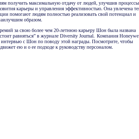
лям получить максимальную отдачу от людей, улучшив процессы
азвития карьеры и управления эффективностью. Она увлечена те
ации помогают людям полностью реализовать свой потенциал и
наилучшим образом.
ремий за свою более чем 20-летнюю карьеру Шон была названа
тоит равняться” в журнале Diversity Journal. Компания Honeywel
 интервью с Шон по поводу этой награды. Посмотрите, чтобы
 движет ею и о ее подходе к руководству персоналом.