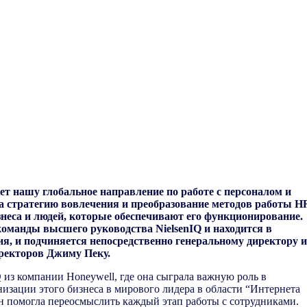
т нашу глобальное направление по работе с персоналом и
за стратегию вовлечения и преобразование методов работы H
неса и людей, которые обеспечивают его функционирование.
оманды высшего руководства NielsenIQ и находится в
я, и подчиняется непосредственно генеральному директору и
иректоров Джиму Пеку.
 из компании Honeywell, где она сыграла важную роль в
изации этого бизнеса в мирового лидера в области “Интернета
н помогла переосмыслить каждый этап работы с сотрудниками.