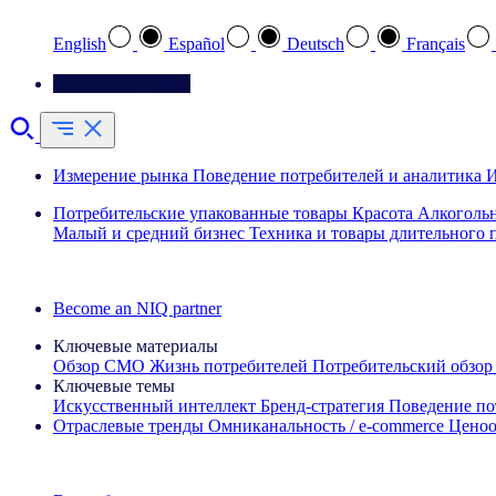
English
Español
Deutsch
Français
Свяжитесь с нами
Измерение рынка
Поведение потребителей и аналитика
И
Потребительские упакованные товары
Красота
Алкоголь
Малый и средний бизнес
Техника и товары длительного 
Ознакомьтесь с нашими историями успеха
Become an NIQ partner
Ключевые материалы
Обзор CMO
Жизнь потребителей
Потребительский обзор
Ключевые темы
Искусственный интеллект
Бренд‑стратегия
Поведение по
Отраслевые тренды
Омниканальность / e‑commerce
Ценоо
Информационная рассылка IQ Brief: Подпишитесь сейчас