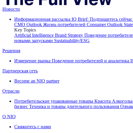
Новости
Информационная рассылка IQ Brief: Подпишитесь сейчас
CMO Outlook
Жизнь потребителей
Consumer Outlook
Stat
Key Topics
Artificial Intelligence
Brand Strategy
Поведение потребител
новыми запусками
Sustainability/ESG
Решения
Измерение рынка
Поведение потребителей и аналитика
И
Партнерская сеть
Become an NIQ partner
Отрасли
Потребительские упакованные товары
Красота
Алкоголь
бизнес
Техника и товары длительного пользования
Ознак
О NIQ
Свяжитесь с нами