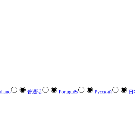
aliano
普通话
Português
Pусский
日