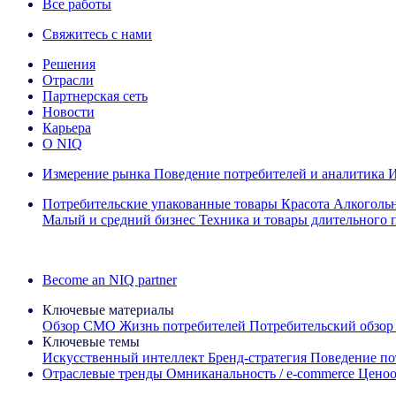
Все работы
Свяжитесь с нами
Решения
Отрасли
Партнерская сеть
Новости
Карьера
О NIQ
Измерение рынка
Поведение потребителей и аналитика
И
Потребительские упакованные товары
Красота
Алкоголь
Малый и средний бизнес
Техника и товары длительного 
Ознакомьтесь с нашими историями успеха
Become an NIQ partner
Ключевые материалы
Обзор CMO
Жизнь потребителей
Потребительский обзор
Ключевые темы
Искусственный интеллект
Бренд‑стратегия
Поведение по
Отраслевые тренды
Омниканальность / e‑commerce
Ценоо