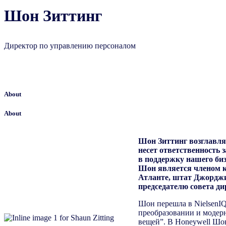
Шон Зиттинг
Директор по управлению персоналом
About
About
Шон Зиттинг возглавляе
несет ответственность 
в поддержку нашего биз
Шон является членом к
Атланте, штат Джорджи
председателю совета д
Шон перешла в NielsenIQ
преобразовании и модерн
вещей”. В Honeywell Шо