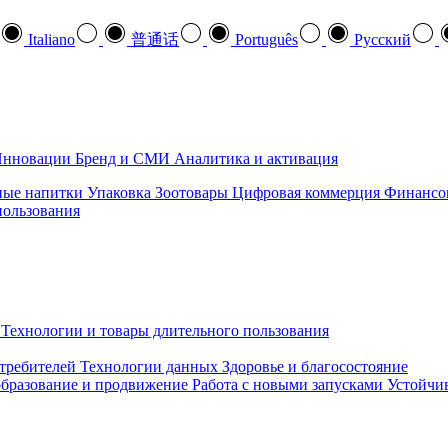
Italiano
普通话
Português
Pусский
нновации
Бренд и СМИ
Аналитика и активация
ные напитки
Упаковка
Зоотовары
Цифровая коммерция
Финансо
пользования
Технологии и товары длительного пользования
требителей
Технологии данных
Здоровье и благосостояние
бразование и продвижение
Работа с новыми запусками
Устойчив