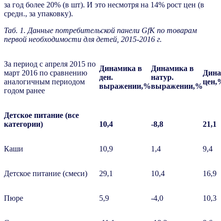
за год более 20% (в шт). И это несмотря на 14% рост цен (в
средн., за упаковку).
Таб. 1. Данные потребительской панели
GfK
по товарам
первой необходимости для детей, 2015-2016 г.
За период с апреля 2015 по
Динамика в
Динамика
в
март 2016 по сравнению
Дина
ден.
натур
.
аналогичным периодом
цен
,
выражении
,%
выражении
,%
годом ранее
Детское питание (все
категории)
10,4
-8,8
21,1
Каши
10,9
1,4
9,4
Детское питание (смеси)
29,1
10,4
16,9
Пюре
5,9
-4,0
10,3