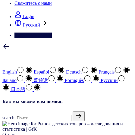
Свяжитесь с нами
Login
Pусский
Свяжитесь с нами
Выберите предпочтительный язык
English
Español
Deutsch
Français
Italiano
普通话
Português
Pусский
日本語
Как мы можем вам помочь
search
Отчет