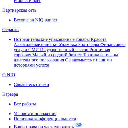
Product Finder
Партнерская сеть
Become an NIQ partner
Отрасли
Потребительские упакованные товары
Красота
Алкогольные напитки
Упаковка
Зоотовары
Финансовые
услуги
СМИ
Государственный сектор
Розничная
торговля
Малый и средний бизнес
Техника и товары
длительного пользования
Ознакомьтесь с нашими
историями успеха
О NIQ
Свяжитесь с нами
Карьера
Все работы
Условия и положения
Политика конфиденциальности
Ваши права на частную жизнь