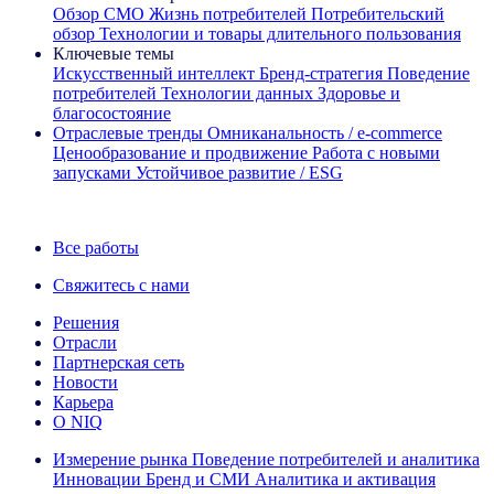
Обзор CMO
Жизнь потребителей
Потребительский
обзор
Технологии и товары длительного пользования
Ключевые темы
Искусственный интеллект
Бренд‑стратегия
Поведение
потребителей
Технологии данных
Здоровье и
благосостояние
Отраслевые тренды
Омниканальность / e‑commerce
Ценообразование и продвижение
Работа с новыми
запусками
Устойчивое развитие / ESG
Информационная рассылка IQ Brief: Подпишитесь сейчас
Все работы
Свяжитесь с нами
Решения
Отрасли
Партнерская сеть
Новости
Карьера
О NIQ
Измерение рынка
Поведение потребителей и аналитика
Инновации
Бренд и СМИ
Аналитика и активация