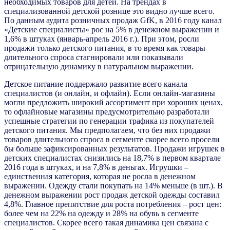
необходимых товаров для детей. На трендах в
специализованной детской рознице это видно лучше всего.
По данным аудита розничных продаж GfK, в 2016 году канал
«Детские специалисты» рос на 5% в денежном выражении и
1,6% в штуках (январь-апрель 2016 г.). При этом, росли
продажи только детского питания, в то время как товары
длительного спроса стагнировали или показывали
отрицательную динамику в натуральном выражении.
Детское питание поддержало развитие всего канала
специалистов (и онлайн, и офлайн). Если онлайн-магазины
могли предложить широкий ассортимент при хороших ценах,
то офлайновые магазины предусмотрительно разработали
успешные стратегии по генерации трафика из покупателей
детского питания. Мы предполагаем, что без них продажи
товаров длительного спроса в сегменте скорее всего просели
бы больше зафиксированных результатов. Продажи игрушек в
детских специалистах снизились на 18,7% в первом квартале
2016 года в штуках, и на 7,8% в деньгах. Игрушки –
единственная категория, которая не росла в денежном
выражении. Одежду стали покупать на 14% меньше (в шт.). В
денежном выражении рост продаж детской одежды составил
4,8%. Главное препятствие для роста потребления – рост цен:
более чем на 22% на одежду и 28% на обувь в сегменте
специалистов. Скорее всего такая динамика цен связана с