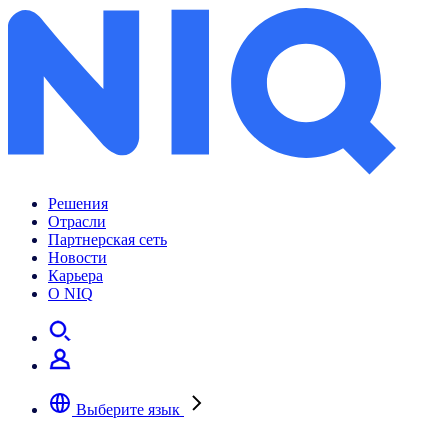
Рынок детских товаров – исследования и статистика | GfK
Решения
Отрасли
Партнерская сеть
Новости
Карьера
О NIQ
Выберите язык
Выберите предпочтительный язык