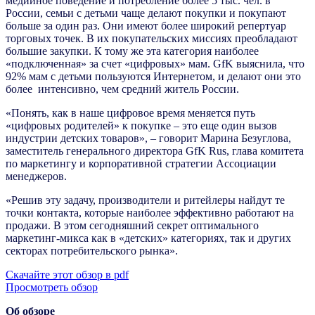
медийное поведение и потребление более 5 тыс. чел. в
России, семьи с детьми чаще делают покупки и покупают
больше за один раз. Они имеют более широкий репертуар
торговых точек. В их покупательских миссиях преобладают
большие закупки. К тому же эта категория наиболее
«подключенная» за счет «цифровых» мам. GfK выяснила, что
92% мам с детьми пользуются Интернетом, и делают они это
более интенсивно, чем средний житель России.
«Понять, как в наше цифровое время меняется путь
«цифровых родителей» к покупке – это еще один вызов
индустрии детских товаров», – говорит Марина Безуглова,
заместитель генерального директора GfK Rus, глава комитета
по маркетингу и корпоративной стратегии Ассоциации
менеджеров.
«Решив эту задачу, производители и ритейлеры найдут те
точки контакта, которые наиболее эффективно работают на
продажи. В этом сегодняшний секрет оптимального
маркетинг-микса как в «детских» категориях, так и других
секторах потребительского рынка».
Скачайте этот обзор в pdf
Просмотреть обзор
Об обзоре