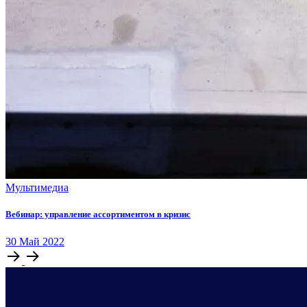
Мультимедиа
Вебинар: управление ассортиментом в кризис
30
Май
2022