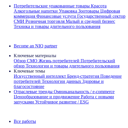
Потребительские упакованные товары
Красота
Алкогольные напитки
Упаковка
Зоотовары
Цифровая
коммерция
Финансовые услуги
Государственный сектор
СМИ
Розничная торговля
Малый и средний бизнес
Техника и товары длительного пользования
Ознакомьтесь с нашими историями успеха
Become an NIQ partner
Ключевые материалы
Обзор CMO
Жизнь потребителей
Потребительский
обзор
Технологии и товары длительного пользования
Ключевые темы
Искусственный интеллект
Бренд‑стратегия
Поведение
потребителей
Технологии данных
Здоровье и
благосостояние
Отраслевые тренды
Омниканальность / e‑commerce
Ценообразование и продвижение
Работа с новыми
запусками
Устойчивое развитие / ESG
Информационная рассылка IQ Brief: Подпишитесь сейчас
Все работы