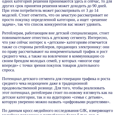
одних категорий решения принимаются здесь и сейчас, то для
других срок принятия решения может доходить до 90 дней.
При этом потребитель может рассматривать от 3 до 14
моделей. Стоит отметить, что он зачастую рассматривает не
просто покупку определенной категории, а ищет «решение
задачи», так что список конкурентов вас может удивить.
Ритейлерам, работающим вне детской специализации, стоит
повнимательнее отнестись к детскому сегменту. Интересно,
что уже сейчас интерес к «детским» категориям отмечается
также со стороны ритейлеров, продающих электронику: они
по праву рассчитывают на инкрементальный трафик и рост
среднего чека, а также на вовлечение в коммуникацию со
своим брендом молодых семей, у которых «многое еще
впереди» с точки зрения покупок товаров длительного
спроса.
Потенциал детского сегмента для генерации трафика и роста
среднего чека недооценен даже в традиционной
продовольственной рознице. Для того, чтобы реализовать
этот потенциал, ритейлерам стоит по-новому взглянуть как на
детские категории, так и на аудиторию «семьи с детьми»,
которую уверенно можно назвать «цифровыми родителями».
По данным кросс-медийного исследования GfK, измеряющего