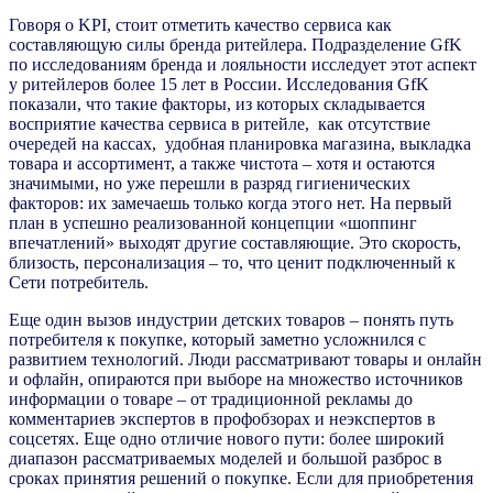
Говоря о KPI, стоит отметить качество сервиса как
составляющую силы бренда ритейлера. Подразделение GfK
по исследованиям бренда и лояльности исследует этот аспект
у ритейлеров более 15 лет в России. Исследования GfK
показали, что такие факторы, из которых складывается
восприятие качества сервиса в ритейле, как отсутствие
очередей на кассах, удобная планировка магазина, выкладка
товара и ассортимент, а также чистота – хотя и остаются
значимыми, но уже перешли в разряд гигиенических
факторов: их замечаешь только когда этого нет. На первый
план в успешно реализованной концепции «шоппинг
впечатлений» выходят другие составляющие. Это скорость,
близость, персонализация – то, что ценит подключенный к
Сети потребитель.
Еще один вызов индустрии детских товаров – понять путь
потребителя к покупке, который заметно усложнился с
развитием технологий. Люди рассматривают товары и онлайн
и офлайн, опираются при выборе на множество источников
информации о товаре – от традиционной рекламы до
комментариев экспертов в профобзорах и неэкспертов в
соцсетях. Еще одно отличие нового пути: более широкий
диапазон рассматриваемых моделей и большой разброс в
сроках принятия решений о покупке. Если для приобретения