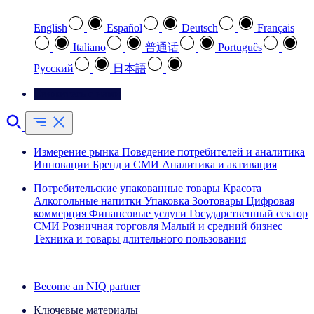
English
Español
Deutsch
Français
Italiano
普通话
Português
Pусский
日本語
Свяжитесь с нами
Измерение рынка
Поведение потребителей и аналитика
Инновации
Бренд и СМИ
Аналитика и активация
Потребительские упакованные товары
Красота
Алкогольные напитки
Упаковка
Зоотовары
Цифровая
коммерция
Финансовые услуги
Государственный сектор
СМИ
Розничная торговля
Малый и средний бизнес
Техника и товары длительного пользования
Ознакомьтесь с нашими историями успеха
Become an NIQ partner
Ключевые материалы