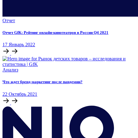
Отчет
Отчет GfK: Рейтинг онлайн-кинотеатров в России Q4 2021
17
Январь
2022
Анализ
Что ждет бренд-маркетинг после пандемии?
22
Октябрь
2021