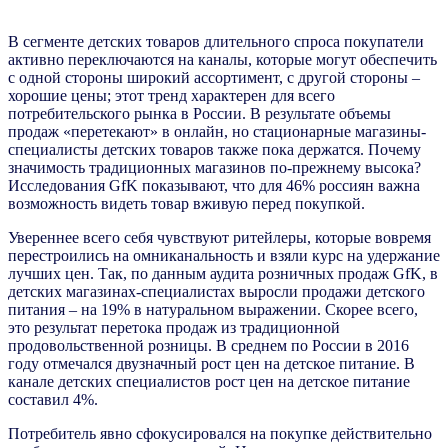
В сегменте детских товаров длительного спроса покупатели
активно переключаются на каналы, которые могут обеспечить
с одной стороны широкий ассортимент, с другой стороны –
хорошие цены; этот тренд характерен для всего
потребительского рынка в России. В результате объемы
продаж «перетекают» в онлайн, но стационарные магазины-
специалисты детских товаров также пока держатся. Почему
значимость традиционных магазинов по-прежнему высока?
Исследования GfK показывают, что для 46% россиян важна
возможность видеть товар вживую перед покупкой.
Увереннее всего себя чувствуют ритейлеры, которые вовремя
перестроились на омниканальность и взяли курс на удержание
лучших цен. Так, по данным аудита розничных продаж GfK, в
детских магазинах-специалистах выросли продажи детского
питания – на 19% в натуральном выражении. Скорее всего,
это результат перетока продаж из традиционной
продовольственной розницы. В среднем по России в 2016
году отмечался двузначный рост цен на детское питание. В
канале детских специалистов рост цен на детское питание
составил 4%.
Потребитель явно сфокусировался на покупке действительно