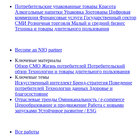
Потребительские упакованные товары
Красота
Алкогольные напитки
Упаковка
Зоотовары
Цифровая
коммерция
Финансовые услуги
Государственный сектор
СМИ
Розничная торговля
Малый и средний бизнес
Техника и товары длительного пользования
Ознакомьтесь с нашими историями успеха
Become an NIQ partner
Ключевые материалы
Обзор CMO
Жизнь потребителей
Потребительский
обзор
Технологии и товары длительного пользования
Ключевые темы
Искусственный интеллект
Бренд‑стратегия
Поведение
потребителей
Технологии данных
Здоровье и
благосостояние
Отраслевые тренды
Омниканальность / e‑commerce
Ценообразование и продвижение
Работа с новыми
запусками
Устойчивое развитие / ESG
Информационная рассылка IQ Brief: Подпишитесь сейчас
Все работы