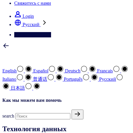
Свяжитесь с нами
Login
Pусский
Свяжитесь с нами
Выберите предпочтительный язык
English
Español
Deutsch
Français
Italiano
普通话
Português
Pусский
日本語
Как мы можем вам помочь
search
Технология данных