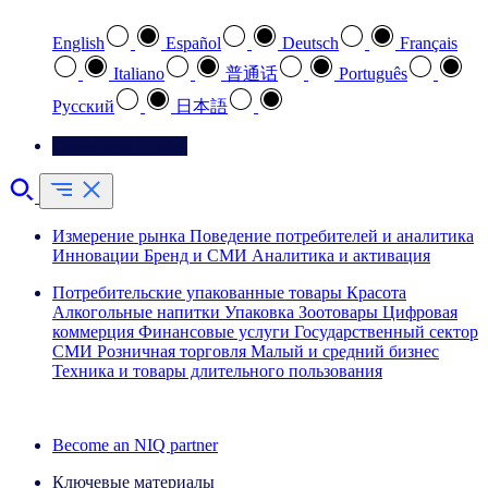
English
Español
Deutsch
Français
Italiano
普通话
Português
Pусский
日本語
Свяжитесь с нами
Измерение рынка
Поведение потребителей и аналитика
Инновации
Бренд и СМИ
Аналитика и активация
Потребительские упакованные товары
Красота
Алкогольные напитки
Упаковка
Зоотовары
Цифровая
коммерция
Финансовые услуги
Государственный сектор
СМИ
Розничная торговля
Малый и средний бизнес
Техника и товары длительного пользования
Ознакомьтесь с нашими историями успеха
Become an NIQ partner
Ключевые материалы