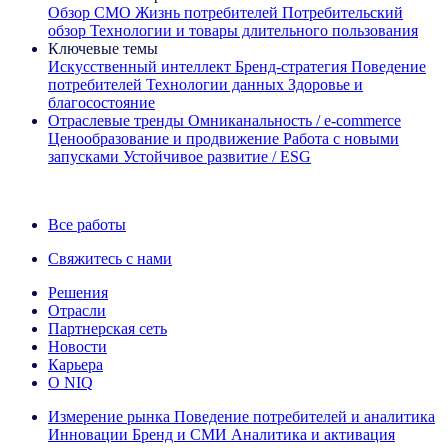
Обзор CMO
Жизнь потребителей
Потребительский
обзор
Технологии и товары длительного пользования
Ключевые темы
Искусственный интеллект
Бренд‑стратегия
Поведение
потребителей
Технологии данных
Здоровье и
благосостояние
Отраслевые тренды
Омниканальность / e‑commerce
Ценообразование и продвижение
Работа с новыми
запусками
Устойчивое развитие / ESG
Информационная рассылка IQ Brief: Подпишитесь сейчас
Все работы
Свяжитесь с нами
Решения
Отрасли
Партнерская сеть
Новости
Карьера
О NIQ
Измерение рынка
Поведение потребителей и аналитика
Инновации
Бренд и СМИ
Аналитика и активация