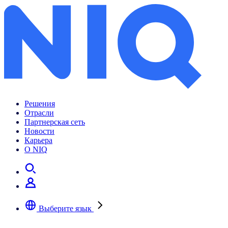
Archives:
Insights
Решения
Отрасли
Партнерская сеть
Новости
Карьера
О NIQ
Выберите язык
Выберите предпочтительный язык