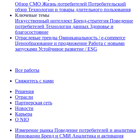
Обзор CMO
Жизнь потребителей
Потребительский
обзор
Технологии и товары длительного пользования
Ключевые темы
Искусственный интеллект
Бренд‑стратегия
Поведение
потребителей
Технологии данных
Здоровье и
благосостояние
Отраслевые тренды
Омниканальность / e‑commerce
Ценообразование и продвижение
Работа с новыми
запусками
Устойчивое развитие / ESG
Информационная рассылка IQ Brief: Подпишитесь сейчас
Все работы
Свяжитесь с нами
Решения
Отрасли
Партнерская сеть
Новости
Карьера
О NIQ
Измерение рынка
Поведение потребителей и аналитика
Инновации
Бренд и СМИ
Аналитика и активация