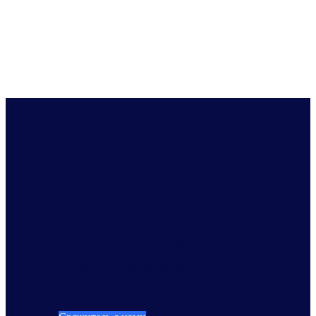
Развивайтесь дальше и
быстрее с NielsenIQ
Connect
Узнайте больше о том, как наши
ведущие в отрасли технологии и
расширенные возможности
обеспечивают эффективность,
экономию и рост вашего бизнеса.