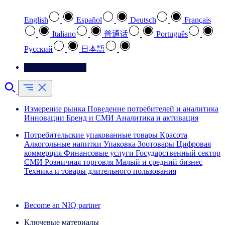
English
Español
Deutsch
Français
Italiano
普通话
Português
Pусский
日本語
Свяжитесь с нами
Измерение рынка
Поведение потребителей и аналитика
Инновации
Бренд и СМИ
Аналитика и активация
Потребительские упакованные товары
Красота
Алкогольные напитки
Упаковка
Зоотовары
Цифровая
коммерция
Финансовые услуги
Государственный сектор
СМИ
Розничная торговля
Малый и средний бизнес
Техника и товары длительного пользования
Ознакомьтесь с нашими историями успеха
Become an NIQ partner
Ключевые материалы