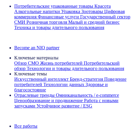
Потребительские упакованные товары
Красота
Алкогольные напитки
Упаковка
Зоотовары
Цифровая
коммерция
Финансовые услуги
Государственный сектор
СМИ
Розничная торговля
Малый и средний бизнес
Техника и товары длительного пользования
Ознакомьтесь с нашими историями успеха
Become an NIQ partner
Ключевые материалы
Обзор CMO
Жизнь потребителей
Потребительский
обзор
Технологии и товары длительного пользования
Ключевые темы
Искусственный интеллект
Бренд‑стратегия
Поведение
потребителей
Технологии данных
Здоровье и
благосостояние
Отраслевые тренды
Омниканальность / e‑commerce
Ценообразование и продвижение
Работа с новыми
запусками
Устойчивое развитие / ESG
Информационная рассылка IQ Brief: Подпишитесь сейчас
Все работы