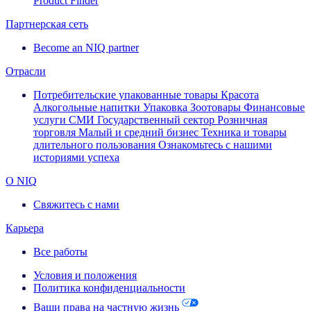
Product Finder
Партнерская сеть
Become an NIQ partner
Отрасли
Потребительские упакованные товары
Красота
Алкогольные напитки
Упаковка
Зоотовары
Финансовые
услуги
СМИ
Государственный сектор
Розничная
торговля
Малый и средний бизнес
Техника и товары
длительного пользования
Ознакомьтесь с нашими
историями успеха
О NIQ
Свяжитесь с нами
Карьера
Все работы
Условия и положения
Политика конфиденциальности
Ваши права на частную жизнь