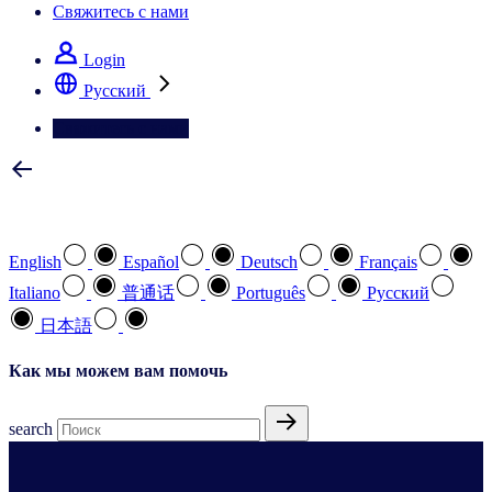
Свяжитесь с нами
Login
Pусский
Свяжитесь с нами
Выберите предпочтительный язык
English
Español
Deutsch
Français
Italiano
普通话
Português
Pусский
日本語
Как мы можем вам помочь
search