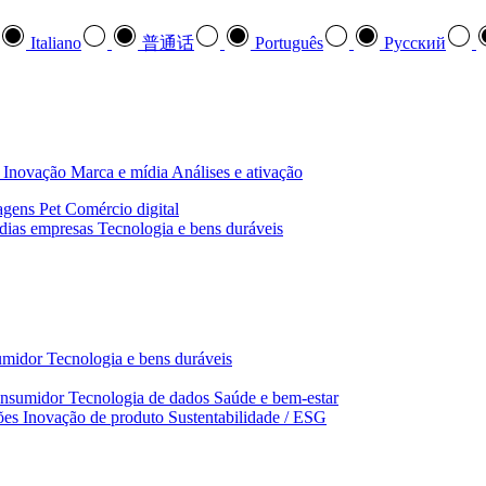
Italiano
普通话
Português
Pусский
Inovação
Marca e mídia
Análises e ativação
agens
Pet
Comércio digital
dias empresas
Tecnologia e bens duráveis
umidor
Tecnologia e bens duráveis
nsumidor
Tecnologia de dados
Saúde e bem‑estar
ões
Inovação de produto
Sustentabilidade / ESG