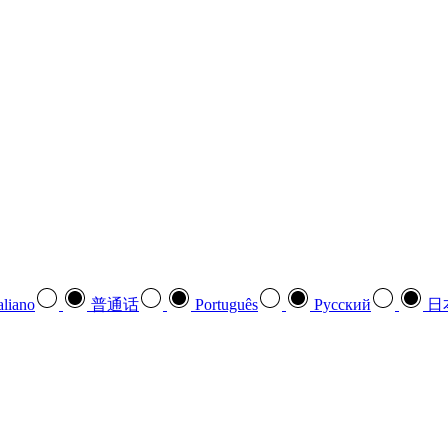
aliano
普通话
Português
Pусский
日