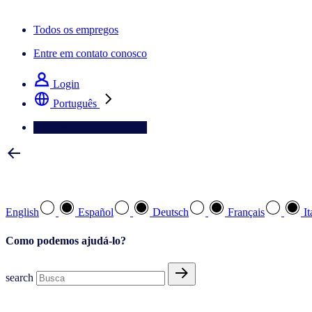
A newsletter IQ Brief: Inscreva‑se agora
Todos os empregos
Entre em contato conosco
Login
Português
Entre em contato conosco
Selecione a sua língua preferida
English
Español
Deutsch
Français
It
Como podemos ajudá-lo?
search