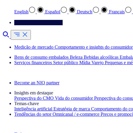
English
Español
Deutsch
Français
Entre em contato conosco
Medição de mercado
Comportamento e insights do consumidor
Bens de consumo embalados
Beleza
Bebidas alcoólicas
Embal
Serviços financeiros
Setor público
Mídia
Varejo
Pequenas e mé
Explore nossos cases de sucesso
Become an NIQ partner
Insights em destaque
Perspectiva do CMO
Vida do consumidor
Perspectiva do cons
Temas‑chave
Inteligência artificial
Estratégia de marca
Comportamento do co
Tendências do setor
Omnicanal / e‑commerce
Preços e promoç
A newsletter IQ Brief: Inscreva‑se agora