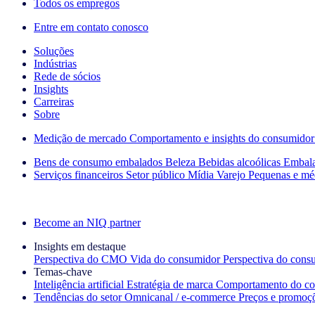
Todos os empregos
Entre em contato conosco
Soluções
Indústrias
Rede de sócios
Insights
Carreiras
Sobre
Medição de mercado
Comportamento e insights do consumidor
Bens de consumo embalados
Beleza
Bebidas alcoólicas
Embal
Serviços financeiros
Setor público
Mídia
Varejo
Pequenas e mé
Explore nossos cases de sucesso
Become an NIQ partner
Insights em destaque
Perspectiva do CMO
Vida do consumidor
Perspectiva do cons
Temas‑chave
Inteligência artificial
Estratégia de marca
Comportamento do co
Tendências do setor
Omnicanal / e‑commerce
Preços e promoç