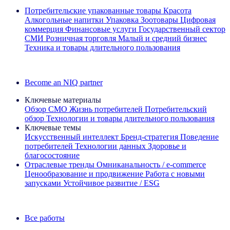
Потребительские упакованные товары
Красота
Алкогольные напитки
Упаковка
Зоотовары
Цифровая
коммерция
Финансовые услуги
Государственный сектор
СМИ
Розничная торговля
Малый и средний бизнес
Техника и товары длительного пользования
Ознакомьтесь с нашими историями успеха
Become an NIQ partner
Ключевые материалы
Обзор CMO
Жизнь потребителей
Потребительский
обзор
Технологии и товары длительного пользования
Ключевые темы
Искусственный интеллект
Бренд‑стратегия
Поведение
потребителей
Технологии данных
Здоровье и
благосостояние
Отраслевые тренды
Омниканальность / e‑commerce
Ценообразование и продвижение
Работа с новыми
запусками
Устойчивое развитие / ESG
Информационная рассылка IQ Brief: Подпишитесь сейчас
Все работы