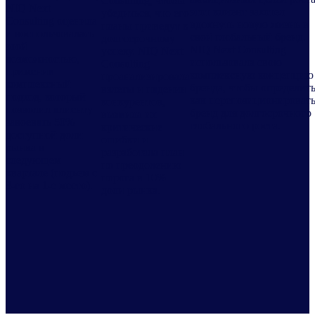
Consulting, чтобы
NIQ Next
этот клиент захотел
убедиться, что его
Consulting оценила
вдохнуть новую жизнь в
планы приведут к
и воспользовалась
свой глобальный бренд.
долгосрочному
этой
NIQ Next Consulting
успеху. NIQ Next
возможностью,
использовала свою
Consulting
применив
комплексную концепцию
проанализировала
комплексный
бренда, чтобы определить
взлеты и падения
подход, который
как перепозиционироват
конкурентов,
позволил клиенту
бренд для долгосрочного
выявила их
завоевать 50%
глобального роста.
критические
доступной доли
ошибки и
рынка в
разработала план
следующем
по преодолению
квартале (подъем с
порога в 10%
3-го на 1-е место).
доли рынка.