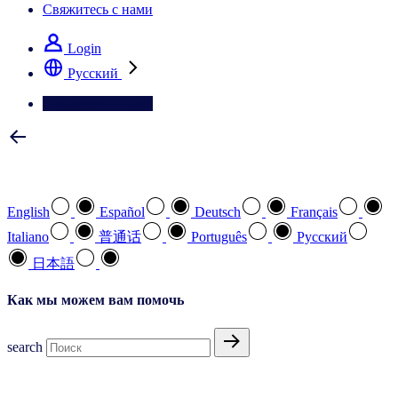
Свяжитесь с нами
Login
Pусский
Свяжитесь с нами
Выберите предпочтительный язык
English
Español
Deutsch
Français
Italiano
普通话
Português
Pусский
日本語
Как мы можем вам помочь
search