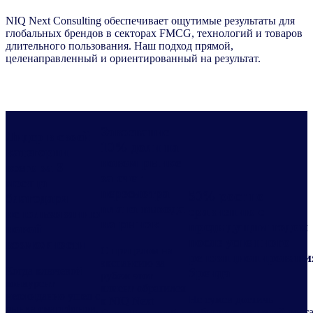
NIQ Next Consulting обеспечивает ощутимые результаты для
глобальных брендов в секторах FMCG, технологий и товаров
длительного пользования. Наш подход прямой,
целенаправленный и ориентированный на результат.
Завоевание
Лидер в своей
10% доли на
категории
новом рынке
всего за 3
за счет
месяца
пересмотра
50% рост по
благодаря
плана выхода
сравнению с
использованию
на рынок
предыдущим годом
новой
после успешного
возможности
С прицелом на
репозиционировани
экспансию за
Когда ключевой
бренда
рубеж этот
конкурент
клиент обратился
неожиданно ушел с
Не сумев достичь
к NIQ Next
рынка смартфонов,
амбициозных целей роста