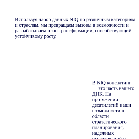
стратегии и масштабируйте трансформацию для
долгосрочного успеха
Используя набор данных NIQ по различным категориям
и отраслям, мы превращаем вызовы в возможности и
разрабатываем план трансформации, способствующий
устойчивому росту.
В NIQ консалтинг
— это часть нашего
ДНК. На
протяжении
десятилетий наши
возможности в
области
стратегического
планирования,
надежных
исследований и