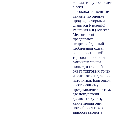
консалтингу включает
в себя
высококачественные
данные по оценке
продаж, которыми
славится NielsenIQ.
Решения NIQ Market
Measurement
предлагают
непревзойденный
глобальный охват
рынка розничной
торговли, включая
омниканальный
подход и полный
охват торговых точек
из единого надежного
источника. Благодаря
всестороннему
представлению о том,
где покупатели
делают покупки,
какие медиа они
потребляют и какие
запросы вводят в