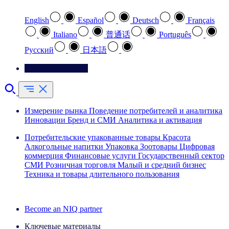
English
Español
Deutsch
Français
Italiano
普通话
Português
Pусский
日本語
Свяжитесь с нами
Измерение рынка
Поведение потребителей и аналитика
Инновации
Бренд и СМИ
Аналитика и активация
Потребительские упакованные товары
Красота
Алкогольные напитки
Упаковка
Зоотовары
Цифровая
коммерция
Финансовые услуги
Государственный сектор
СМИ
Розничная торговля
Малый и средний бизнес
Техника и товары длительного пользования
Ознакомьтесь с нашими историями успеха
Become an NIQ partner
Ключевые материалы