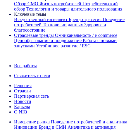
Обзор CMO
Жизнь потребителей
Потребительский
обзор
Технологии и товары длительного пользования
Ключевые темы
Искусственный интеллект
Бренд‑стратегия
Поведение
потребителей
Технологии данных
Здоровье и
благосостояние
Отраслевые тренды
Омниканальность / e‑commerce
Ценообразование и продвижение
Работа с новыми
запусками
Устойчивое развитие / ESG
Информационная рассылка IQ Brief: Подпишитесь сейчас
Все работы
Свяжитесь с нами
Решения
Отрасли
Партнерская сеть
Новости
Карьера
О NIQ
Измерение рынка
Поведение потребителей и аналитика
Инновации
Бренд и СМИ
Аналитика и активация