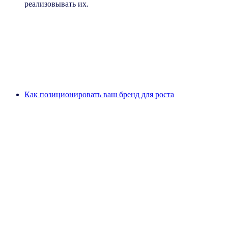
реализовывать их.
Изучение:
обзор категорий или рынков для
оценки масштаба и приоритезации возможностей
Разработка:
углубленный стратегический анализ
для успешного выхода на новый рынок или в
новую категорию
Оценка: анализ
первых успехов на рынке для
адаптации и оптимизации в меняющейся
конкурентной среде
Как позиционировать ваш бренд для роста
Позиционирование бренда:
позиционируйте свой бренд для
устойчивого роста
Четко сформулированное и впечатляющее видение
бренда — это основа успеха на рынке. С помощью
структурированной концепции позиционирования
бренда NIQ Next Consulting укрепляет вашу стратегию и