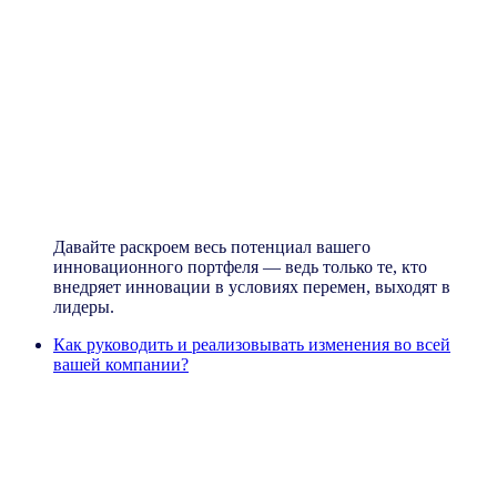
Создание
: совместно разрабатывайте стратегии,
которые обеспечат успешную разработку и
реализацию инноваций
Мобилизация
: Скоординируйте
заинтересованные стороны и ресурсы, чтобы
реализовать ваш план инноваций точно и
эффективно
Мониторинг
: оценивайте результаты после
запуска, чтобы совершенствовать и
масштабировать инновации в динамичной
рыночной среде
Давайте раскроем весь потенциал вашего
инновационного портфеля — ведь только те, кто
внедряет инновации в условиях перемен, выходят в
лидеры.
Как руководить и реализовывать изменения во всей
вашей компании?
Трансформация бизнеса:
Разработайте стратегию
использования глобальных