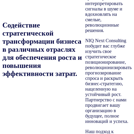
интерпретировать
сигналы в шуме и
вдохновлять на
смелые,
Содействие
революционные
решения.
стратегической
трансформации бизнеса
NIQ Next Consulting
побудит вас глубже
в различных отраслях
изучить свое
для обеспечения роста и
стратегическое
позиционирование,
повышения
революционизировать
эффективности затрат.
прогнозирование
спроса и раскрыть
бизнес-стратегию,
нацеленную на
устойчивый рост.
Партнерство с нами
продвигает вашу
организацию в
будущее, полное
инноваций и успеха.
Наш подход к