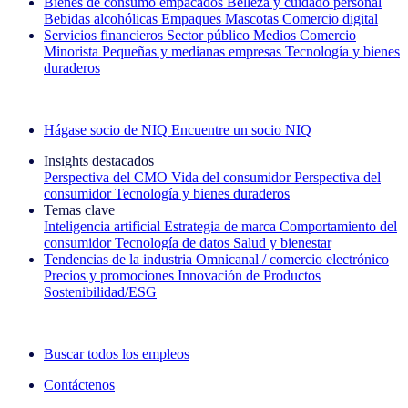
Bienes de consumo empacados
Belleza y cuidado personal
Bebidas alcohólicas
Empaques
Mascotas
Comercio digital
Servicios financieros
Sector público
Medios
Comercio
Minorista
Pequeñas y medianas empresas
Tecnología y bienes
duraderos
Explore nuestros casos de éxito
Hágase socio de NIQ
Encuentre un socio NIQ
Insights destacados
Perspectiva del CMO
Vida del consumidor
Perspectiva del
consumidor
Tecnología y bienes duraderos
Temas clave
Inteligencia artificial
Estrategia de marca
Comportamiento del
consumidor
Tecnología de datos
Salud y bienestar
Tendencias de la industria
Omnicanal / comercio electrónico
Precios y promociones
Innovación de Productos
Sostenibilidad/ESG
La newsletter IQ Brief: Suscríbase ahora
Buscar todos los empleos
Contáctenos