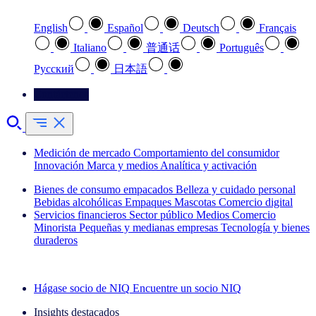
English
Español
Deutsch
Français
Italiano
普通话
Português
Pусский
日本語
Contáctenos
Medición de mercado
Comportamiento del consumidor
Innovación
Marca y medios
Analítica y activación
Bienes de consumo empacados
Belleza y cuidado personal
Bebidas alcohólicas
Empaques
Mascotas
Comercio digital
Servicios financieros
Sector público
Medios
Comercio
Minorista
Pequeñas y medianas empresas
Tecnología y bienes
duraderos
Explore nuestros casos de éxito
Hágase socio de NIQ
Encuentre un socio NIQ
Insights destacados