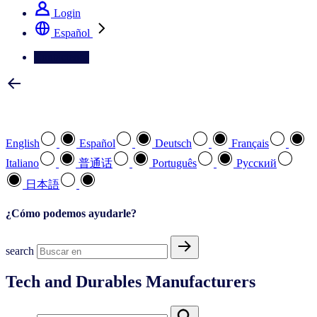
Login
Español
Contáctenos
Seleccione su idioma preferido
English
Español
Deutsch
Français
Italiano
普通话
Português
Pусский
日本語
¿Cómo podemos ayudarle?
search
Tech and Durables Manufacturers