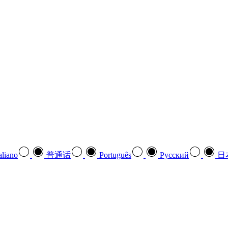
aliano
普通话
Português
Pусский
日