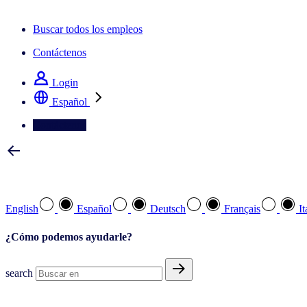
La newsletter IQ Brief: Suscríbase ahora
Buscar todos los empleos
Contáctenos
Login
Español
Contáctenos
Seleccione su idioma preferido
English
Español
Deutsch
Français
It
¿Cómo podemos ayudarle?
search