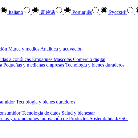
Italiano
普通话
Português
Pусский
ción
Marca y medios
Analítica y activación
idas alcohólicas
Empaques
Mascotas
Comercio digital
a
Pequeñas y medianas empresas
Tecnología y bienes duraderos
nsumidor
Tecnología y bienes duraderos
consumidor
Tecnología de datos
Salud y bienestar
ecios y promociones
Innovación de Productos
Sostenibilidad/ESG