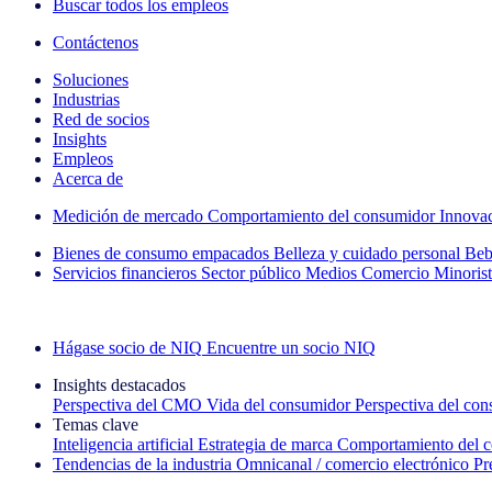
Buscar todos los empleos
Contáctenos
Soluciones
Industrias
Red de socios
Insights
Empleos
Acerca de
Medición de mercado
Comportamiento del consumidor
Innova
Bienes de consumo empacados
Belleza y cuidado personal
Beb
Servicios financieros
Sector público
Medios
Comercio Minorist
Explore nuestros casos de éxito
Hágase socio de NIQ
Encuentre un socio NIQ
Insights destacados
Perspectiva del CMO
Vida del consumidor
Perspectiva del co
Temas clave
Inteligencia artificial
Estrategia de marca
Comportamiento del 
Tendencias de la industria
Omnicanal / comercio electrónico
Pr