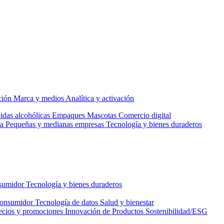
ción
Marca y medios
Analítica y activación
idas alcohólicas
Empaques
Mascotas
Comercio digital
a
Pequeñas y medianas empresas
Tecnología y bienes duraderos
nsumidor
Tecnología y bienes duraderos
consumidor
Tecnología de datos
Salud y bienestar
ecios y promociones
Innovación de Productos
Sostenibilidad/ESG