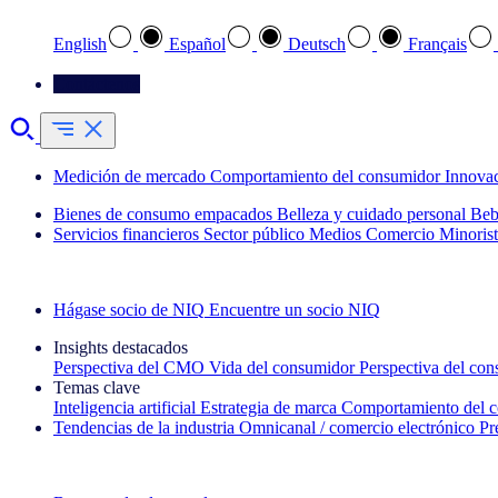
English
Español
Deutsch
Français
Contáctenos
Medición de mercado
Comportamiento del consumidor
Innova
Bienes de consumo empacados
Belleza y cuidado personal
Beb
Servicios financieros
Sector público
Medios
Comercio Minorist
Explore nuestros casos de éxito
Hágase socio de NIQ
Encuentre un socio NIQ
Insights destacados
Perspectiva del CMO
Vida del consumidor
Perspectiva del co
Temas clave
Inteligencia artificial
Estrategia de marca
Comportamiento del 
Tendencias de la industria
Omnicanal / comercio electrónico
Pr
La newsletter IQ Brief: Suscríbase ahora