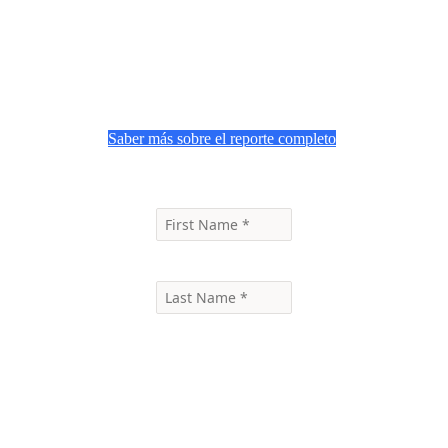
de hogares pueden ayudarte a
entender el comportamiento real del
consumidor y activar decisiones de
crecimiento más precisas.
Saber más sobre el reporte completo