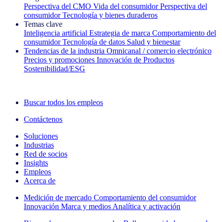
Perspectiva del CMO
Vida del consumidor
Perspectiva del
consumidor
Tecnología y bienes duraderos
Temas clave
Inteligencia artificial
Estrategia de marca
Comportamiento del
consumidor
Tecnología de datos
Salud y bienestar
Tendencias de la industria
Omnicanal / comercio electrónico
Precios y promociones
Innovación de Productos
Sostenibilidad/ESG
La newsletter IQ Brief: Suscríbase ahora
Buscar todos los empleos
Contáctenos
Soluciones
Industrias
Red de socios
Insights
Empleos
Acerca de
Medición de mercado
Comportamiento del consumidor
Innovación
Marca y medios
Analítica y activación