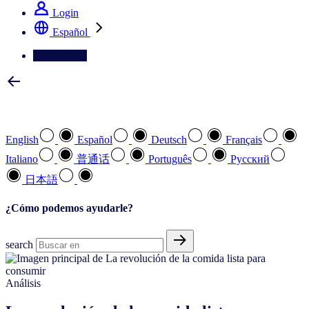
Login
Español
Contáctenos
Seleccione su idioma preferido
English
Español
Deutsch
Français
Italiano
普通话
Português
Pусский
日本語
¿Cómo podemos ayudarle?
search
Análisis