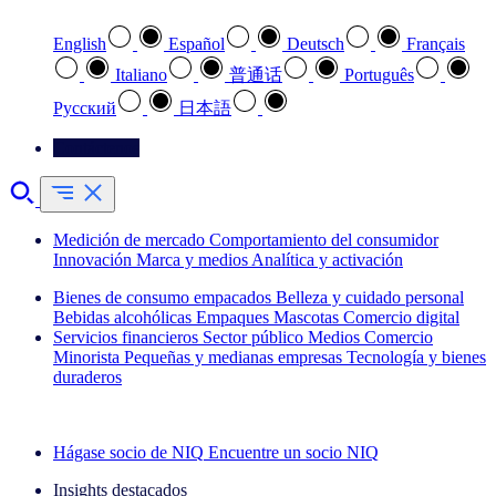
English
Español
Deutsch
Français
Italiano
普通话
Português
Pусский
日本語
Contáctenos
Medición de mercado
Comportamiento del consumidor
Innovación
Marca y medios
Analítica y activación
Bienes de consumo empacados
Belleza y cuidado personal
Bebidas alcohólicas
Empaques
Mascotas
Comercio digital
Servicios financieros
Sector público
Medios
Comercio
Minorista
Pequeñas y medianas empresas
Tecnología y bienes
duraderos
Explore nuestros casos de éxito
Hágase socio de NIQ
Encuentre un socio NIQ
Insights destacados