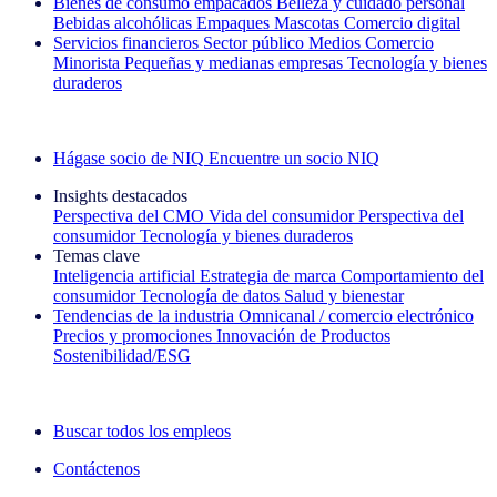
Bienes de consumo empacados
Belleza y cuidado personal
Bebidas alcohólicas
Empaques
Mascotas
Comercio digital
Servicios financieros
Sector público
Medios
Comercio
Minorista
Pequeñas y medianas empresas
Tecnología y bienes
duraderos
Explore nuestros casos de éxito
Hágase socio de NIQ
Encuentre un socio NIQ
Insights destacados
Perspectiva del CMO
Vida del consumidor
Perspectiva del
consumidor
Tecnología y bienes duraderos
Temas clave
Inteligencia artificial
Estrategia de marca
Comportamiento del
consumidor
Tecnología de datos
Salud y bienestar
Tendencias de la industria
Omnicanal / comercio electrónico
Precios y promociones
Innovación de Productos
Sostenibilidad/ESG
La newsletter IQ Brief: Suscríbase ahora
Buscar todos los empleos
Contáctenos