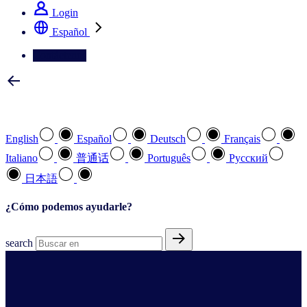
Login
Español
Contáctenos
Seleccione su idioma preferido
English
Español
Deutsch
Français
Italiano
普通话
Português
Pусский
日本語
¿Cómo podemos ayudarle?
search