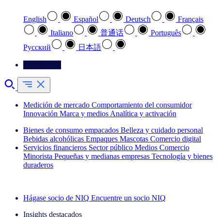
English
Español
Deutsch
Français
Italiano
普通话
Português
Pусский
日本語
Contáctenos
Medición de mercado
Comportamiento del consumidor
Innovación
Marca y medios
Analítica y activación
Bienes de consumo empacados
Belleza y cuidado personal
Bebidas alcohólicas
Empaques
Mascotas
Comercio digital
Servicios financieros
Sector público
Medios
Comercio
Minorista
Pequeñas y medianas empresas
Tecnología y bienes
duraderos
Explore nuestros casos de éxito
Hágase socio de NIQ
Encuentre un socio NIQ
Insights destacados