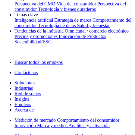
Perspectiva del CMO
Vida del consumidor
Perspectiva del
consumidor
Tecnología y bienes duraderos
Temas clave
Inteligencia artificial
Estrategia de marca
Comportamiento del
consumidor
Tecnología de datos
Salud y bienestar
Tendencias de la industria
Omnicanal / comercio electrónico
Precios y promociones
Innovación de Productos
Sostenibilidad/ESG
La newsletter IQ Brief: Suscríbase ahora
Buscar todos los empleos
Contáctenos
Soluciones
Industrias
Red de socios
Insights
Empleos
Acerca de
Medición de mercado
Comportamiento del consumidor
Innovación
Marca y medios
Analítica y activación