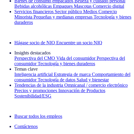
Bienes de consumo empacados
Belleza y cuidado personal
Bebidas alcohólicas
Empaques
Mascotas
Comercio digital
Servicios financieros
Sector público
Medios
Comercio
Minorista
Pequeñas y medianas empresas
Tecnología y bienes
duraderos
Explore nuestros casos de éxito
Hágase socio de NIQ
Encuentre un socio NIQ
Insights destacados
Perspectiva del CMO
Vida del consumidor
Perspectiva del
consumidor
Tecnología y bienes duraderos
Temas clave
Inteligencia artificial
Estrategia de marca
Comportamiento del
consumidor
Tecnología de datos
Salud y bienestar
Tendencias de la industria
Omnicanal / comercio electrónico
Precios y promociones
Innovación de Productos
Sostenibilidad/ESG
La newsletter IQ Brief: Suscríbase ahora
Buscar todos los empleos
Contáctenos