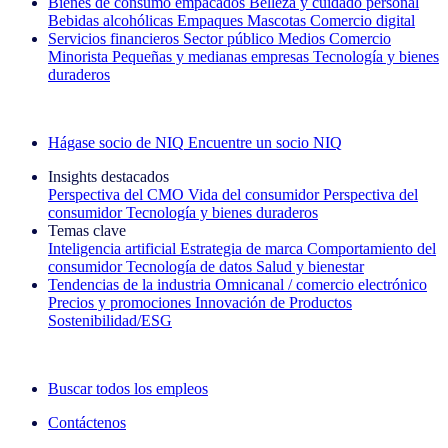
Bienes de consumo empacados
Belleza y cuidado personal
Bebidas alcohólicas
Empaques
Mascotas
Comercio digital
Servicios financieros
Sector público
Medios
Comercio
Minorista
Pequeñas y medianas empresas
Tecnología y bienes
duraderos
Explore nuestros casos de éxito
Hágase socio de NIQ
Encuentre un socio NIQ
Insights destacados
Perspectiva del CMO
Vida del consumidor
Perspectiva del
consumidor
Tecnología y bienes duraderos
Temas clave
Inteligencia artificial
Estrategia de marca
Comportamiento del
consumidor
Tecnología de datos
Salud y bienestar
Tendencias de la industria
Omnicanal / comercio electrónico
Precios y promociones
Innovación de Productos
Sostenibilidad/ESG
La newsletter IQ Brief: Suscríbase ahora
Buscar todos los empleos
Contáctenos