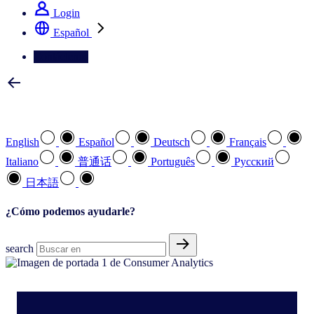
Login
Español
Contáctenos
Seleccione su idioma preferido
English
Español
Deutsch
Français
Italiano
普通话
Português
Pусский
日本語
¿Cómo podemos ayudarle?
search