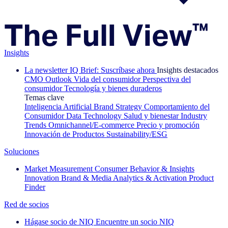
Insights
La newsletter IQ Brief: Suscríbase ahora
Insights destacados
CMO Outlook
Vida del consumidor
Perspectiva del
consumidor
Tecnología y bienes duraderos
Temas clave
Inteligencia Artificial
Brand Strategy
Comportamiento del
Consumidor
Data Technology
Salud y bienestar
Industry
Trends
Omnichannel/E-commerce
Precio y promoción
Innovación de Productos
Sustainability/ESG
Soluciones
Market Measurement
Consumer Behavior & Insights
Innovation
Brand & Media
Analytics & Activation
Product
Finder
Red de socios
Hágase socio de NIQ
Encuentre un socio NIQ