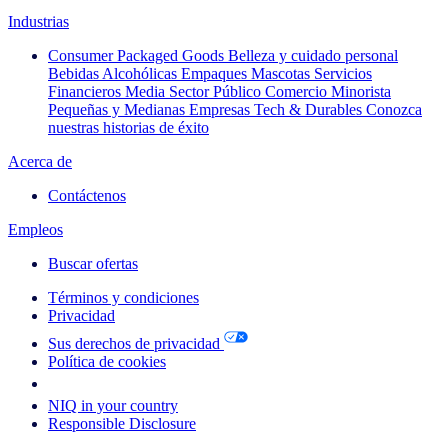
Industrias
Consumer Packaged Goods
Belleza y cuidado personal
Bebidas Alcohólicas
Empaques
Mascotas
Servicios
Financieros
Media
Sector Público
Comercio Minorista
Pequeñas y Medianas Empresas
Tech & Durables
Conozca
nuestras historias de éxito
Acerca de
Contáctenos
Empleos
Buscar ofertas
Términos y condiciones
Privacidad
Sus derechos de privacidad
Política de cookies
Your Cookie Choices
NIQ in your country
Responsible Disclosure