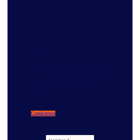
Consumer
Analytics
Profundice y cree más claridad en torno
al comportamiento de los compradores
con encuestas personalizadas y
segmentación.
Contáctenos