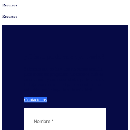
Recursos
Recursos
¿Cómo podemos ayudarle?
Sabemos que no hay una respuesta sencilla
para todas las preguntas. Cuéntenos cuál es
su situación y sus necesidades particulares y
trabajaremos con usted para encontrar una
solución que le haga la vida más fácil.
Contáctenos