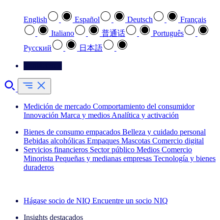
English
Español
Deutsch
Français
Italiano
普通话
Português
Pусский
日本語
Contáctenos
Medición de mercado
Comportamiento del consumidor
Innovación
Marca y medios
Analítica y activación
Bienes de consumo empacados
Belleza y cuidado personal
Bebidas alcohólicas
Empaques
Mascotas
Comercio digital
Servicios financieros
Sector público
Medios
Comercio
Minorista
Pequeñas y medianas empresas
Tecnología y bienes
duraderos
Explore nuestros casos de éxito
Hágase socio de NIQ
Encuentre un socio NIQ
Insights destacados