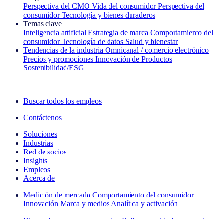
Perspectiva del CMO
Vida del consumidor
Perspectiva del
consumidor
Tecnología y bienes duraderos
Temas clave
Inteligencia artificial
Estrategia de marca
Comportamiento del
consumidor
Tecnología de datos
Salud y bienestar
Tendencias de la industria
Omnicanal / comercio electrónico
Precios y promociones
Innovación de Productos
Sostenibilidad/ESG
La newsletter IQ Brief: Suscríbase ahora
Buscar todos los empleos
Contáctenos
Soluciones
Industrias
Red de socios
Insights
Empleos
Acerca de
Medición de mercado
Comportamiento del consumidor
Innovación
Marca y medios
Analítica y activación