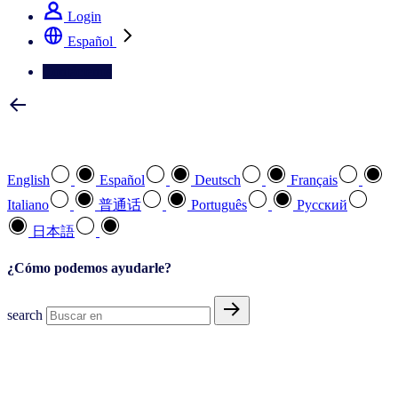
Login
Español
Contáctenos
Seleccione su idioma preferido
English
Español
Deutsch
Français
Italiano
普通话
Português
Pусский
日本語
¿Cómo podemos ayudarle?
search