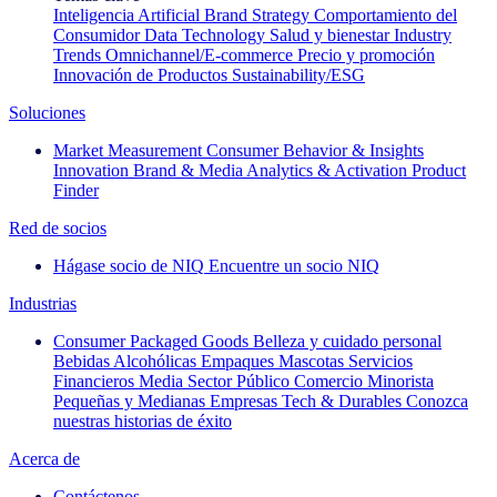
Inteligencia Artificial
Brand Strategy
Comportamiento del
Consumidor
Data Technology
Salud y bienestar
Industry
Trends
Omnichannel/E-commerce
Precio y promoción
Innovación de Productos
Sustainability/ESG
Soluciones
Market Measurement
Consumer Behavior & Insights
Innovation
Brand & Media
Analytics & Activation
Product
Finder
Red de socios
Hágase socio de NIQ
Encuentre un socio NIQ
Industrias
Consumer Packaged Goods
Belleza y cuidado personal
Bebidas Alcohólicas
Empaques
Mascotas
Servicios
Financieros
Media
Sector Público
Comercio Minorista
Pequeñas y Medianas Empresas
Tech & Durables
Conozca
nuestras historias de éxito
Acerca de
Contáctenos