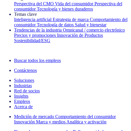
Perspectiva del CMO
Vida del consumidor
Perspectiva del
consumidor
Tecnología y bienes duraderos
Temas clave
Inteligencia artificial
Estrategia de marca
Comportamiento del
consumidor
Tecnología de datos
Salud y bienestar
Tendencias de la industria
Omnicanal / comercio electrónico
Precios y promociones
Innovación de Productos
Sostenibilidad/ESG
La newsletter IQ Brief: Suscríbase ahora
Buscar todos los empleos
Contáctenos
Soluciones
Industrias
Red de socios
Insights
Empleos
Acerca de
Medición de mercado
Comportamiento del consumidor
Innovación
Marca y medios
Analítica y activación