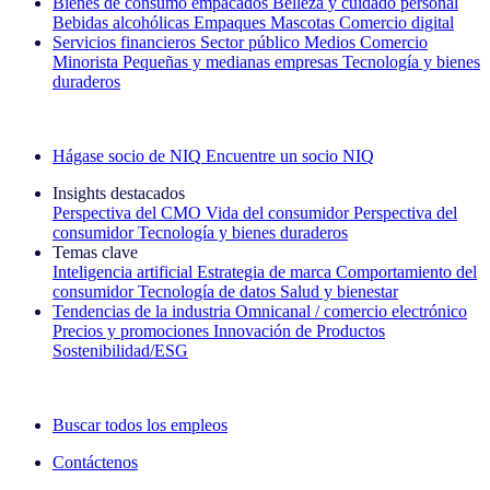
Bienes de consumo empacados
Belleza y cuidado personal
Bebidas alcohólicas
Empaques
Mascotas
Comercio digital
Servicios financieros
Sector público
Medios
Comercio
Minorista
Pequeñas y medianas empresas
Tecnología y bienes
duraderos
Explore nuestros casos de éxito
Hágase socio de NIQ
Encuentre un socio NIQ
Insights destacados
Perspectiva del CMO
Vida del consumidor
Perspectiva del
consumidor
Tecnología y bienes duraderos
Temas clave
Inteligencia artificial
Estrategia de marca
Comportamiento del
consumidor
Tecnología de datos
Salud y bienestar
Tendencias de la industria
Omnicanal / comercio electrónico
Precios y promociones
Innovación de Productos
Sostenibilidad/ESG
La newsletter IQ Brief: Suscríbase ahora
Buscar todos los empleos
Contáctenos