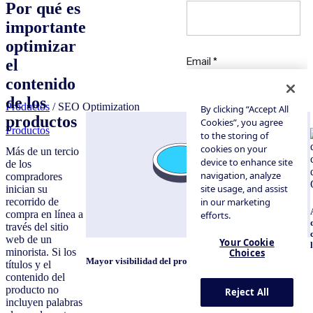
Por qué es
importante
optimizar
el
contenido
de los
Productos
/ SEO Optimization
productos
Productos
Más de un tercio
de los
compradores
inician su
recorrido de
compra en línea a
través del sitio
web de un
minorista. Si los
Mayor visibilidad del producto
títulos y el
contenido del
producto no
incluyen palabras