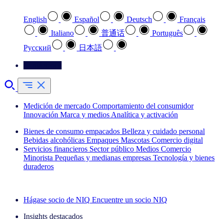
English
Español
Deutsch
Français
Italiano
普通话
Português
Pусский
日本語
Contáctenos
Medición de mercado
Comportamiento del consumidor
Innovación
Marca y medios
Analítica y activación
Bienes de consumo empacados
Belleza y cuidado personal
Bebidas alcohólicas
Empaques
Mascotas
Comercio digital
Servicios financieros
Sector público
Medios
Comercio
Minorista
Pequeñas y medianas empresas
Tecnología y bienes
duraderos
Explore nuestros casos de éxito
Hágase socio de NIQ
Encuentre un socio NIQ
Insights destacados