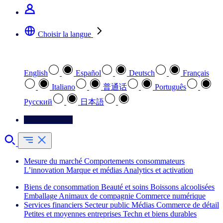
Choisir la langue
Sélectionnez votre langue préférée
English
Español
Deutsch
Français
Italiano
普通话
Português
Pусский
日本語
Contactez-nous
Mesure du marché
Comportements consommateurs
L’innovation
Marque et médias
Analytics et activation
Biens de consommation
Beauté et soins
Boissons alcoolisées
Emballage
Animaux de compagnie
Commerce numérique
Services financiers
Secteur public
Médias
Commerce de détail
Petites et moyennes entreprises
Techn et biens durables