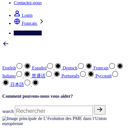
Contactez-nous
Login
Français
Contactez-nous
Sélectionnez votre langue préférée
English
Español
Deutsch
Français
Italiano
普通话
Português
Pусский
日本語
Comment pouvons-nous vous aider?
search