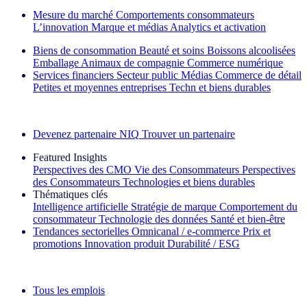
Mesure du marché
Comportements consommateurs
L’innovation
Marque et médias
Analytics et activation
Biens de consommation
Beauté et soins
Boissons alcoolisées
Emballage
Animaux de compagnie
Commerce numérique
Services financiers
Secteur public
Médias
Commerce de détail
Petites et moyennes entreprises
Techn et biens durables
Découvrez nos exemples de réussite
Devenez partenaire NIQ
Trouver un partenaire
Featured Insights
Perspectives des CMO
Vie des Consommateurs
Perspectives
des Consommateurs
Technologies et biens durables
Thématiques clés
Intelligence artificielle
Stratégie de marque
Comportement du
consommateur
Technologie des données
Santé et bien‑être
Tendances sectorielles
Omnicanal / e‑commerce
Prix et
promotions
Innovation produit
Durabilité / ESG
La lettre d'information IQ Brief : S'inscrire maintenant
Tous les emplois