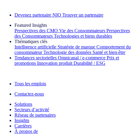
Découvrez nos exemples de réussite
Devenez partenaire NIQ
Trouver un partenaire
Featured Insights
Perspectives des CMO
Vie des Consommateurs
Perspectives
des Consommateurs
Technologies et biens durables
Thématiques clés
Intelligence artificielle
Stratégie de marque
Comportement du
consommateur
Technologie des données
Santé et bien‑être
Tendances sectorielles
Omnicanal / e‑commerce
Prix et
promotions
Innovation produit
Durabilité / ESG
La lettre d'information IQ Brief : S'inscrire maintenant
Tous les emplois
Contactez-nous
Solutions
Secteurs d’activité
Réseau de partenaires
Insights
Carrières
À propos de