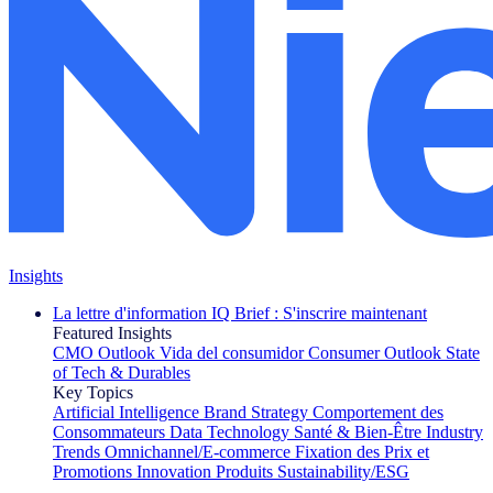
Insights
La lettre d'information IQ Brief : S'inscrire maintenant
Featured Insights
CMO Outlook
Vida del consumidor
Consumer Outlook
State
of Tech & Durables
Key Topics
Artificial Intelligence
Brand Strategy
Comportement des
Consommateurs
Data Technology
Santé & Bien-Être
Industry
Trends
Omnichannel/E-commerce
Fixation des Prix et
Promotions
Innovation Produits
Sustainability/ESG