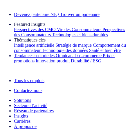
Découvrez nos exemples de réussite
Devenez partenaire NIQ
Trouver un partenaire
Featured Insights
Perspectives des CMO
Vie des Consommateurs
Perspectives
des Consommateurs
Technologies et biens durables
Thématiques clés
Intelligence artificielle
Stratégie de marque
Comportement du
consommateur
Technologie des données
Santé et bien‑être
Tendances sectorielles
Omnicanal / e‑commerce
Prix et
promotions
Innovation produit
Durabilité / ESG
La lettre d'information IQ Brief : S'inscrire maintenant
Tous les emplois
Contactez-nous
Solutions
Secteurs d’activité
Réseau de partenaires
Insights
Carrières
À propos de