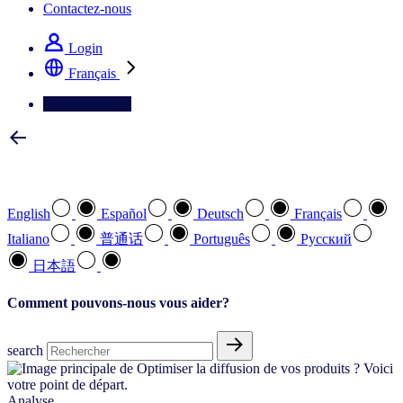
Contactez-nous
Login
Français
Contactez-nous
Sélectionnez votre langue préférée
English
Español
Deutsch
Français
Italiano
普通话
Português
Pусский
日本語
Comment pouvons-nous vous aider?
search
Analyse