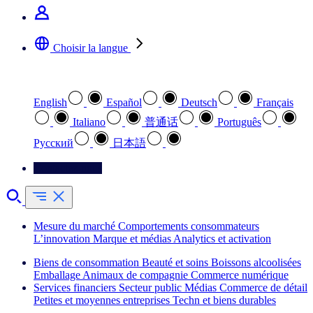
Choisir la langue
Sélectionnez votre langue préférée
English
Español
Deutsch
Français
Italiano
普通话
Português
Pусский
日本語
Contactez-nous
Mesure du marché
Comportements consommateurs
L’innovation
Marque et médias
Analytics et activation
Biens de consommation
Beauté et soins
Boissons alcoolisées
Emballage
Animaux de compagnie
Commerce numérique
Services financiers
Secteur public
Médias
Commerce de détail
Petites et moyennes entreprises
Techn et biens durables