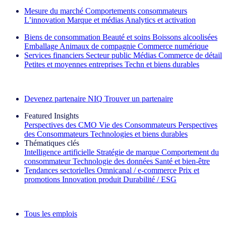
Mesure du marché
Comportements consommateurs
L’innovation
Marque et médias
Analytics et activation
Biens de consommation
Beauté et soins
Boissons alcoolisées
Emballage
Animaux de compagnie
Commerce numérique
Services financiers
Secteur public
Médias
Commerce de détail
Petites et moyennes entreprises
Techn et biens durables
Découvrez nos exemples de réussite
Devenez partenaire NIQ
Trouver un partenaire
Featured Insights
Perspectives des CMO
Vie des Consommateurs
Perspectives
des Consommateurs
Technologies et biens durables
Thématiques clés
Intelligence artificielle
Stratégie de marque
Comportement du
consommateur
Technologie des données
Santé et bien‑être
Tendances sectorielles
Omnicanal / e‑commerce
Prix et
promotions
Innovation produit
Durabilité / ESG
La lettre d'information IQ Brief : S'inscrire maintenant
Tous les emplois