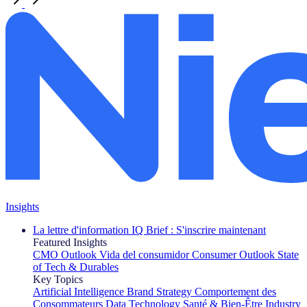
Insights
La lettre d'information IQ Brief : S'inscrire maintenant
Featured Insights
CMO Outlook
Vida del consumidor
Consumer Outlook
State
of Tech & Durables
Key Topics
Artificial Intelligence
Brand Strategy
Comportement des
Consommateurs
Data Technology
Santé & Bien-Être
Industry