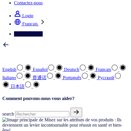
Contactez-nous
Login
Français
Contactez-nous
Sélectionnez votre langue préférée
English
Español
Deutsch
Français
Italiano
普通话
Português
Pусский
日本語
Comment pouvons-nous vous aider?
search