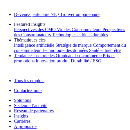
Découvrez nos exemples de réussite
Devenez partenaire NIQ
Trouver un partenaire
Featured Insights
Perspectives des CMO
Vie des Consommateurs
Perspectives
des Consommateurs
Technologies et biens durables
Thématiques clés
Intelligence artificielle
Stratégie de marque
Comportement du
consommateur
Technologie des données
Santé et bien‑être
Tendances sectorielles
Omnicanal / e‑commerce
Prix et
promotions
Innovation produit
Durabilité / ESG
La lettre d'information IQ Brief : S'inscrire maintenant
Tous les emplois
Contactez-nous
Solutions
Secteurs d’activité
Réseau de partenaires
Insights
Carrières
À propos de