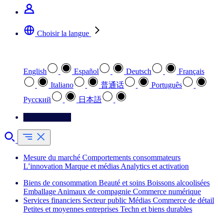
Choisir la langue
Sélectionnez votre langue préférée
English
Español
Deutsch
Français
Italiano
普通话
Português
Pусский
日本語
Contactez-nous
Mesure du marché
Comportements consommateurs
L’innovation
Marque et médias
Analytics et activation
Biens de consommation
Beauté et soins
Boissons alcoolisées
Emballage
Animaux de compagnie
Commerce numérique
Services financiers
Secteur public
Médias
Commerce de détail
Petites et moyennes entreprises
Techn et biens durables