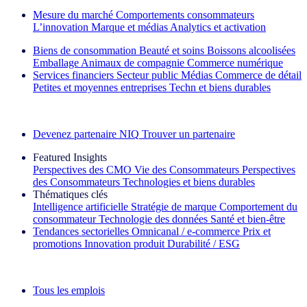
Mesure du marché
Comportements consommateurs
L’innovation
Marque et médias
Analytics et activation
Biens de consommation
Beauté et soins
Boissons alcoolisées
Emballage
Animaux de compagnie
Commerce numérique
Services financiers
Secteur public
Médias
Commerce de détail
Petites et moyennes entreprises
Techn et biens durables
Découvrez nos exemples de réussite
Devenez partenaire NIQ
Trouver un partenaire
Featured Insights
Perspectives des CMO
Vie des Consommateurs
Perspectives
des Consommateurs
Technologies et biens durables
Thématiques clés
Intelligence artificielle
Stratégie de marque
Comportement du
consommateur
Technologie des données
Santé et bien‑être
Tendances sectorielles
Omnicanal / e‑commerce
Prix et
promotions
Innovation produit
Durabilité / ESG
La lettre d'information IQ Brief : S'inscrire maintenant
Tous les emplois