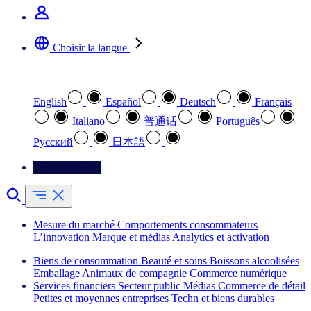
Choisir la langue
Sélectionnez votre langue préférée
English
Español
Deutsch
Français
Italiano
普通话
Português
Pусский
日本語
Contactez-nous
Mesure du marché
Comportements consommateurs
L’innovation
Marque et médias
Analytics et activation
Biens de consommation
Beauté et soins
Boissons alcoolisées
Emballage
Animaux de compagnie
Commerce numérique
Services financiers
Secteur public
Médias
Commerce de détail
Petites et moyennes entreprises
Techn et biens durables