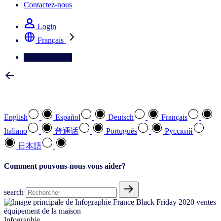
Contactez-nous
Login
Français
Contactez-nous
Sélectionnez votre langue préférée
English
Español
Deutsch
Français
Italiano
普通话
Português
Pусский
日本語
Comment pouvons-nous vous aider?
search
Infographie