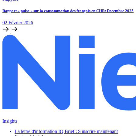
Rapport « pulse » sur la consommation des français en CHR: Decembre 2025
02
Février
2026
Insights
La lettre d'information IQ Brief : S'inscrire maintenant