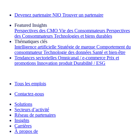
Découvrez nos exemples de réussite
Devenez partenaire NIQ
Trouver un partenaire
Featured Insights
Perspectives des CMO
Vie des Consommateurs
Perspectives
des Consommateurs
Technologies et biens durables
Thématiques clés
Intelligence artificielle
Stratégie de marque
Comportement du
consommateur
Technologie des données
Santé et bien‑être
Tendances sectorielles
Omnicanal / e‑commerce
Prix et
promotions
Innovation produit
Durabilité / ESG
La lettre d'information IQ Brief : S'inscrire maintenant
Tous les emplois
Contactez-nous
Solutions
Secteurs d’activité
Réseau de partenaires
Insights
Carrières
À propos de