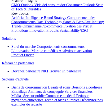
Featured Insights
CMO Outlook
Vida del consumidor
Consumer Outlook
State
of Tech & Durables
Key Topics
Artificial Intelligence
Brand Strategy
Comportement des
Consommateurs
Data Technology
Santé & Bien-Être
Industry
Trends
Omnichannel/E-commerce
Fixation des Prix et
Promotions
Innovation Produits
Sustainability/ESG
Solutions
Suivi du marché
Comportements consommateurs
L’innovation
Marque et médias
Analytics et activation
Product Finder
Réseau de partenaires
Devenez partenaire NIQ
Trouver un partenaire
Secteurs d'activité
Biens de consommation
Beauté et soins
Boissons alcoolisées
Emballage
Animaux de compagnie
Services financiers
Médias
Secteur public
Commerce de détail
Petites et
moyennes entreprises
Techn et biens durables
Découvrez nos
exemples de réussite