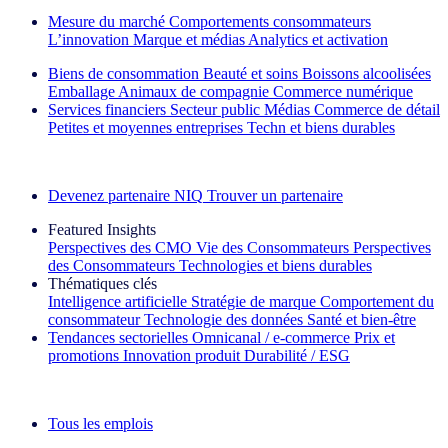
Mesure du marché
Comportements consommateurs
L’innovation
Marque et médias
Analytics et activation
Biens de consommation
Beauté et soins
Boissons alcoolisées
Emballage
Animaux de compagnie
Commerce numérique
Services financiers
Secteur public
Médias
Commerce de détail
Petites et moyennes entreprises
Techn et biens durables
Découvrez nos exemples de réussite
Devenez partenaire NIQ
Trouver un partenaire
Featured Insights
Perspectives des CMO
Vie des Consommateurs
Perspectives
des Consommateurs
Technologies et biens durables
Thématiques clés
Intelligence artificielle
Stratégie de marque
Comportement du
consommateur
Technologie des données
Santé et bien‑être
Tendances sectorielles
Omnicanal / e‑commerce
Prix et
promotions
Innovation produit
Durabilité / ESG
La lettre d'information IQ Brief : S'inscrire maintenant
Tous les emplois