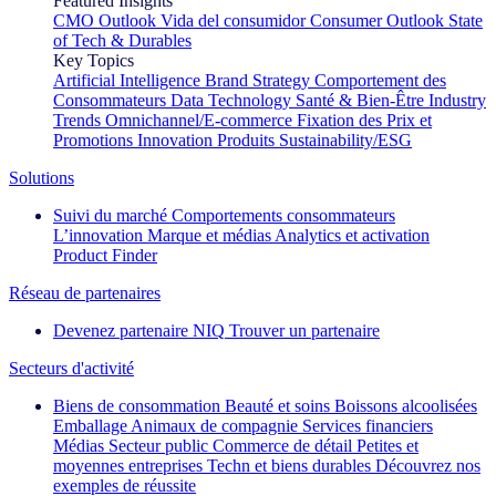
Featured Insights
CMO Outlook
Vida del consumidor
Consumer Outlook
State
of Tech & Durables
Key Topics
Artificial Intelligence
Brand Strategy
Comportement des
Consommateurs
Data Technology
Santé & Bien-Être
Industry
Trends
Omnichannel/E-commerce
Fixation des Prix et
Promotions
Innovation Produits
Sustainability/ESG
Solutions
Suivi du marché
Comportements consommateurs
L’innovation
Marque et médias
Analytics et activation
Product Finder
Réseau de partenaires
Devenez partenaire NIQ
Trouver un partenaire
Secteurs d'activité
Biens de consommation
Beauté et soins
Boissons alcoolisées
Emballage
Animaux de compagnie
Services financiers
Médias
Secteur public
Commerce de détail
Petites et
moyennes entreprises
Techn et biens durables
Découvrez nos
exemples de réussite