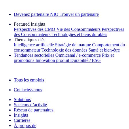
Découvrez nos exemples de réussite
Devenez partenaire NIQ
Trouver un partenaire
Featured Insights
Perspectives des CMO
Vie des Consommateurs
Perspectives
des Consommateurs
Technologies et biens durables
Thématiques clés
Intelligence artificielle
Stratégie de marque
Comportement du
consommateur
Technologie des données
Santé et bien‑être
Tendances sectorielles
Omnicanal / e‑commerce
Prix et
promotions
Innovation produit
Durabilité / ESG
La lettre d'information IQ Brief : S'inscrire maintenant
Tous les emplois
Contactez-nous
Solutions
Secteurs d’activité
Réseau de partenaires
Insights
Carrières
À propos de