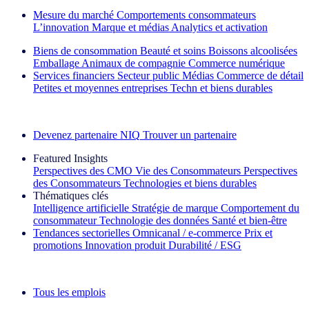
Mesure du marché
Comportements consommateurs
L’innovation
Marque et médias
Analytics et activation
Biens de consommation
Beauté et soins
Boissons alcoolisées
Emballage
Animaux de compagnie
Commerce numérique
Services financiers
Secteur public
Médias
Commerce de détail
Petites et moyennes entreprises
Techn et biens durables
Découvrez nos exemples de réussite
Devenez partenaire NIQ
Trouver un partenaire
Featured Insights
Perspectives des CMO
Vie des Consommateurs
Perspectives
des Consommateurs
Technologies et biens durables
Thématiques clés
Intelligence artificielle
Stratégie de marque
Comportement du
consommateur
Technologie des données
Santé et bien‑être
Tendances sectorielles
Omnicanal / e‑commerce
Prix et
promotions
Innovation produit
Durabilité / ESG
La lettre d'information IQ Brief : S'inscrire maintenant
Tous les emplois