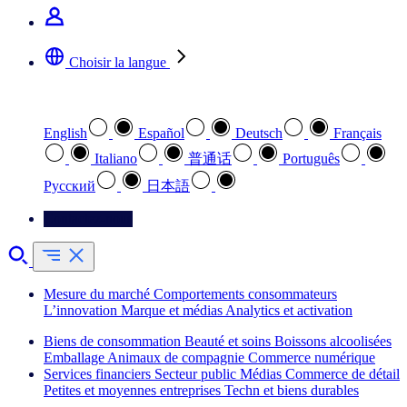
Choisir la langue
Sélectionnez votre langue préférée
English
Español
Deutsch
Français
Italiano
普通话
Português
Pусский
日本語
Contactez-nous
Mesure du marché
Comportements consommateurs
L’innovation
Marque et médias
Analytics et activation
Biens de consommation
Beauté et soins
Boissons alcoolisées
Emballage
Animaux de compagnie
Commerce numérique
Services financiers
Secteur public
Médias
Commerce de détail
Petites et moyennes entreprises
Techn et biens durables