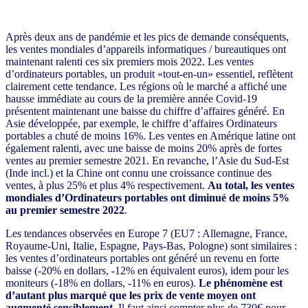
Après deux ans de pandémie et les pics de demande conséquents,
les ventes mondiales d’appareils informatiques / bureautiques ont
maintenant ralenti ces six premiers mois 2022. Les ventes
d’ordinateurs portables, un produit «tout-en-un» essentiel, reflètent
clairement cette tendance. Les régions où le marché a affiché une
hausse immédiate au cours de la première année Covid-19
présentent maintenant une baisse du chiffre d’affaires généré. En
Asie développée, par exemple, le chiffre d’affaires Ordinateurs
portables a chuté de moins 16%. Les ventes en Amérique latine ont
également ralenti, avec une baisse de moins 20% après de fortes
ventes au premier semestre 2021. En revanche, l’Asie du Sud-Est
(Inde incl.) et la Chine ont connu une croissance continue des
ventes, à plus 25% et plus 4% respectivement.
Au total, les ventes
mondiales d’Ordinateurs portables ont diminué de moins 5%
au premier semestre 2022
.
Les tendances observées en Europe 7 (EU7 : Allemagne, France,
Royaume-Uni, Italie, Espagne, Pays-Bas, Pologne) sont similaires :
les ventes d’ordinateurs portables ont généré un revenu en forte
baisse (-20% en dollars, -12% en équivalent euros), idem pour les
moniteurs (-18% en dollars, -11% en euros).
Le phénomène est
d’autant plus marqué que les prix de vente moyen ont
augmenté sensiblement.
Il faut ainsi compter plus de 730€ pour