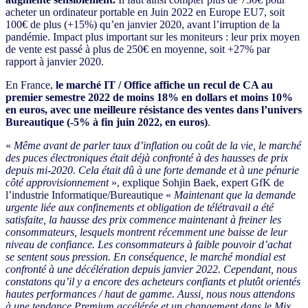
acheter un ordinateur portable en Juin 2022 en Europe EU7, soit
100€ de plus (+15%) qu’en janvier 2020, avant l’irruption de la
pandémie. Impact plus important sur les moniteurs : leur prix moyen
de vente est passé à plus de 250€ en moyenne, soit +27% par
rapport à janvier 2020.
En France,
le marché IT / Office affiche un recul de CA au
premier semestre 2022 de moins 18% en dollars et moins 10%
en euros, avec une meilleure résistance des ventes dans l’univers
Bureautique (-5% à fin juin 2022, en euros)
.
«
Même avant de parler taux d’inflation ou coût de la vie, le marché
des puces électroniques était déjà confronté à des hausses de prix
depuis mi-2020. Cela était dû à une forte demande et à une pénurie
côté approvisionnement
», explique Sohjin Baek, expert GfK de
l’industrie Informatique/Bureautique «
Maintenant que
la demande
urgente liée aux confinements et obligation de télétravail a été
satisfaite, la hausse des prix commence maintenant à freiner les
consommateurs, lesquels montrent récemment une baisse de leur
niveau de confiance. Les consommateurs à faible pouvoir d’achat
se sentent sous pression. En conséquence, le marché mondial est
confronté à une décélération depuis janvier 2022. Cependant, nous
constatons qu’il y a encore des acheteurs confiants et plutôt orientés
hautes performances / haut de gamme. Aussi, nous nous attendons
à une tendance Premium accélérée et un changement dans le Mix