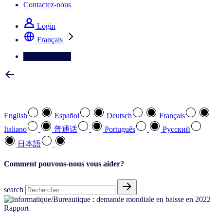
Contactez-nous
Login
Français
Contactez-nous
Sélectionnez votre langue préférée
English
Español
Deutsch
Français
Italiano
普通话
Português
Pусский
日本語
Comment pouvons-nous vous aider?
search
Rapport