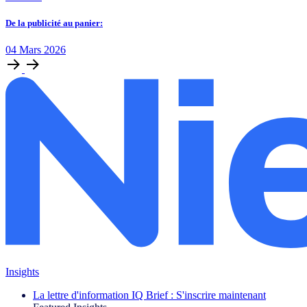
De la publicité au panier:
04
Mars
2026
Insights
La lettre d'information IQ Brief : S'inscrire maintenant