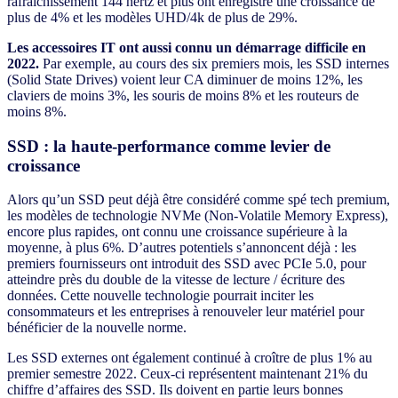
rafraîchissement 144 hertz et plus ont enregistré une croissance de
plus de 4% et les modèles UHD/4k de plus de 29%.
Les accessoires IT ont aussi connu un démarrage difficile en
2022.
Par exemple, au cours des six premiers mois, les SSD internes
(Solid State Drives) voient leur CA diminuer de moins 12%, les
claviers de moins 3%, les souris de moins 8% et les routeurs de
moins 8%.
SSD : la haute-performance comme levier de
croissance
Alors qu’un SSD peut déjà être considéré comme spé tech premium,
les modèles de technologie NVMe (Non-Volatile Memory Express),
encore plus rapides, ont connu une croissance supérieure à la
moyenne, à plus 6%. D’autres potentiels s’annoncent déjà : les
premiers fournisseurs ont introduit des SSD avec PCIe 5.0, pour
atteindre près du double de la vitesse de lecture / écriture des
données. Cette nouvelle technologie pourrait inciter les
consommateurs et les entreprises à renouveler leur matériel pour
bénéficier de la nouvelle norme.
Les SSD externes ont également continué à croître de plus 1% au
premier semestre 2022. Ceux-ci représentent maintenant 21% du
chiffre d’affaires des SSD. Ils doivent en partie leurs bonnes