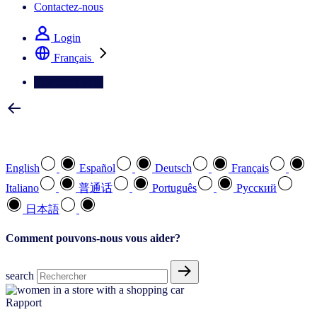
Contactez-nous
Login
Français
Contactez-nous
Sélectionnez votre langue préférée
English
Español
Deutsch
Français
Italiano
普通话
Português
Pусский
日本語
Comment pouvons-nous vous aider?
search
Rapport