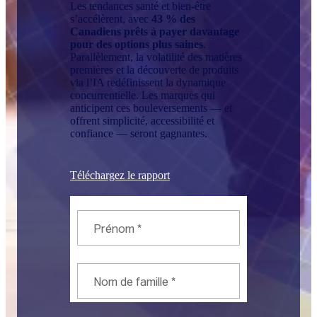
Les tendances santé et bien-être
s’accélèrent, avec
43 % des
Canadiens prêts à payer davantage
pour des options plus saines
.
Parallèlement, la volatilité des matières
premières et la découverte de produits
via l’IA redéfinissent la dynamique
concurrentielle. Les marques qui
anticipent ces bouleversements — et
offrent simplicité, accessibilité et
confiance — seront gagnantes.
Téléchargez le rapport