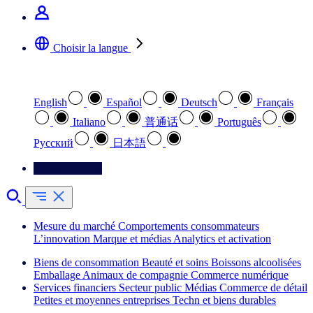
Choisir la langue
Sélectionnez votre langue préférée
English
Español
Deutsch
Français
Italiano
普通话
Português
Pусский
日本語
Contactez-nous
Mesure du marché
Comportements consommateurs
L’innovation
Marque et médias
Analytics et activation
Biens de consommation
Beauté et soins
Boissons alcoolisées
Emballage
Animaux de compagnie
Commerce numérique
Services financiers
Secteur public
Médias
Commerce de détail
Petites et moyennes entreprises
Techn et biens durables