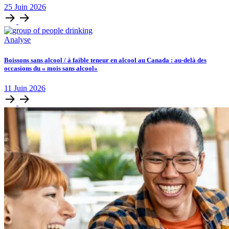
25
Juin
2026
Analyse
Boissons sans alcool / à faible teneur en alcool au Canada : au-delà des
occasions du « mois sans alcool»
11
Juin
2026