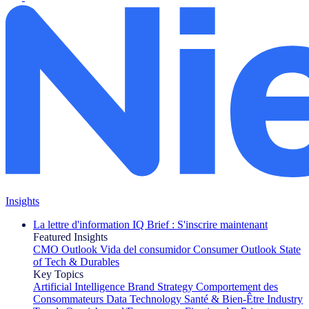
Insights
La lettre d'information IQ Brief : S'inscrire maintenant
Featured Insights
CMO Outlook
Vida del consumidor
Consumer Outlook
State
of Tech & Durables
Key Topics
Artificial Intelligence
Brand Strategy
Comportement des
Consommateurs
Data Technology
Santé & Bien-Être
Industry