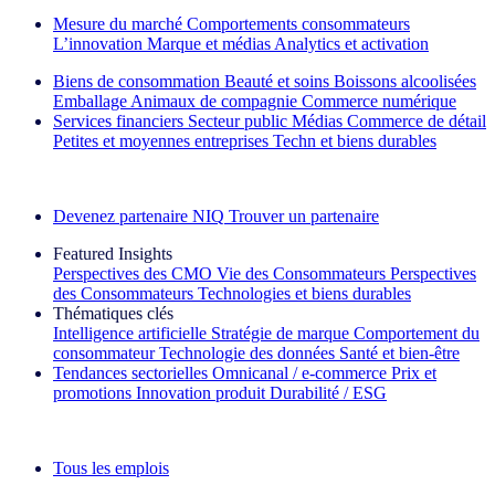
Mesure du marché
Comportements consommateurs
L’innovation
Marque et médias
Analytics et activation
Biens de consommation
Beauté et soins
Boissons alcoolisées
Emballage
Animaux de compagnie
Commerce numérique
Services financiers
Secteur public
Médias
Commerce de détail
Petites et moyennes entreprises
Techn et biens durables
Découvrez nos exemples de réussite
Devenez partenaire NIQ
Trouver un partenaire
Featured Insights
Perspectives des CMO
Vie des Consommateurs
Perspectives
des Consommateurs
Technologies et biens durables
Thématiques clés
Intelligence artificielle
Stratégie de marque
Comportement du
consommateur
Technologie des données
Santé et bien‑être
Tendances sectorielles
Omnicanal / e‑commerce
Prix et
promotions
Innovation produit
Durabilité / ESG
La lettre d'information IQ Brief : S'inscrire maintenant
Tous les emplois