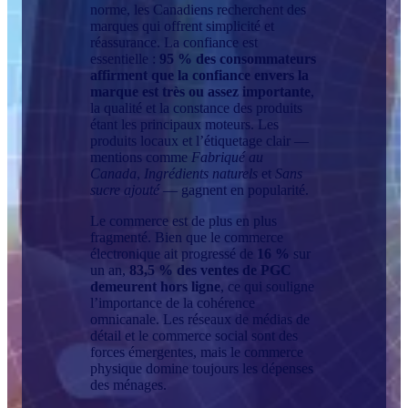
norme, les Canadiens recherchent des
marques qui offrent simplicité et
réassurance. La confiance est
essentielle :
95 % des consommateurs
affirment que la confiance envers la
marque est très ou assez importante
,
la qualité et la constance des produits
étant les principaux moteurs. Les
produits locaux et l’étiquetage clair —
mentions comme
Fabriqué au
Canada
,
Ingrédients naturels
et
Sans
sucre ajouté
— gagnent en popularité.
Le commerce est de plus en plus
fragmenté. Bien que le commerce
électronique ait progressé de
16 %
sur
un an,
83,5 % des ventes de PGC
demeurent hors ligne
, ce qui souligne
l’importance de la cohérence
omnicanale. Les réseaux de médias de
détail et le commerce social sont des
forces émergentes, mais le commerce
physique domine toujours les dépenses
des ménages.