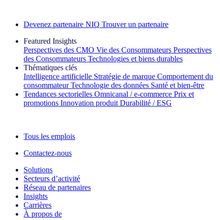
Découvrez nos exemples de réussite
Devenez partenaire NIQ
Trouver un partenaire
Featured Insights
Perspectives des CMO
Vie des Consommateurs
Perspectives
des Consommateurs
Technologies et biens durables
Thématiques clés
Intelligence artificielle
Stratégie de marque
Comportement du
consommateur
Technologie des données
Santé et bien‑être
Tendances sectorielles
Omnicanal / e‑commerce
Prix et
promotions
Innovation produit
Durabilité / ESG
La lettre d'information IQ Brief : S'inscrire maintenant
Tous les emplois
Contactez-nous
Solutions
Secteurs d’activité
Réseau de partenaires
Insights
Carrières
À propos de