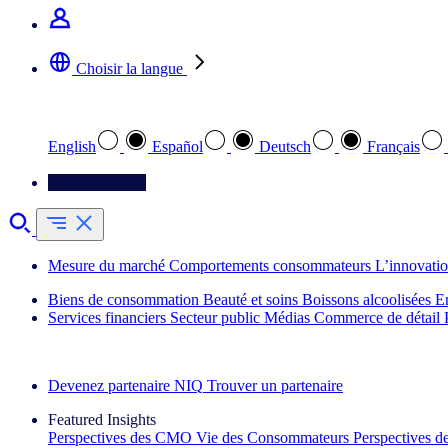
Choisir la langue
Sélectionnez votre langue préférée
English
Español
Deutsch
Français
Contactez-nous
Mesure du marché
Comportements consommateurs
L’innovati
Biens de consommation
Beauté et soins
Boissons alcoolisées
E
Services financiers
Secteur public
Médias
Commerce de détail
Découvrez nos exemples de réussite
Devenez partenaire NIQ
Trouver un partenaire
Featured Insights
Perspectives des CMO
Vie des Consommateurs
Perspectives 