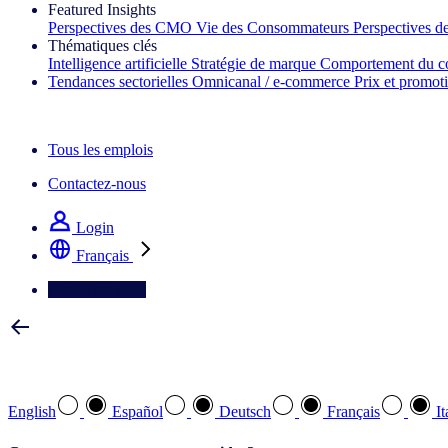
Featured Insights
Perspectives des CMO
Vie des Consommateurs
Perspectives 
Thématiques clés
Intelligence artificielle
Stratégie de marque
Comportement du c
Tendances sectorielles
Omnicanal / e‑commerce
Prix et promot
La lettre d'information IQ Brief : S'inscrire maintenant
Tous les emplois
Contactez-nous
Login
Français
Contactez-nous
Sélectionnez votre langue préférée
English
Español
Deutsch
Français
It