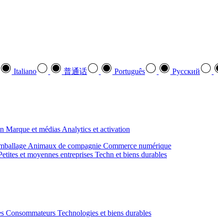
Italiano
普通话
Português
Pусский
on
Marque et médias
Analytics et activation
mballage
Animaux de compagnie
Commerce numérique
Petites et moyennes entreprises
Techn et biens durables
des Consommateurs
Technologies et biens durables