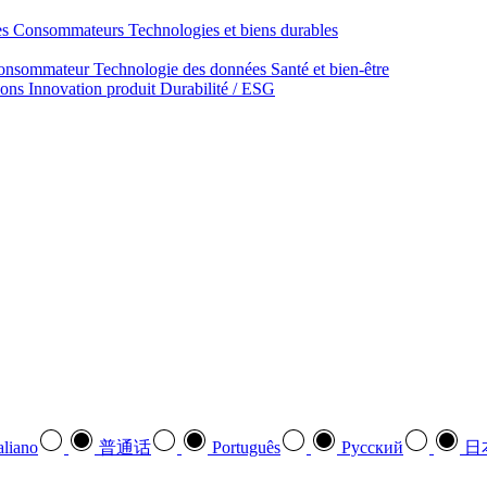
des Consommateurs
Technologies et biens durables
onsommateur
Technologie des données
Santé et bien‑être
ions
Innovation produit
Durabilité / ESG
aliano
普通话
Português
Pусский
日