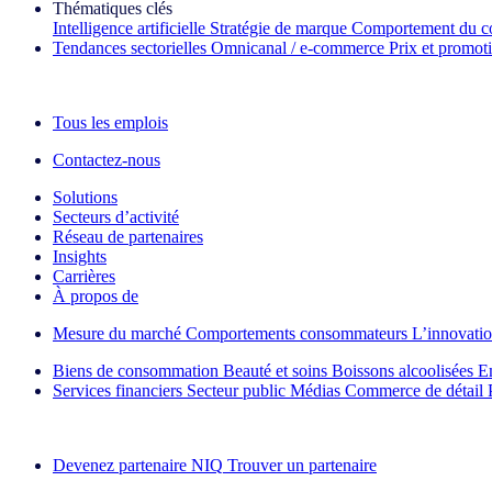
Thématiques clés
Intelligence artificielle
Stratégie de marque
Comportement du c
Tendances sectorielles
Omnicanal / e‑commerce
Prix et promot
La lettre d'information IQ Brief : S'inscrire maintenant
Tous les emplois
Contactez-nous
Solutions
Secteurs d’activité
Réseau de partenaires
Insights
Carrières
À propos de
Mesure du marché
Comportements consommateurs
L’innovati
Biens de consommation
Beauté et soins
Boissons alcoolisées
E
Services financiers
Secteur public
Médias
Commerce de détail
Découvrez nos exemples de réussite
Devenez partenaire NIQ
Trouver un partenaire