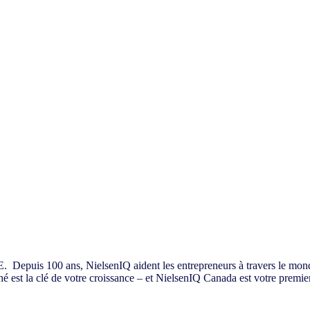
ites et moyennes marques canadiennes grâce 
 Depuis 100 ans, NielsenIQ aident les entrepreneurs à travers le monde à
é est la clé de votre croissance – et NielsenIQ Canada est votre premier