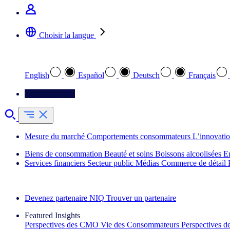
Choisir la langue
Sélectionnez votre langue préférée
English
Español
Deutsch
Français
Contactez-nous
Mesure du marché
Comportements consommateurs
L’innovati
Biens de consommation
Beauté et soins
Boissons alcoolisées
E
Services financiers
Secteur public
Médias
Commerce de détail
Découvrez nos exemples de réussite
Devenez partenaire NIQ
Trouver un partenaire
Featured Insights
Perspectives des CMO
Vie des Consommateurs
Perspectives 