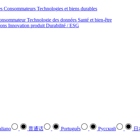
des Consommateurs
Technologies et biens durables
onsommateur
Technologie des données
Santé et bien‑être
ions
Innovation produit
Durabilité / ESG
aliano
普通话
Português
Pусский
日