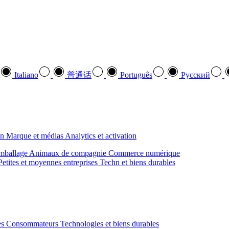
Italiano
普通话
Português
Pусский
on
Marque et médias
Analytics et activation
mballage
Animaux de compagnie
Commerce numérique
Petites et moyennes entreprises
Techn et biens durables
des Consommateurs
Technologies et biens durables