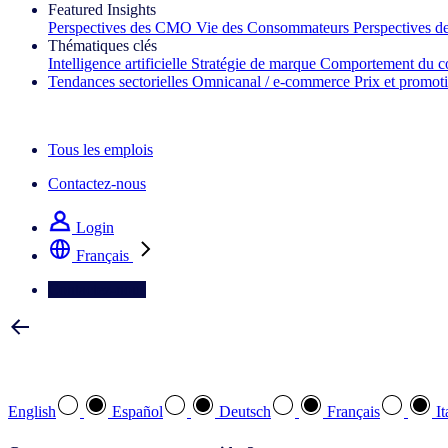
Featured Insights
Perspectives des CMO
Vie des Consommateurs
Perspectives 
Thématiques clés
Intelligence artificielle
Stratégie de marque
Comportement du c
Tendances sectorielles
Omnicanal / e‑commerce
Prix et promot
La lettre d'information IQ Brief : S'inscrire maintenant
Tous les emplois
Contactez-nous
Login
Français
Contactez-nous
Sélectionnez votre langue préférée
English
Español
Deutsch
Français
It