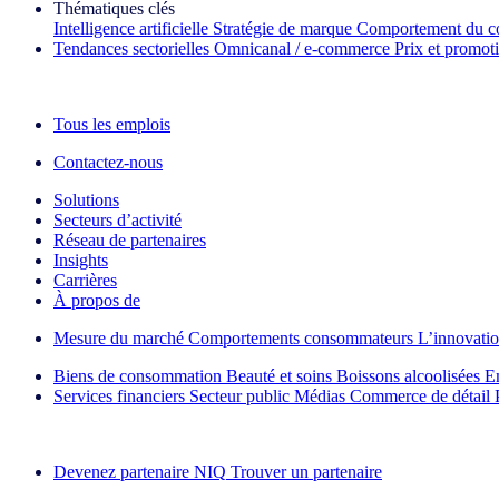
Thématiques clés
Intelligence artificielle
Stratégie de marque
Comportement du c
Tendances sectorielles
Omnicanal / e‑commerce
Prix et promot
La lettre d'information IQ Brief : S'inscrire maintenant
Tous les emplois
Contactez-nous
Solutions
Secteurs d’activité
Réseau de partenaires
Insights
Carrières
À propos de
Mesure du marché
Comportements consommateurs
L’innovati
Biens de consommation
Beauté et soins
Boissons alcoolisées
E
Services financiers
Secteur public
Médias
Commerce de détail
Découvrez nos exemples de réussite
Devenez partenaire NIQ
Trouver un partenaire