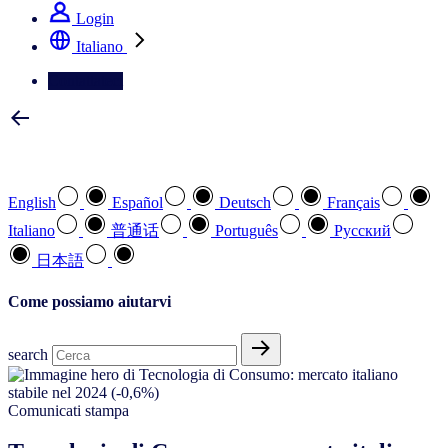
Login
Italiano
Contattateci
Selezionare la lingua preferita
English
Español
Deutsch
Français
Italiano
普通话
Português
Pусский
日本語
Come possiamo aiutarvi
search
Comunicati stampa