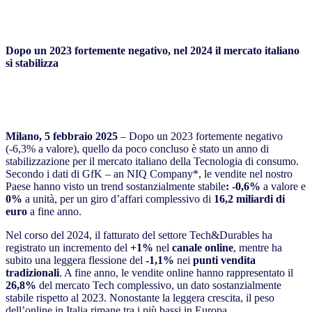
Dopo un 2023 fortemente negativo, nel 2024 il mercato italiano
si stabilizza
Milano, 5 febbraio 2025
– Dopo un 2023 fortemente negativo
(-6,3% a valore), quello da poco concluso è stato un anno di
stabilizzazione per il mercato italiano della Tecnologia di consumo.
Secondo i dati di GfK – an NIQ Company*, le vendite nel nostro
Paese hanno visto un trend sostanzialmente stabile
: -0,6%
a valore e
0%
a unità, per un giro d’affari complessivo di
16,2 miliardi di
euro
a fine anno.
Nel corso del 2024, il fatturato del settore Tech&Durables ha
registrato un incremento del
+1%
nel
canale online
, mentre ha
subito una leggera flessione del
-1,1%
nei
punti vendita
tradizionali
. A fine anno, le vendite online hanno rappresentato il
26,8%
del mercato Tech complessivo, un dato sostanzialmente
stabile rispetto al 2023. Nonostante la leggera crescita, il peso
dell’online in Italia rimane tra i più bassi in Europa.