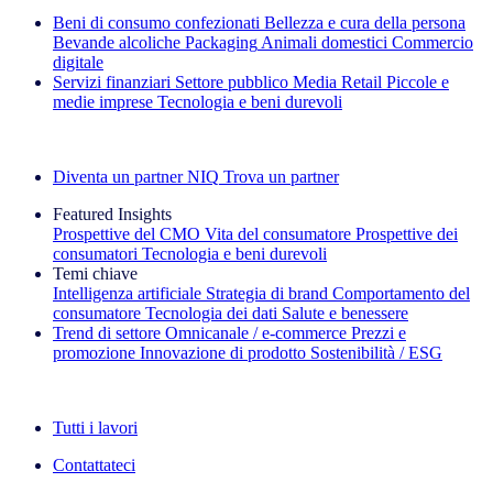
Beni di consumo confezionati
Bellezza e cura della persona
Bevande alcoliche
Packaging
Animali domestici
Commercio
digitale
Servizi finanziari
Settore pubblico
Media
Retail
Piccole e
medie imprese
Tecnologia e beni durevoli
Esplora le nostre storie di successo
Diventa un partner NIQ
Trova un partner
Featured Insights
Prospettive del CMO
Vita del consumatore
Prospettive dei
consumatori
Tecnologia e beni durevoli
Temi chiave
Intelligenza artificiale
Strategia di brand
Comportamento del
consumatore
Tecnologia dei dati
Salute e benessere
Trend di settore
Omnicanale / e‑commerce
Prezzi e
promozione
Innovazione di prodotto
Sostenibilità / ESG
La newsletter IQ Brief: Iscriviti ora
Tutti i lavori
Contattateci