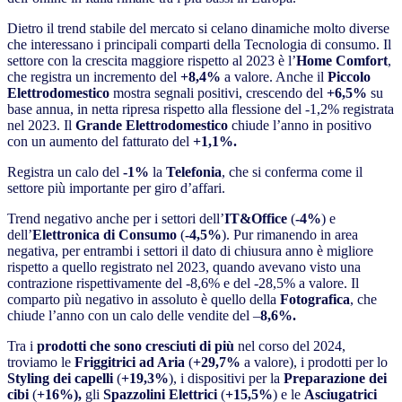
Dietro il trend stabile del mercato si celano dinamiche molto diverse
che interessano i principali comparti della Tecnologia di consumo. Il
settore con la crescita maggiore rispetto al 2023 è l’
Home Comfort
,
che registra un incremento del
+8,4%
a valore. Anche il
Piccolo
Elettrodomestico
mostra segnali positivi, crescendo del
+6,5%
su
base annua, in netta ripresa rispetto alla flessione del -1,2% registrata
nel 2023. Il
Grande Elettrodomestico
chiude l’anno in positivo
con un aumento del fatturato del
+1,1%.
Registra un calo del
-1%
la
Telefonia
, che si conferma come il
settore più importante per giro d’affari.
Trend negativo anche per i settori dell’
IT&Office
(
-4%
) e
dell’
Elettronica di Consumo
(
-4,5%
). Pur rimanendo in area
negativa, per entrambi i settori il dato di chiusura anno è migliore
rispetto a quello registrato nel 2023, quando avevano visto una
contrazione rispettivamente del -8,6% e del -28,5% a valore. Il
comparto più negativo in assoluto è quello della
Fotografica
, che
chiude l’anno con un calo delle vendite del –
8,6%.
Tra i
prodotti che sono cresciuti di più
nel corso del 2024,
troviamo le
Friggitrici ad Aria
(
+29,7%
a valore), i prodotti per lo
Styling dei capelli
(
+19,3%
), i dispositivi per la
Preparazione dei
cibi
(
+16%),
gli
Spazzolini Elettrici
(
+15,5%
) e le
Asciugatrici