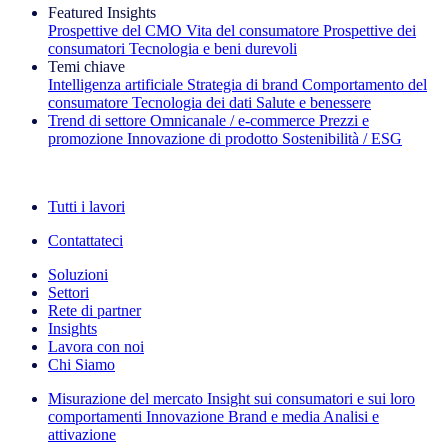
Featured Insights
Prospettive del CMO
Vita del consumatore
Prospettive dei
consumatori
Tecnologia e beni durevoli
Temi chiave
Intelligenza artificiale
Strategia di brand
Comportamento del
consumatore
Tecnologia dei dati
Salute e benessere
Trend di settore
Omnicanale / e‑commerce
Prezzi e
promozione
Innovazione di prodotto
Sostenibilità / ESG
La newsletter IQ Brief: Iscriviti ora
Tutti i lavori
Contattateci
Soluzioni
Settori
Rete di partner
Insights
Lavora con noi
Chi Siamo
Misurazione del mercato
Insight sui consumatori e sui loro
comportamenti
Innovazione
Brand e media
Analisi e
attivazione