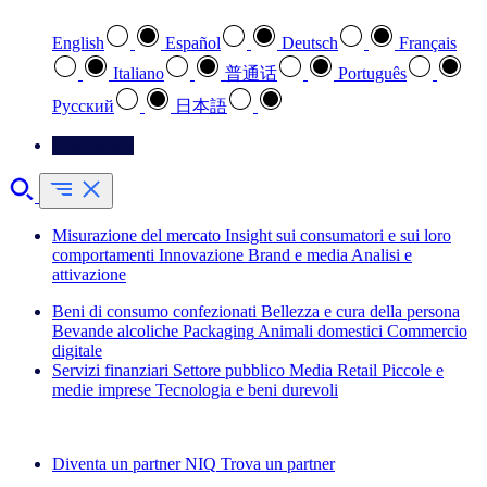
English
Español
Deutsch
Français
Italiano
普通话
Português
Pусский
日本語
Contattateci
Misurazione del mercato
Insight sui consumatori e sui loro
comportamenti
Innovazione
Brand e media
Analisi e
attivazione
Beni di consumo confezionati
Bellezza e cura della persona
Bevande alcoliche
Packaging
Animali domestici
Commercio
digitale
Servizi finanziari
Settore pubblico
Media
Retail
Piccole e
medie imprese
Tecnologia e beni durevoli
Esplora le nostre storie di successo
Diventa un partner NIQ
Trova un partner