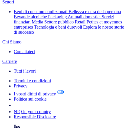
Settori
Beni di consumo confezionati
Bellezza e cura della persona
Bevande alcoliche
Packaging
Animali domestici
Servizi
finanziari
Media
Settore pubblico
Retail
Petites et moyennes
entreprises
Tecnologia e beni durevoli
Esplora le nostre storie
di successo
Chi Siamo
Contattateci
Carriere
Tutti i lavori
Termini e condizioni
Privacy
I vostri diritti di privacy
Politica sui cookie
Your Cookie Choices
NIQ in your country
Responsible Disclosure