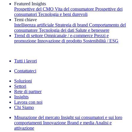
Featured Insights
Prospettive del CMO
Vita del consumatore
Prospettive dei
consumatori
Tecnologia e beni durevoli
Temi chiave
Intelligenza artificiale
Strategia di brand
Comportamento del
consumatore
Tecnologia dei dati
Salute e benessere
Trend di settore
Omnicanale / e‑commerce
Prezzi e
promozione
Innovazione di prodotto
Sostenibilità / ESG
La newsletter IQ Brief: Iscriviti ora
Tutti i lavori
Contattateci
Soluzioni
Settori
Rete di partner
Insights
Lavora con noi
Chi Siamo
Misurazione del mercato
Insight sui consumatori e sui loro
comportamenti
Innovazione
Brand e media
Analisi e
attivazione