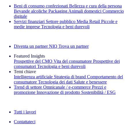
Beni di consumo confezionati
Bellezza e cura della persona
Bevande alcoliche
Packaging
Animali domestici
Commercio
digitale
Servizi finanziari
Settore pubblico
Media
Retail
Piccole e
medie imprese
Tecnologia e beni durevoli
Esplora le nostre storie di successo
Diventa un partner NIQ
Trova un partner
Featured Insights
Prospettive del CMO
Vita del consumatore
Prospettive dei
consumatori
Tecnologia e beni durevoli
Temi chiave
Intelligenza artificiale
Strategia di brand
Comportamento del
consumatore
Tecnologia dei dati
Salute e benessere
Trend di settore
Omnicanale / e‑commerce
Prezzi e
promozione
Innovazione di prodotto
Sostenibilità / ESG
La newsletter IQ Brief: Iscriviti ora
Tutti i lavori
Contattateci