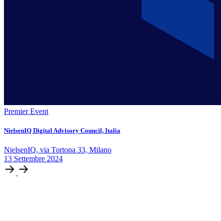
Premier Event
NielsenIQ Digital Advisory Council, Italia
NielsenIQ, via Tortona 33, Milano
13
Settembre
2024