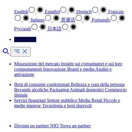
English
Español
Deutsch
Français
Italiano
普通话
Português
Pусский
日本語
Contattateci
Misurazione del mercato
Insight sui consumatori e sui loro
comportamenti
Innovazione
Brand e media
Analisi e
attivazione
Beni di consumo confezionati
Bellezza e cura della persona
Bevande alcoliche
Packaging
Animali domestici
Commercio
digitale
Servizi finanziari
Settore pubblico
Media
Retail
Piccole e
medie imprese
Tecnologia e beni durevoli
Esplora le nostre storie di successo
Diventa un partner NIQ
Trova un partner