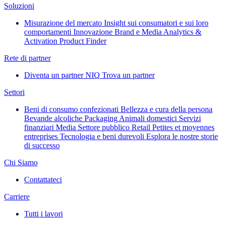
Soluzioni
Misurazione del mercato
Insight sui consumatori e sui loro
comportamenti
Innovazione
Brand e Media
Analytics &
Activation
Product Finder
Rete di partner
Diventa un partner NIQ
Trova un partner
Settori
Beni di consumo confezionati
Bellezza e cura della persona
Bevande alcoliche
Packaging
Animali domestici
Servizi
finanziari
Media
Settore pubblico
Retail
Petites et moyennes
entreprises
Tecnologia e beni durevoli
Esplora le nostre storie
di successo
Chi Siamo
Contattateci
Carriere
Tutti i lavori