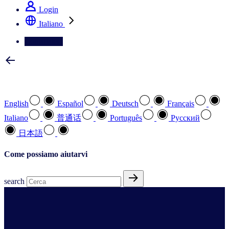
Login
Italiano
Contattateci
Selezionare la lingua preferita
English
Español
Deutsch
Français
Italiano
普通话
Português
Pусский
日本語
Come possiamo aiutarvi
search