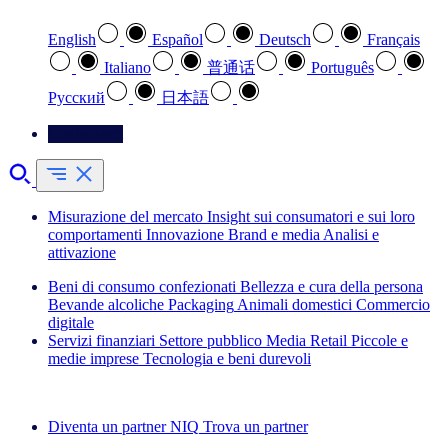
English
Español
Deutsch
Français
Italiano
普通话
Português
Pусский
日本語
Contattateci
Misurazione del mercato
Insight sui consumatori e sui loro
comportamenti
Innovazione
Brand e media
Analisi e
attivazione
Beni di consumo confezionati
Bellezza e cura della persona
Bevande alcoliche
Packaging
Animali domestici
Commercio
digitale
Servizi finanziari
Settore pubblico
Media
Retail
Piccole e
medie imprese
Tecnologia e beni durevoli
Esplora le nostre storie di successo
Diventa un partner NIQ
Trova un partner