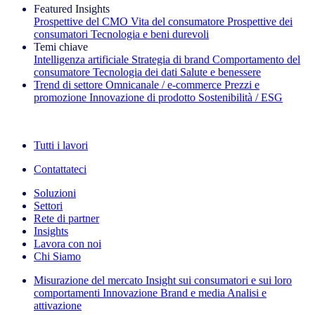
Featured Insights
Prospettive del CMO
Vita del consumatore
Prospettive dei
consumatori
Tecnologia e beni durevoli
Temi chiave
Intelligenza artificiale
Strategia di brand
Comportamento del
consumatore
Tecnologia dei dati
Salute e benessere
Trend di settore
Omnicanale / e‑commerce
Prezzi e
promozione
Innovazione di prodotto
Sostenibilità / ESG
La newsletter IQ Brief: Iscriviti ora
Tutti i lavori
Contattateci
Soluzioni
Settori
Rete di partner
Insights
Lavora con noi
Chi Siamo
Misurazione del mercato
Insight sui consumatori e sui loro
comportamenti
Innovazione
Brand e media
Analisi e
attivazione