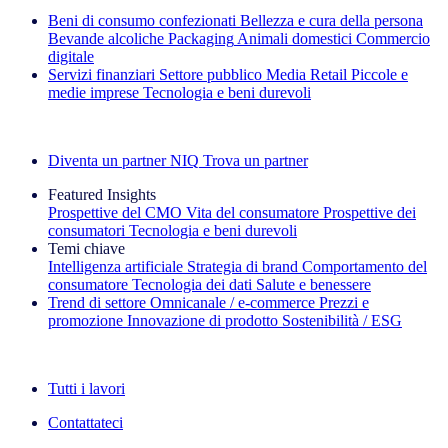
Beni di consumo confezionati
Bellezza e cura della persona
Bevande alcoliche
Packaging
Animali domestici
Commercio
digitale
Servizi finanziari
Settore pubblico
Media
Retail
Piccole e
medie imprese
Tecnologia e beni durevoli
Esplora le nostre storie di successo
Diventa un partner NIQ
Trova un partner
Featured Insights
Prospettive del CMO
Vita del consumatore
Prospettive dei
consumatori
Tecnologia e beni durevoli
Temi chiave
Intelligenza artificiale
Strategia di brand
Comportamento del
consumatore
Tecnologia dei dati
Salute e benessere
Trend di settore
Omnicanale / e‑commerce
Prezzi e
promozione
Innovazione di prodotto
Sostenibilità / ESG
La newsletter IQ Brief: Iscriviti ora
Tutti i lavori
Contattateci