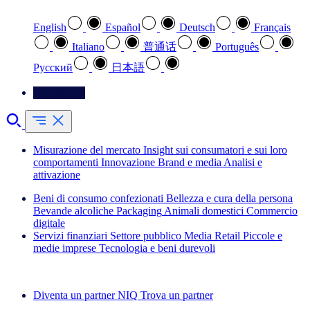
English
Español
Deutsch
Français
Italiano
普通话
Português
Pусский
日本語
Contattateci
Misurazione del mercato
Insight sui consumatori e sui loro
comportamenti
Innovazione
Brand e media
Analisi e
attivazione
Beni di consumo confezionati
Bellezza e cura della persona
Bevande alcoliche
Packaging
Animali domestici
Commercio
digitale
Servizi finanziari
Settore pubblico
Media
Retail
Piccole e
medie imprese
Tecnologia e beni durevoli
Esplora le nostre storie di successo
Diventa un partner NIQ
Trova un partner