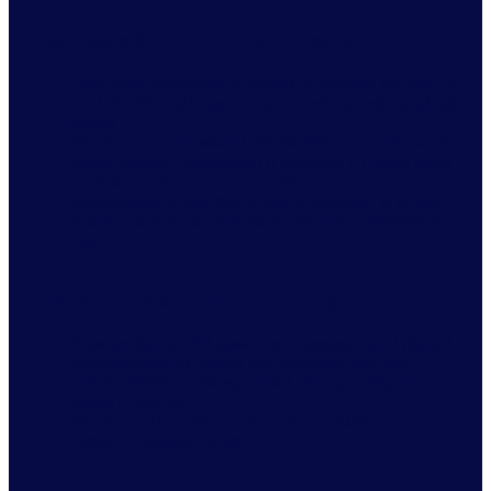
Ottimizzare il lancio di nuovi prodotti
Pianificare, monitorare e valutare il successo dei lanci di
prodotti critici utilizzando i dati di sell-out settimanali più
recenti
Monitorare e contrastare l’attività della concorrenza nei
diversi mercati, conoscendo il momento e i canali ideali
per il lancio di un nuovo prodotto
Raggiungere gli obiettivi di lancio adattando le proprie
tattiche alla velocità richiesta dai mercati competitivi di
oggi
Ottenere il massimo dai picchi stagionali
Imparare dai dati del passato per massimizzare i risultati
nelle settimane di vendita più importanti dell’anno
Creare obiettivi e strategie chiari per ogni categoria,
canale e prodotto
Monitorare l’impatto e potenziare le iniziative che
offrono il massimo ritorno