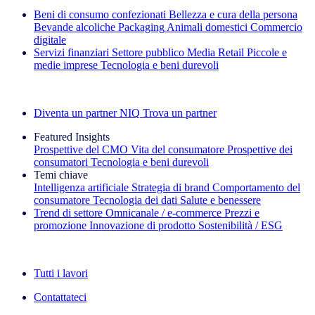
Beni di consumo confezionati
Bellezza e cura della persona
Bevande alcoliche
Packaging
Animali domestici
Commercio
digitale
Servizi finanziari
Settore pubblico
Media
Retail
Piccole e
medie imprese
Tecnologia e beni durevoli
Esplora le nostre storie di successo
Diventa un partner NIQ
Trova un partner
Featured Insights
Prospettive del CMO
Vita del consumatore
Prospettive dei
consumatori
Tecnologia e beni durevoli
Temi chiave
Intelligenza artificiale
Strategia di brand
Comportamento del
consumatore
Tecnologia dei dati
Salute e benessere
Trend di settore
Omnicanale / e‑commerce
Prezzi e
promozione
Innovazione di prodotto
Sostenibilità / ESG
La newsletter IQ Brief: Iscriviti ora
Tutti i lavori
Contattateci