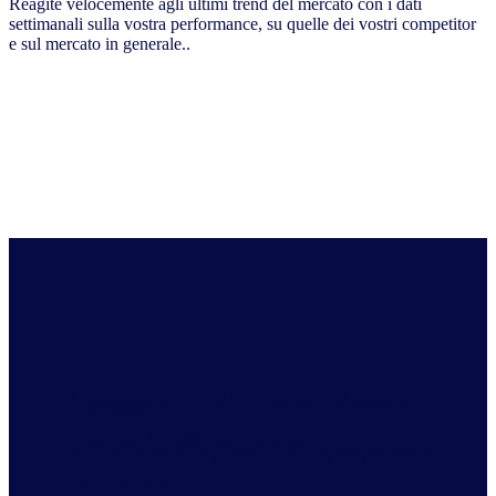
Reagite velocemente agli ultimi trend del mercato con i dati
settimanali sulla vostra performance, su quelle dei vostri competitor
e sul mercato in generale..
Superare la concorrenza
Confrontare le proprie performance con quelle di più
concorrenti
Anticipare le mosse dei competitor
Sviluppare strategie difensive efficaci per recuperare
quote di mercato