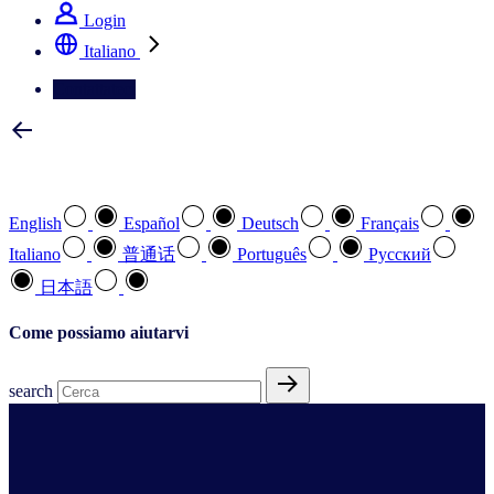
Login
Italiano
Contattateci
Selezionare la lingua preferita
English
Español
Deutsch
Français
Italiano
普通话
Português
Pусский
日本語
Come possiamo aiutarvi
search