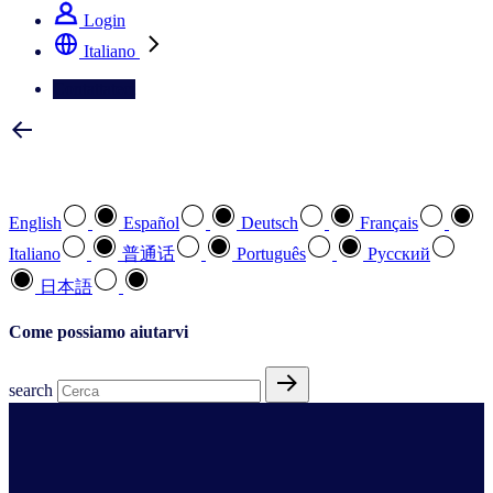
Login
Italiano
Contattateci
Selezionare la lingua preferita
English
Español
Deutsch
Français
Italiano
普通话
Português
Pусский
日本語
Come possiamo aiutarvi
search