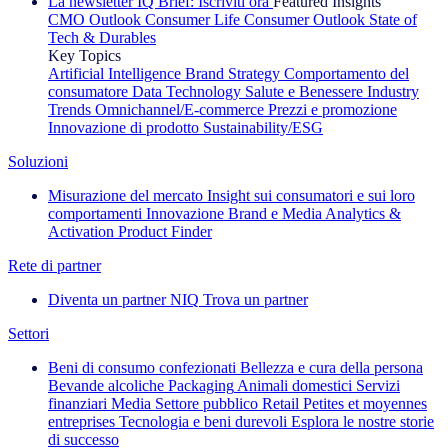
La newsletter IQ Brief: Iscriviti ora
Featured Insights
CMO Outlook
Consumer Life
Consumer Outlook
State of
Tech & Durables
Key Topics
Artificial Intelligence
Brand Strategy
Comportamento del
consumatore
Data Technology
Salute e Benessere
Industry
Trends
Omnichannel/E-commerce
Prezzi e promozione
Innovazione di prodotto
Sustainability/ESG
Soluzioni
Misurazione del mercato
Insight sui consumatori e sui loro
comportamenti
Innovazione
Brand e Media
Analytics &
Activation
Product Finder
Rete di partner
Diventa un partner NIQ
Trova un partner
Settori
Beni di consumo confezionati
Bellezza e cura della persona
Bevande alcoliche
Packaging
Animali domestici
Servizi
finanziari
Media
Settore pubblico
Retail
Petites et moyennes
entreprises
Tecnologia e beni durevoli
Esplora le nostre storie
di successo