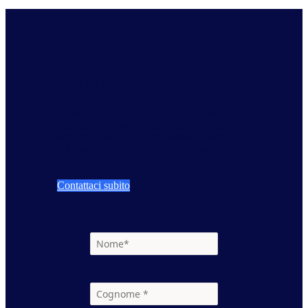
Come possiamo aiutarti?
Sappiamo che ogni problema ha bisogno di
una soluzione su misura. Raccontaci le tue
esigenze specifiche e troveremo insieme la
soluzione più adatta per semplificare la tua
attività.
Contattaci subito