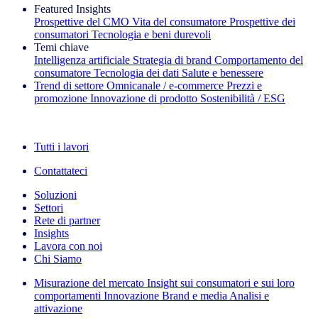
Featured Insights
Prospettive del CMO
Vita del consumatore
Prospettive dei
consumatori
Tecnologia e beni durevoli
Temi chiave
Intelligenza artificiale
Strategia di brand
Comportamento del
consumatore
Tecnologia dei dati
Salute e benessere
Trend di settore
Omnicanale / e‑commerce
Prezzi e
promozione
Innovazione di prodotto
Sostenibilità / ESG
La newsletter IQ Brief: Iscriviti ora
Tutti i lavori
Contattateci
Soluzioni
Settori
Rete di partner
Insights
Lavora con noi
Chi Siamo
Misurazione del mercato
Insight sui consumatori e sui loro
comportamenti
Innovazione
Brand e media
Analisi e
attivazione