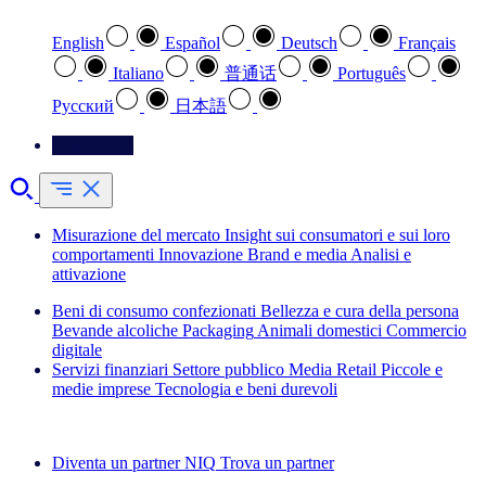
English
Español
Deutsch
Français
Italiano
普通话
Português
Pусский
日本語
Contattateci
Misurazione del mercato
Insight sui consumatori e sui loro
comportamenti
Innovazione
Brand e media
Analisi e
attivazione
Beni di consumo confezionati
Bellezza e cura della persona
Bevande alcoliche
Packaging
Animali domestici
Commercio
digitale
Servizi finanziari
Settore pubblico
Media
Retail
Piccole e
medie imprese
Tecnologia e beni durevoli
Esplora le nostre storie di successo
Diventa un partner NIQ
Trova un partner