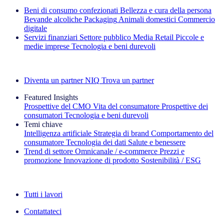
Beni di consumo confezionati
Bellezza e cura della persona
Bevande alcoliche
Packaging
Animali domestici
Commercio
digitale
Servizi finanziari
Settore pubblico
Media
Retail
Piccole e
medie imprese
Tecnologia e beni durevoli
Esplora le nostre storie di successo
Diventa un partner NIQ
Trova un partner
Featured Insights
Prospettive del CMO
Vita del consumatore
Prospettive dei
consumatori
Tecnologia e beni durevoli
Temi chiave
Intelligenza artificiale
Strategia di brand
Comportamento del
consumatore
Tecnologia dei dati
Salute e benessere
Trend di settore
Omnicanale / e‑commerce
Prezzi e
promozione
Innovazione di prodotto
Sostenibilità / ESG
La newsletter IQ Brief: Iscriviti ora
Tutti i lavori
Contattateci