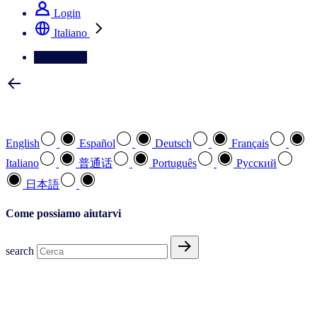
Login
Italiano
Contattateci
Selezionare la lingua preferita
English
Español
Deutsch
Français
Italiano
普通话
Português
Pусский
日本語
Come possiamo aiutarvi
search