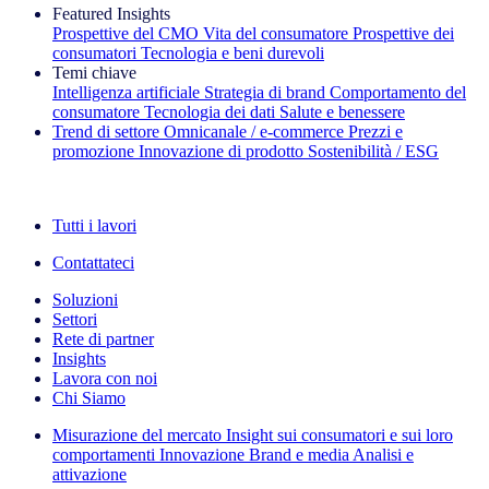
Featured Insights
Prospettive del CMO
Vita del consumatore
Prospettive dei
consumatori
Tecnologia e beni durevoli
Temi chiave
Intelligenza artificiale
Strategia di brand
Comportamento del
consumatore
Tecnologia dei dati
Salute e benessere
Trend di settore
Omnicanale / e‑commerce
Prezzi e
promozione
Innovazione di prodotto
Sostenibilità / ESG
La newsletter IQ Brief: Iscriviti ora
Tutti i lavori
Contattateci
Soluzioni
Settori
Rete di partner
Insights
Lavora con noi
Chi Siamo
Misurazione del mercato
Insight sui consumatori e sui loro
comportamenti
Innovazione
Brand e media
Analisi e
attivazione