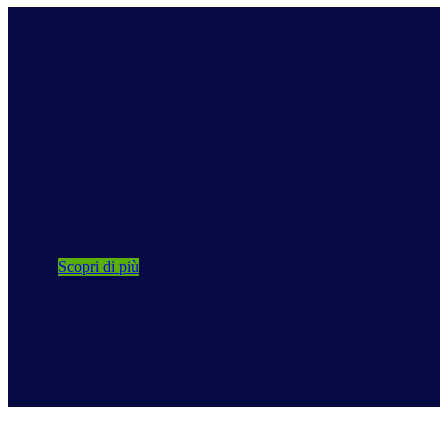
NIQ’s Product Finder
Scopri la nostra innovativa offerta di prodotti e i
vantaggi della Full View™.
Scopri di più