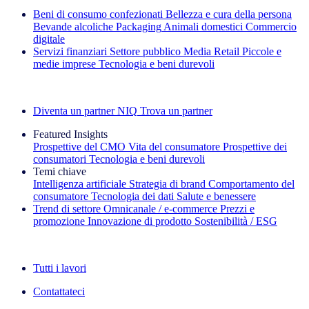
Beni di consumo confezionati
Bellezza e cura della persona
Bevande alcoliche
Packaging
Animali domestici
Commercio
digitale
Servizi finanziari
Settore pubblico
Media
Retail
Piccole e
medie imprese
Tecnologia e beni durevoli
Esplora le nostre storie di successo
Diventa un partner NIQ
Trova un partner
Featured Insights
Prospettive del CMO
Vita del consumatore
Prospettive dei
consumatori
Tecnologia e beni durevoli
Temi chiave
Intelligenza artificiale
Strategia di brand
Comportamento del
consumatore
Tecnologia dei dati
Salute e benessere
Trend di settore
Omnicanale / e‑commerce
Prezzi e
promozione
Innovazione di prodotto
Sostenibilità / ESG
La newsletter IQ Brief: Iscriviti ora
Tutti i lavori
Contattateci