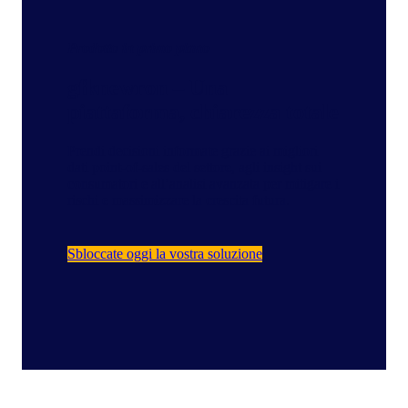
Prodotto in primo piano
gfknewron – Una
piattaforma, chiarezza totale
Prendi decisioni informate grazie ai migliori
dati point-of-sales del settore, agli insight sui
consumatori e all’analisi avanzata per mitigare i
rischi e massimizzare la crescita futura.
Sbloccate oggi la vostra soluzione