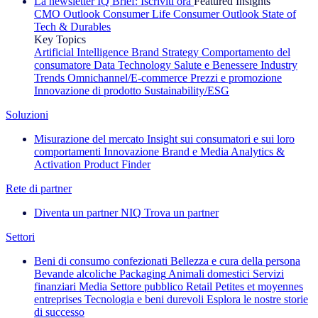
La newsletter IQ Brief: Iscriviti ora
Featured Insights
CMO Outlook
Consumer Life
Consumer Outlook
State of
Tech & Durables
Key Topics
Artificial Intelligence
Brand Strategy
Comportamento del
consumatore
Data Technology
Salute e Benessere
Industry
Trends
Omnichannel/E-commerce
Prezzi e promozione
Innovazione di prodotto
Sustainability/ESG
Soluzioni
Misurazione del mercato
Insight sui consumatori e sui loro
comportamenti
Innovazione
Brand e Media
Analytics &
Activation
Product Finder
Rete di partner
Diventa un partner NIQ
Trova un partner
Settori
Beni di consumo confezionati
Bellezza e cura della persona
Bevande alcoliche
Packaging
Animali domestici
Servizi
finanziari
Media
Settore pubblico
Retail
Petites et moyennes
entreprises
Tecnologia e beni durevoli
Esplora le nostre storie
di successo