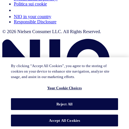
Politica sui cookie
Your Cookie Choices
NIQ in your country
Responsible Disclosure
© 2026 Nielsen Consumer LLC. All Rights Reserved.
By clicking “Accept All Cookies”, you agree to the storing of
cookies on your device to enhance site navigation, analyze site
usage, and assist in our marketing efforts.
Your Cookie Choices
Questa pagina non esiste in [x]. Puoi continuare a consultare la
pagina in cui ti trovi attualmente o andare alla homepage in lingua
Reject All
[x].
Vai alla pagina iniziale
Go to English Page
Accept All Cookies