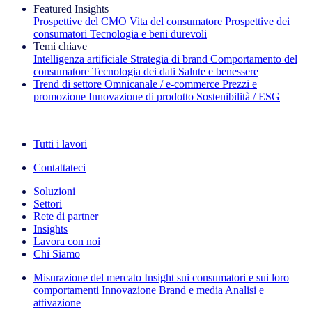
Featured Insights
Prospettive del CMO
Vita del consumatore
Prospettive dei
consumatori
Tecnologia e beni durevoli
Temi chiave
Intelligenza artificiale
Strategia di brand
Comportamento del
consumatore
Tecnologia dei dati
Salute e benessere
Trend di settore
Omnicanale / e‑commerce
Prezzi e
promozione
Innovazione di prodotto
Sostenibilità / ESG
La newsletter IQ Brief: Iscriviti ora
Tutti i lavori
Contattateci
Soluzioni
Settori
Rete di partner
Insights
Lavora con noi
Chi Siamo
Misurazione del mercato
Insight sui consumatori e sui loro
comportamenti
Innovazione
Brand e media
Analisi e
attivazione