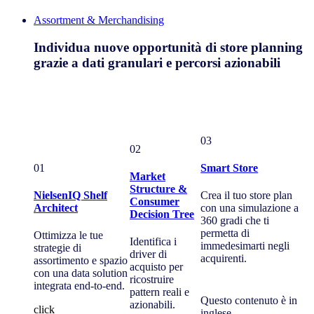
Assortment & Merchandising
Individua nuove opportunità di store planning
grazie a dati granulari e percorsi azionabili
03
02
01
Smart Store
Market
Structure &
NielsenIQ Shelf
Crea il tuo store plan
Consumer
Architect
con una simulazione a
Decision Tree
360 gradi che ti
permetta di
Ottimizza le tue
Identifica i
immedesimarti negli
strategie di
driver di
acquirenti.
assortimento e spazio
acquisto per
con una data solution
ricostruire
integrata end-to-end.
pattern reali e
Questo contenuto è in
azionabili.
click
inglese