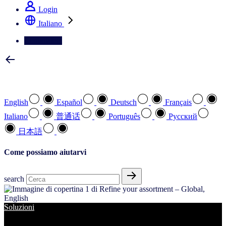
Login
Italiano
Contattateci
Selezionare la lingua preferita
English
Español
Deutsch
Français
Italiano
普通话
Português
Pусский
日本語
Come possiamo aiutarvi
search
Soluzioni