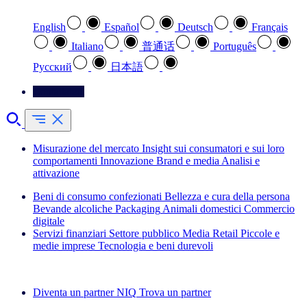
English
Español
Deutsch
Français
Italiano
普通话
Português
Pусский
日本語
Contattateci
Misurazione del mercato
Insight sui consumatori e sui loro
comportamenti
Innovazione
Brand e media
Analisi e
attivazione
Beni di consumo confezionati
Bellezza e cura della persona
Bevande alcoliche
Packaging
Animali domestici
Commercio
digitale
Servizi finanziari
Settore pubblico
Media
Retail
Piccole e
medie imprese
Tecnologia e beni durevoli
Esplora le nostre storie di successo
Diventa un partner NIQ
Trova un partner