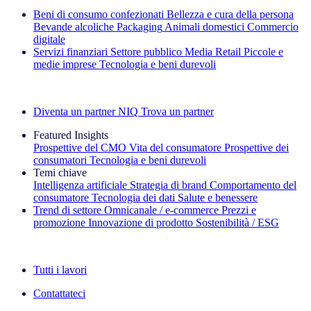
Beni di consumo confezionati
Bellezza e cura della persona
Bevande alcoliche
Packaging
Animali domestici
Commercio
digitale
Servizi finanziari
Settore pubblico
Media
Retail
Piccole e
medie imprese
Tecnologia e beni durevoli
Esplora le nostre storie di successo
Diventa un partner NIQ
Trova un partner
Featured Insights
Prospettive del CMO
Vita del consumatore
Prospettive dei
consumatori
Tecnologia e beni durevoli
Temi chiave
Intelligenza artificiale
Strategia di brand
Comportamento del
consumatore
Tecnologia dei dati
Salute e benessere
Trend di settore
Omnicanale / e‑commerce
Prezzi e
promozione
Innovazione di prodotto
Sostenibilità / ESG
La newsletter IQ Brief: Iscriviti ora
Tutti i lavori
Contattateci