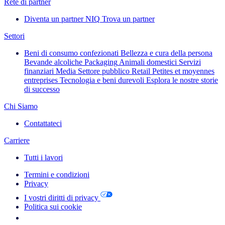
Rete di partner
Diventa un partner NIQ
Trova un partner
Settori
Beni di consumo confezionati
Bellezza e cura della persona
Bevande alcoliche
Packaging
Animali domestici
Servizi
finanziari
Media
Settore pubblico
Retail
Petites et moyennes
entreprises
Tecnologia e beni durevoli
Esplora le nostre storie
di successo
Chi Siamo
Contattateci
Carriere
Tutti i lavori
Termini e condizioni
Privacy
I vostri diritti di privacy
Politica sui cookie
Your Cookie Choices