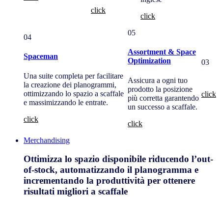
click
click
05
04
Assortment & Space
Spaceman
Optimization
03
Una suite completa per facilitare
Assicura a ogni tuo
la creazione dei planogrammi,
prodotto la posizione
ottimizzando lo spazio a scaffale
click
più corretta garantendo
e massimizzando le entrate.
un successo a scaffale.
click
click
Merchandising
Ottimizza lo spazio disponibile riducendo l’out-
of-stock, automatizzando il planogramma e
incrementando la produttività per ottenere
risultati migliori a scaffale