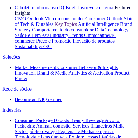
O boletim informativo IQ Brief: Inscrever-se agora
Featured
Insights
CMO Outlook
Vida do consumidor
Consumer Outlook
State
of Tech & Durables
Key Topics
Artificial Intelligence
Brand
Strategy
Comportamento do consumidor
Data Technology
Saúde e Bem-estar
Industry Trends
Omnichannel/E-
commerce
Preço e Promoção
Inovação de produtos
Sustainability/ESG
Soluções
Market Measurement
Consumer Behavior & Insights
Innovation
Brand & Media
Analytics & Activation
Product
Finder
Rede de sócios
Become an NIQ partner
Indústrias
Consumer Packaged Goods
Beauty
Beverage Alcohol
Packaging
Animali domestici
Serviços financeiros
Mídia
Sector público
Varejo
Pequenas e Médias empresas
Tecnologia e bens duráveis
Explore nossas histórias de