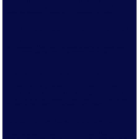
exclusivos de PDV. Obtenha insights em canais on-line e off-
line para melhor segmentar, direcionar e converter seu público
ideal, aumentando a satisfação e a fidelidade do cliente.
Fique à frente com insights sob demanda e em tempo real.
Nossas soluções oferecem acesso rápido, eficiente e flexível,
sob demanda, a insights sobre todos os ativos de dados para
ficar à frente das tendências dos compradores e das
necessidades do mercado em evolução.
Aproveite um século de experiência em varejo
Reconhecida como líder em dados e insights, a NIQ tem
opções de serviços flexíveis e uma abordagem colaborativa.
Nossa orientação estratégica o ajuda a desenvolver estratégias
eficazes de engajamento e fidelização de clientes.
Obtenha a Full View™ do seu ambiente de varejo
Integre seus dados primários com nossos dados líderes de
mercado para obter uma visão holística das últimas tendências