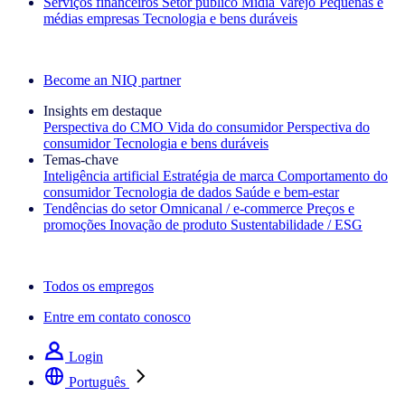
Serviços financeiros
Setor público
Mídia
Varejo
Pequenas e
médias empresas
Tecnologia e bens duráveis
Explore nossos cases de sucesso
Become an NIQ partner
Insights em destaque
Perspectiva do CMO
Vida do consumidor
Perspectiva do
consumidor
Tecnologia e bens duráveis
Temas‑chave
Inteligência artificial
Estratégia de marca
Comportamento do
consumidor
Tecnologia de dados
Saúde e bem‑estar
Tendências do setor
Omnicanal / e‑commerce
Preços e
promoções
Inovação de produto
Sustentabilidade / ESG
A newsletter IQ Brief: Inscreva‑se agora
Todos os empregos
Entre em contato conosco
Login
Português