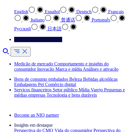
English
Español
Deutsch
Français
Italiano
普通话
Português
Pусский
日本語
Entre em contato conosco
Medição de mercado
Comportamento e insights do
consumidor
Inovação
Marca e mídia
Análises e ativação
Bens de consumo embalados
Beleza
Bebidas alcoólicas
Embalagens
Pet
Comércio digital
Serviços financeiros
Setor público
Mídia
Varejo
Pequenas e
médias empresas
Tecnologia e bens duráveis
Explore nossos cases de sucesso
Become an NIQ partner
Insights em destaque
Perspectiva do CMO
Vida do consumidor
Perspectiva do