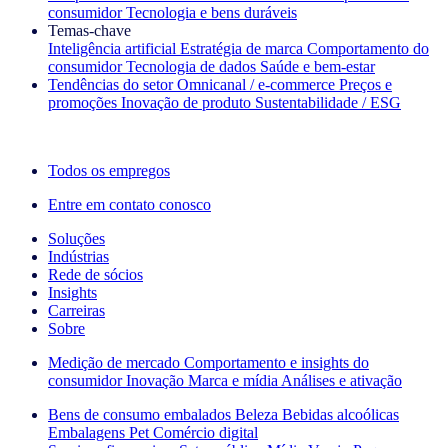
consumidor
Tecnologia e bens duráveis
Temas‑chave
Inteligência artificial
Estratégia de marca
Comportamento do
consumidor
Tecnologia de dados
Saúde e bem‑estar
Tendências do setor
Omnicanal / e‑commerce
Preços e
promoções
Inovação de produto
Sustentabilidade / ESG
A newsletter IQ Brief: Inscreva‑se agora
Todos os empregos
Entre em contato conosco
Soluções
Indústrias
Rede de sócios
Insights
Carreiras
Sobre
Medição de mercado
Comportamento e insights do
consumidor
Inovação
Marca e mídia
Análises e ativação
Bens de consumo embalados
Beleza
Bebidas alcoólicas
Embalagens
Pet
Comércio digital