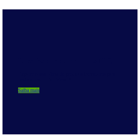
Localizador de produtos NIQ
Explore nossa oferta de produtos inovadores para
desbloquear o Full View™.
Saiba mais