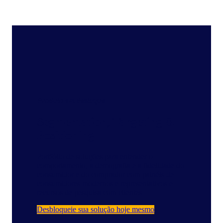
Produto em destaque
Segmentation, Targeting &
Positioning
Portfólio de soluções para entender o
comportamento, a demografia e a fidelidade do
consumidor e do comprador com painéis de
consumidores modernos e representativos e
recursos de pesquisa com clientes
Desbloqueie sua solução hoje mesmo