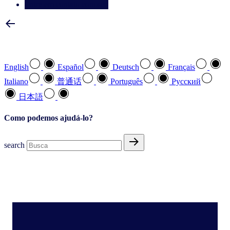
Entre em contato conosco
Selecione a sua língua preferida
English
Español
Deutsch
Français
Italiano
普通话
Português
Pусский
日本語
Como podemos ajudá-lo?
search