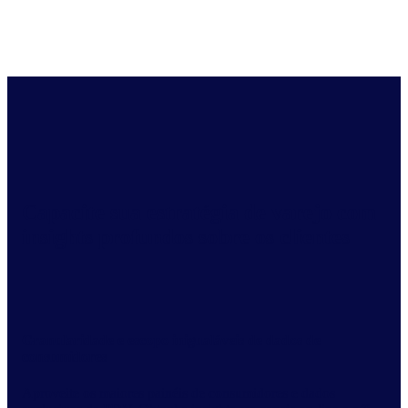
Capacite sua estratégia de varejo com
insights profundos sobre os clientes
Granularidade e escopo inigualáveis de dados de
consumidores
Aproveite os maiores painéis de consumidores e dados