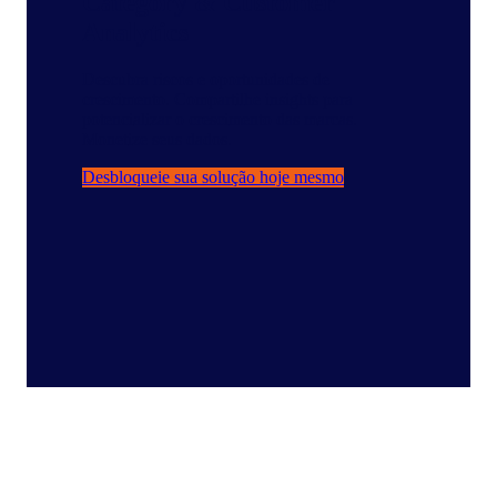
Category & Customer
Analytics
Descubra riscos e oportunidades de
crescimento. Compartilhe insights para
potencializar o crescimento das marcas.
Monetize seus dados.
Desbloqueie sua solução hoje mesmo