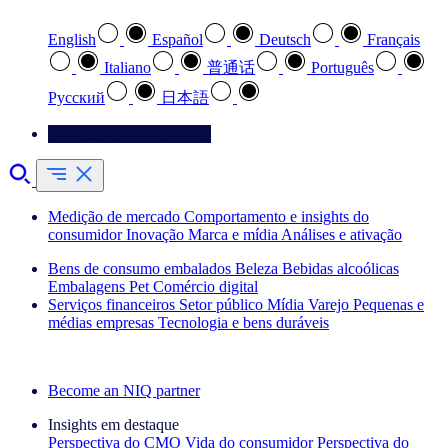
English
Español
Deutsch
Français
Italiano
普通话
Português
Pусский
日本語
Entre em contato conosco
Medição de mercado
Comportamento e insights do
consumidor
Inovação
Marca e mídia
Análises e ativação
Bens de consumo embalados
Beleza
Bebidas alcoólicas
Embalagens
Pet
Comércio digital
Serviços financeiros
Setor público
Mídia
Varejo
Pequenas e
médias empresas
Tecnologia e bens duráveis
Explore nossos cases de sucesso
Become an NIQ partner
Insights em destaque
Perspectiva do CMO
Vida do consumidor
Perspectiva do