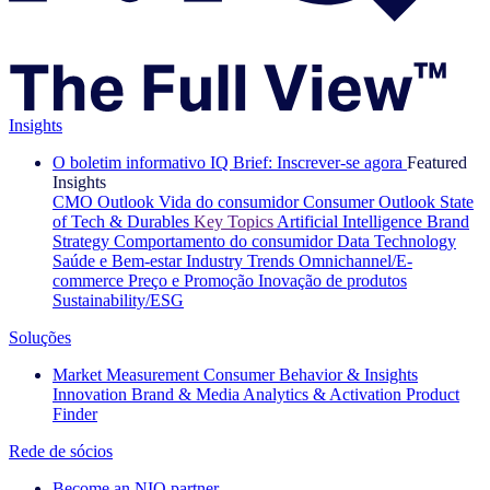
Insights
O boletim informativo IQ Brief: Inscrever-se agora
Featured
Insights
CMO Outlook
Vida do consumidor
Consumer Outlook
State
of Tech & Durables
Key Topics
Artificial Intelligence
Brand
Strategy
Comportamento do consumidor
Data Technology
Saúde e Bem-estar
Industry Trends
Omnichannel/E-
commerce
Preço e Promoção
Inovação de produtos
Sustainability/ESG
Soluções
Market Measurement
Consumer Behavior & Insights
Innovation
Brand & Media
Analytics & Activation
Product
Finder
Rede de sócios
Become an NIQ partner