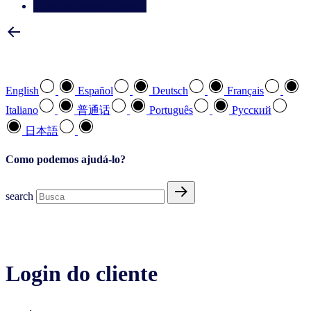
Entre em contato conosco
Selecione a sua língua preferida
English
Español
Deutsch
Français
Italiano
普通话
Português
Pусский
日本語
Como podemos ajudá-lo?
search
Login do cliente