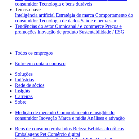
consumidor
Tecnologia e bens duráveis
Temas‑chave
Inteligência artificial
Estratégia de marca
Comportamento do
consumidor
Tecnologia de dados
Saúde e bem‑estar
Tendências do setor
Omnicanal / e‑commerce
Preços e
promoções
Inovação de produto
Sustentabilidade / ESG
A newsletter IQ Brief: Inscreva‑se agora
Todos os empregos
Entre em contato conosco
Soluções
Indústrias
Rede de sócios
Insights
Carreiras
Sobre
Medição de mercado
Comportamento e insights do
consumidor
Inovação
Marca e mídia
Análises e ativação
Bens de consumo embalados
Beleza
Bebidas alcoólicas
Embalagens
Pet
Comércio digital