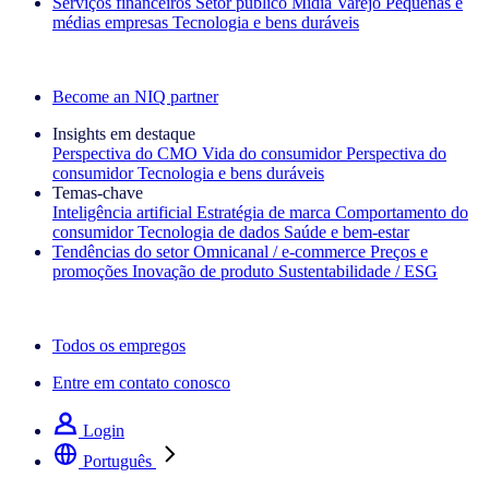
Serviços financeiros
Setor público
Mídia
Varejo
Pequenas e
médias empresas
Tecnologia e bens duráveis
Explore nossos cases de sucesso
Become an NIQ partner
Insights em destaque
Perspectiva do CMO
Vida do consumidor
Perspectiva do
consumidor
Tecnologia e bens duráveis
Temas‑chave
Inteligência artificial
Estratégia de marca
Comportamento do
consumidor
Tecnologia de dados
Saúde e bem‑estar
Tendências do setor
Omnicanal / e‑commerce
Preços e
promoções
Inovação de produto
Sustentabilidade / ESG
A newsletter IQ Brief: Inscreva‑se agora
Todos os empregos
Entre em contato conosco
Login
Português