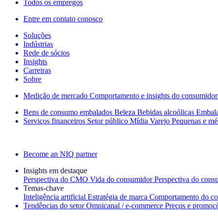
Todos os empregos
Entre em contato conosco
Soluções
Indústrias
Rede de sócios
Insights
Carreiras
Sobre
Medição de mercado
Comportamento e insights do consumidor
Bens de consumo embalados
Beleza
Bebidas alcoólicas
Embal
Serviços financeiros
Setor público
Mídia
Varejo
Pequenas e mé
Explore nossos cases de sucesso
Become an NIQ partner
Insights em destaque
Perspectiva do CMO
Vida do consumidor
Perspectiva do cons
Temas‑chave
Inteligência artificial
Estratégia de marca
Comportamento do co
Tendências do setor
Omnicanal / e‑commerce
Preços e promoç