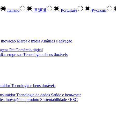
Italiano
普通话
Português
Pусский
Inovação
Marca e mídia
Análises e ativação
agens
Pet
Comércio digital
dias empresas
Tecnologia e bens duráveis
umidor
Tecnologia e bens duráveis
nsumidor
Tecnologia de dados
Saúde e bem‑estar
ões
Inovação de produto
Sustentabilidade / ESG