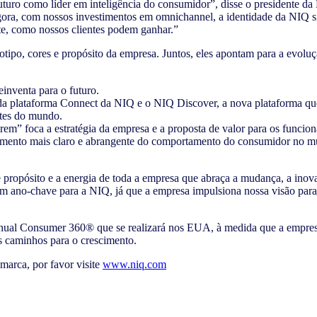
uturo como líder em inteligência do consumidor”, disse o presidente 
gora, com nossos investimentos em omnichannel, a identidade da NIQ s
e, como nossos clientes podem ganhar.”
ipo, cores e propósito da empresa. Juntos, eles apontam para a evoluç
inventa para o futuro.
 plataforma Connect da NIQ e o NIQ Discover, a nova plataforma que é
tes do mundo.
m” foca a estratégia da empresa e a proposta de valor para os funcion
mento mais claro e abrangente do comportamento do consumidor no mun
propósito e a energia de toda a empresa que abraça a mudança, a inova
m ano-chave para a NIQ, já que a empresa impulsiona nossa visão pa
anual Consumer 360® que se realizará nos EUA, à medida que a empres
s caminhos para o crescimento.
marca, por favor visite
www.niq.com