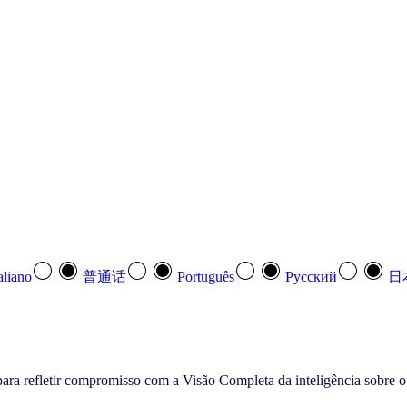
aliano
普通话
Português
Pусский
日