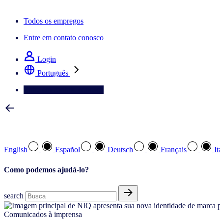
A newsletter IQ Brief: Inscreva‑se agora
Todos os empregos
Entre em contato conosco
Login
Português
Entre em contato conosco
Selecione a sua língua preferida
English
Español
Deutsch
Français
It
Como podemos ajudá-lo?
search
Comunicados à imprensa