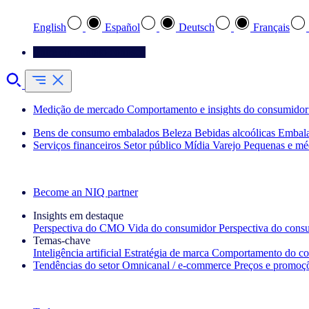
English
Español
Deutsch
Français
Entre em contato conosco
Medição de mercado
Comportamento e insights do consumidor
Bens de consumo embalados
Beleza
Bebidas alcoólicas
Embal
Serviços financeiros
Setor público
Mídia
Varejo
Pequenas e mé
Explore nossos cases de sucesso
Become an NIQ partner
Insights em destaque
Perspectiva do CMO
Vida do consumidor
Perspectiva do cons
Temas‑chave
Inteligência artificial
Estratégia de marca
Comportamento do co
Tendências do setor
Omnicanal / e‑commerce
Preços e promoç
A newsletter IQ Brief: Inscreva‑se agora