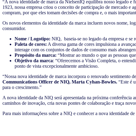
“A nova identidade de marca da NielsenIQ equilibra nosso legado e f
1923, nossa empresa criou o conceito de participação de mercado e a
compram, por que eles tomam decisões de compra e, o mais important
Os novos elementos da identidade da marca incluem novos nome, logot
consumidor.
Nome / Logotipo:
NIQ, baseia-se no legado da empresa e se re
Paleta de co
res:
A diversa gama de cores impulsiona a avançada
interage com os conjuntos de dados de consumo mais abrangen
Propósito d
a marca:
“Mostrar ao mundo o que as pessoas quere
Objetivo da marca
: “Oferecemos a Visão Completa, o entendi
ponto de vista excepcionalmente ambicioso.
“Nossa nova identidade de marca incorpora o renovado sentimento de 
Communications Officer de NIQ, Marta Cyhan-Bowles.
“Este é u
para o crescimento.”
A nova identidade da NIQ será apresentada na próxima conferência 
caminhos de inovação, cria novas pontes de colaboração e traça novo
Para mais informaçõess sobre a NIQ e conhecer a nova identidade de 