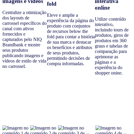
imagens e vídeos
interativa
fold
online
Centralize a otimização
Eleve e amplie a
dos layouts de
Utilize conteúdo
experiência da página do
carrossel específicos do
interativo,
produto com conjuntos
canal com ativos
incluindo tours de
de recursos below the
fornecidos e
produtos, giros de
fold para contar a história
capturados pelo NIQ
produtos em 360
de sua marca e destacar
Brandbank e mostre
graus e tabelas de
os benefícios e atributos
seus produtos
comparação para
de seus produtos,
publicando imagens e
aprimorar as
permitindo decisões de
vídeos de estilo de vida
páginas e a
compra informadas.
no carrossel.
experiência do
shopper onine.