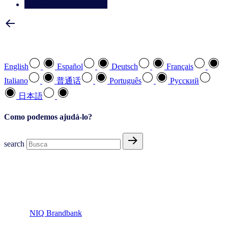
Entre em contato conosco
Selecione a sua língua preferida
English
Español
Deutsch
Français
Italiano
普通话
Português
Pусский
日本語
Como podemos ajudá-lo?
search
NIQ Brandbank