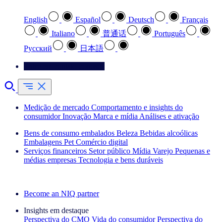
English
Español
Deutsch
Français
Italiano
普通话
Português
Pусский
日本語
Entre em contato conosco
Medição de mercado
Comportamento e insights do
consumidor
Inovação
Marca e mídia
Análises e ativação
Bens de consumo embalados
Beleza
Bebidas alcoólicas
Embalagens
Pet
Comércio digital
Serviços financeiros
Setor público
Mídia
Varejo
Pequenas e
médias empresas
Tecnologia e bens duráveis
Explore nossos cases de sucesso
Become an NIQ partner
Insights em destaque
Perspectiva do CMO
Vida do consumidor
Perspectiva do