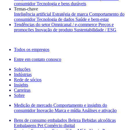
consumidor
Tecnologia e bens duráveis
Temas‑chave
Inteligência artificial
Estratégia de marca
Comportamento do
consumidor
Tecnologia de dados
Saúde e bem‑estar
Tendências do setor
Omnicanal / e‑commerce
Preços e
promoções
Inovação de produto
Sustentabilidade / ESG
A newsletter IQ Brief: Inscreva‑se agora
Todos os empregos
Entre em contato conosco
Soluções
Indústrias
Rede de sócios
Insights
Carreiras
Sobre
Medição de mercado
Comportamento e insights do
consumidor
Inovação
Marca e mídia
Análises e ativação
Bens de consumo embalados
Beleza
Bebidas alcoólicas
Embalagens
Pet
Comércio digital