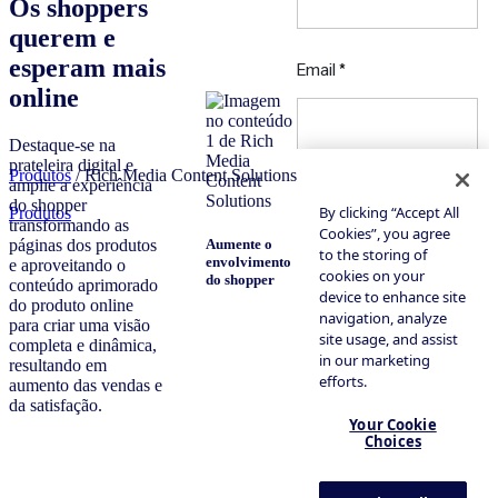
Os shoppers
querem e
esperam mais
online
Destaque-se na
prateleira digital e
Produtos
/ Rich Media Content Solutions
amplie a experiência
do shopper
Produtos
transformando as
Melhore os
páginas dos produtos
Aumente o
Impulsione a
resultados dos
envolvimento
conversão e as
e aproveitando o
mecanismos
do shopper
vendas
conteúdo aprimorado
de pesquisa
do produto online
para criar uma visão
completa e dinâmica,
resultando em
aumento das vendas e
da satisfação.