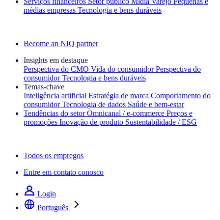
Serviços financeiros
Setor público
Mídia
Varejo
Pequenas e
médias empresas
Tecnologia e bens duráveis
Explore nossos cases de sucesso
Become an NIQ partner
Insights em destaque
Perspectiva do CMO
Vida do consumidor
Perspectiva do
consumidor
Tecnologia e bens duráveis
Temas‑chave
Inteligência artificial
Estratégia de marca
Comportamento do
consumidor
Tecnologia de dados
Saúde e bem‑estar
Tendências do setor
Omnicanal / e‑commerce
Preços e
promoções
Inovação de produto
Sustentabilidade / ESG
A newsletter IQ Brief: Inscreva‑se agora
Todos os empregos
Entre em contato conosco
Login
Português