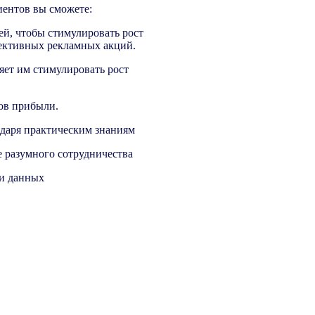
иентов вы сможете:
й, чтобы стимулировать рост
фективных рекламных акций.
яет им стимулировать рост
ов прибыли.
даря практическим знаниям
е разумного сотрудничества
ии данных