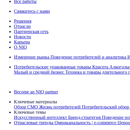
Все работы
Свяжитесь с нами
Решения
Отрасли
Партнерская сеть
Новости
Карьера
О NIQ
Измерение рынка
Поведение потребителей и аналитика
И
Потребительские упакованные товары
Красота
Алкоголь
Малый и средний бизнес
Техника и товары длительного 
Ознакомьтесь с нашими историями успеха
Become an NIQ partner
Ключевые материалы
Обзор CMO
Жизнь потребителей
Потребительский обзор
Ключевые темы
Искусственный интеллект
Бренд‑стратегия
Поведение по
Отраслевые тренды
Омниканальность / e‑commerce
Ценоо