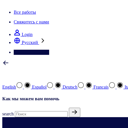
Информационная рассылка IQ Brief: Подпишитесь сейчас
Все работы
Свяжитесь с нами
Login
Pусский
Свяжитесь с нами
Выберите предпочтительный язык
English
Español
Deutsch
Français
It
Как мы можем вам помочь
search