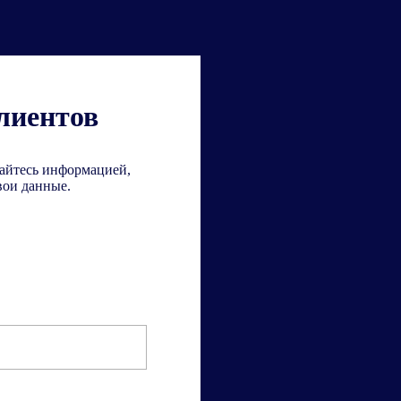
лиентов
айтесь информацией,
вои данные.