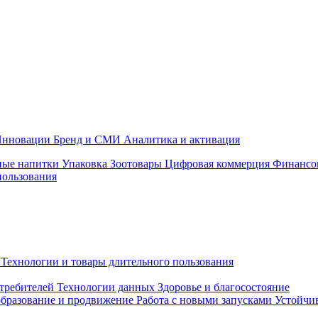
нновации
Бренд и СМИ
Аналитика и активация
ные напитки
Упаковка
Зоотовары
Цифровая коммерция
Финансо
пользования
Технологии и товары длительного пользования
требителей
Технологии данных
Здоровье и благосостояние
бразование и продвижение
Работа с новыми запусками
Устойчив