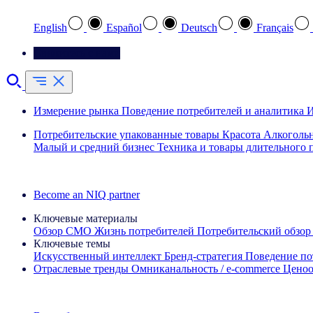
English
Español
Deutsch
Français
Свяжитесь с нами
Измерение рынка
Поведение потребителей и аналитика
И
Потребительские упакованные товары
Красота
Алкоголь
Малый и средний бизнес
Техника и товары длительного 
Ознакомьтесь с нашими историями успеха
Become an NIQ partner
Ключевые материалы
Обзор CMO
Жизнь потребителей
Потребительский обзор
Ключевые темы
Искусственный интеллект
Бренд‑стратегия
Поведение по
Отраслевые тренды
Омниканальность / e‑commerce
Ценоо
Информационная рассылка IQ Brief: Подпишитесь сейчас