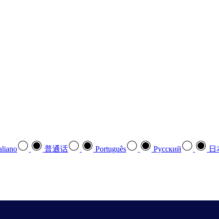
aliano
普通话
Português
Pусский
日