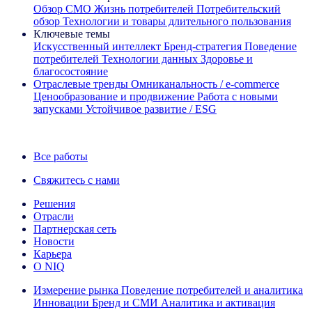
Обзор CMO
Жизнь потребителей
Потребительский
обзор
Технологии и товары длительного пользования
Ключевые темы
Искусственный интеллект
Бренд‑стратегия
Поведение
потребителей
Технологии данных
Здоровье и
благосостояние
Отраслевые тренды
Омниканальность / e‑commerce
Ценообразование и продвижение
Работа с новыми
запусками
Устойчивое развитие / ESG
Информационная рассылка IQ Brief: Подпишитесь сейчас
Все работы
Свяжитесь с нами
Решения
Отрасли
Партнерская сеть
Новости
Карьера
О NIQ
Измерение рынка
Поведение потребителей и аналитика
Инновации
Бренд и СМИ
Аналитика и активация