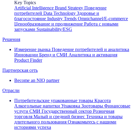
Key Topics
Artificial Intelligence
Brand Strategy
Поведение
потребителей
Data Technology
Здоровье и
благосостояние
Industry Trends
Omnichannel/E-commerce
Ценообразование и продвижение
Работа с новыми
запусками
Sustainability/ESG
Решения
Измерение рынка
Поведение потребителей и аналитика
Инновации
Бренд и СМИ
Аналитика и активация
Product Finder
Партнерская сеть
Become an NIQ partner
Отрасли
Потребительские упакованные товары
Красота
Алкогольные напитки
Упаковка
Зоотовары
Финансовые
услуги
СМИ
Государственный сектор
Розничная
торговля
Малый и средний бизнес
Техника и товары
длительного пользования
Ознакомьтесь с нашими
историями успеха