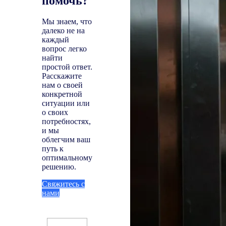
помочь?
Мы знаем, что
далеко не на
каждый
вопрос легко
найти
простой ответ.
Расскажите
нам о своей
конкретной
ситуации или
о своих
потребностях,
и мы
облегчим ваш
путь к
оптимальному
решению.
Свяжитесь с
нами