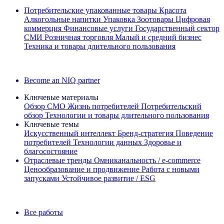
Потребительские упакованные товары
Красота
Алкогольные напитки
Упаковка
Зоотовары
Цифровая
коммерция
Финансовые услуги
Государственный сектор
СМИ
Розничная торговля
Малый и средний бизнес
Техника и товары длительного пользования
Ознакомьтесь с нашими историями успеха
Become an NIQ partner
Ключевые материалы
Обзор CMO
Жизнь потребителей
Потребительский
обзор
Технологии и товары длительного пользования
Ключевые темы
Искусственный интеллект
Бренд‑стратегия
Поведение
потребителей
Технологии данных
Здоровье и
благосостояние
Отраслевые тренды
Омниканальность / e‑commerce
Ценообразование и продвижение
Работа с новыми
запусками
Устойчивое развитие / ESG
Информационная рассылка IQ Brief: Подпишитесь сейчас
Все работы