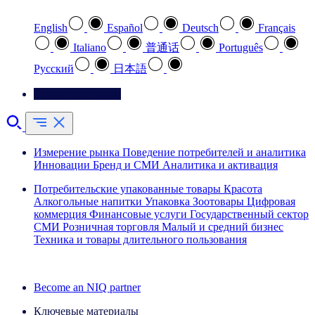
English
Español
Deutsch
Français
Italiano
普通话
Português
Pусский
日本語
Свяжитесь с нами
Измерение рынка
Поведение потребителей и аналитика
Инновации
Бренд и СМИ
Аналитика и активация
Потребительские упакованные товары
Красота
Алкогольные напитки
Упаковка
Зоотовары
Цифровая
коммерция
Финансовые услуги
Государственный сектор
СМИ
Розничная торговля
Малый и средний бизнес
Техника и товары длительного пользования
Ознакомьтесь с нашими историями успеха
Become an NIQ partner
Ключевые материалы