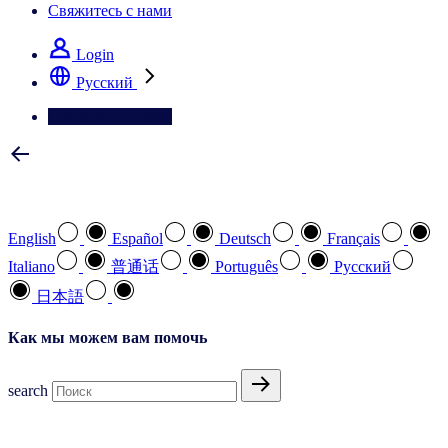
Свяжитесь с нами
Login
Pусский
Свяжитесь с нами
Выберите предпочтительный язык
English
Español
Deutsch
Français
Italiano
普通话
Português
Pусский
日本語
Как мы можем вам помочь
search