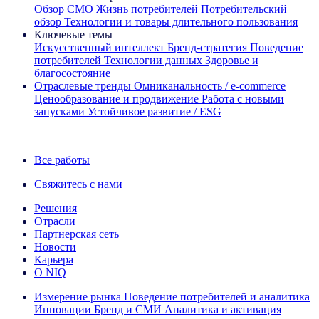
Обзор CMO
Жизнь потребителей
Потребительский
обзор
Технологии и товары длительного пользования
Ключевые темы
Искусственный интеллект
Бренд‑стратегия
Поведение
потребителей
Технологии данных
Здоровье и
благосостояние
Отраслевые тренды
Омниканальность / e‑commerce
Ценообразование и продвижение
Работа с новыми
запусками
Устойчивое развитие / ESG
Информационная рассылка IQ Brief: Подпишитесь сейчас
Все работы
Свяжитесь с нами
Решения
Отрасли
Партнерская сеть
Новости
Карьера
О NIQ
Измерение рынка
Поведение потребителей и аналитика
Инновации
Бренд и СМИ
Аналитика и активация