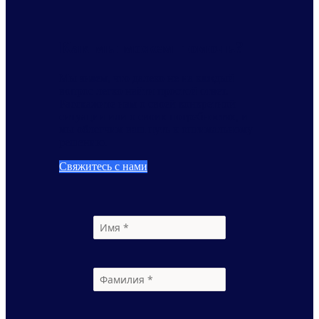
Как мы можем помочь?
Мы знаем, что далеко не на каждый
вопрос легко найти простой ответ.
Расскажите нам о своей конкретной
ситуации или о своих потребностях, и
мы облегчим ваш путь к оптимальному
решению.
Свяжитесь с нами