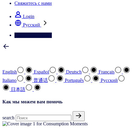
Свяжитесь с нами
Login
Pусский
Свяжитесь с нами
Выберите предпочтительный язык
English
Español
Deutsch
Français
Italiano
普通话
Português
Pусский
日本語
Как мы можем вам помочь
search
Исследования покупателей и потребителей