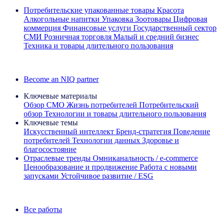
Потребительские упакованные товары
Красота
Алкогольные напитки
Упаковка
Зоотовары
Цифровая
коммерция
Финансовые услуги
Государственный сектор
СМИ
Розничная торговля
Малый и средний бизнес
Техника и товары длительного пользования
Ознакомьтесь с нашими историями успеха
Become an NIQ partner
Ключевые материалы
Обзор CMO
Жизнь потребителей
Потребительский
обзор
Технологии и товары длительного пользования
Ключевые темы
Искусственный интеллект
Бренд‑стратегия
Поведение
потребителей
Технологии данных
Здоровье и
благосостояние
Отраслевые тренды
Омниканальность / e‑commerce
Ценообразование и продвижение
Работа с новыми
запусками
Устойчивое развитие / ESG
Информационная рассылка IQ Brief: Подпишитесь сейчас
Все работы