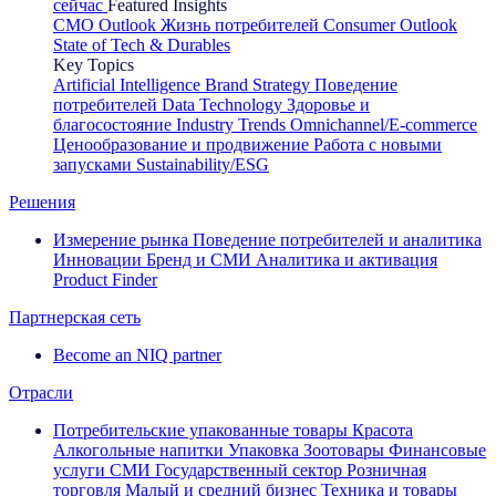
сейчас
Featured Insights
CMO Outlook
Жизнь потребителей
Consumer Outlook
State of Tech & Durables
Key Topics
Artificial Intelligence
Brand Strategy
Поведение
потребителей
Data Technology
Здоровье и
благосостояние
Industry Trends
Omnichannel/E-commerce
Ценообразование и продвижение
Работа с новыми
запусками
Sustainability/ESG
Решения
Измерение рынка
Поведение потребителей и аналитика
Инновации
Бренд и СМИ
Аналитика и активация
Product Finder
Партнерская сеть
Become an NIQ partner
Отрасли
Потребительские упакованные товары
Красота
Алкогольные напитки
Упаковка
Зоотовары
Финансовые
услуги
СМИ
Государственный сектор
Розничная
торговля
Малый и средний бизнес
Техника и товары