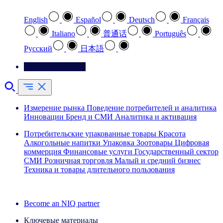
English
Español
Deutsch
Français
Italiano
普通话
Português
Pусский
日本語
Свяжитесь с нами
Измерение рынка
Поведение потребителей и аналитика
Инновации
Бренд и СМИ
Аналитика и активация
Потребительские упакованные товары
Красота
Алкогольные напитки
Упаковка
Зоотовары
Цифровая
коммерция
Финансовые услуги
Государственный сектор
СМИ
Розничная торговля
Малый и средний бизнес
Техника и товары длительного пользования
Ознакомьтесь с нашими историями успеха
Become an NIQ partner
Ключевые материалы