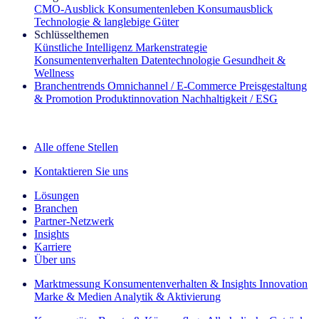
CMO‑Ausblick
Konsumentenleben
Konsumausblick
Technologie & langlebige Güter
Schlüsselthemen
Künstliche Intelligenz
Markenstrategie
Konsumentenverhalten
Datentechnologie
Gesundheit &
Wellness
Branchentrends
Omnichannel / E‑Commerce
Preisgestaltung
& Promotion
Produktinnovation
Nachhaltigkeit / ESG
Der IQ Brief Newsletter: Jetzt anmelden
Alle offene Stellen
Kontaktieren Sie uns
Lösungen
Branchen
Partner-Netzwerk
Insights
Karriere
Über uns
Marktmessung
Konsumentenverhalten & Insights
Innovation
Marke & Medien
Analytik & Aktivierung