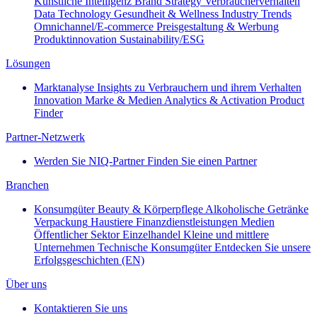
Künstliche Intelligenz
Brand Strategy
Verbraucherverhalten
Data Technology
Gesundheit & Wellness
Industry Trends
Omnichannel/E-commerce
Preisgestaltung & Werbung
Produktinnovation
Sustainability/ESG
Lösungen
Marktanalyse
Insights zu Verbrauchern und ihrem Verhalten
Innovation
Marke & Medien
Analytics & Activation
Product
Finder
Partner-Netzwerk
Werden Sie NIQ-Partner
Finden Sie einen Partner
Branchen
Konsumgüter
Beauty & Körperpflege
Alkoholische Getränke
Verpackung
Haustiere
Finanzdienstleistungen
Medien
Öffentlicher Sektor
Einzelhandel
Kleine und mittlere
Unternehmen
Technische Konsumgüter
Entdecken Sie unsere
Erfolgsgeschichten (EN)
Über uns
Kontaktieren Sie uns