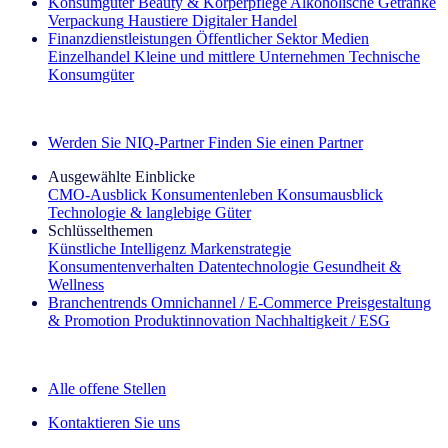
Konsumgüter
Beauty & Körperpflege
Alkoholische Getränke
Verpackung
Haustiere
Digitaler Handel
Finanzdienstleistungen
Öffentlicher Sektor
Medien
Einzelhandel
Kleine und mittlere Unternehmen
Technische
Konsumgüter
Entdecken Sie unsere Erfolgsgeschichten (EN)
Werden Sie NIQ-Partner
Finden Sie einen Partner
Ausgewählte Einblicke
CMO‑Ausblick
Konsumentenleben
Konsumausblick
Technologie & langlebige Güter
Schlüsselthemen
Künstliche Intelligenz
Markenstrategie
Konsumentenverhalten
Datentechnologie
Gesundheit &
Wellness
Branchentrends
Omnichannel / E‑Commerce
Preisgestaltung
& Promotion
Produktinnovation
Nachhaltigkeit / ESG
Der IQ Brief Newsletter: Jetzt anmelden
Alle offene Stellen
Kontaktieren Sie uns