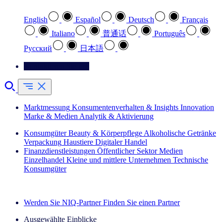
English
Español
Deutsch
Français
Italiano
普通话
Português
Pусский
日本語
Kontaktieren Sie uns
Marktmessung
Konsumentenverhalten & Insights
Innovation
Marke & Medien
Analytik & Aktivierung
Konsumgüter
Beauty & Körperpflege
Alkoholische Getränke
Verpackung
Haustiere
Digitaler Handel
Finanzdienstleistungen
Öffentlicher Sektor
Medien
Einzelhandel
Kleine und mittlere Unternehmen
Technische
Konsumgüter
Entdecken Sie unsere Erfolgsgeschichten (EN)
Werden Sie NIQ-Partner
Finden Sie einen Partner
Ausgewählte Einblicke