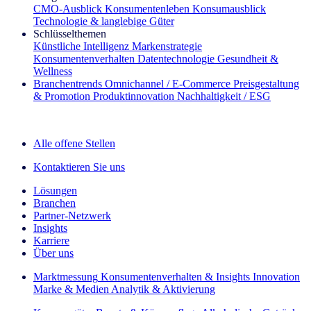
CMO‑Ausblick
Konsumentenleben
Konsumausblick
Technologie & langlebige Güter
Schlüsselthemen
Künstliche Intelligenz
Markenstrategie
Konsumentenverhalten
Datentechnologie
Gesundheit &
Wellness
Branchentrends
Omnichannel / E‑Commerce
Preisgestaltung
& Promotion
Produktinnovation
Nachhaltigkeit / ESG
Der IQ Brief Newsletter: Jetzt anmelden
Alle offene Stellen
Kontaktieren Sie uns
Lösungen
Branchen
Partner-Netzwerk
Insights
Karriere
Über uns
Marktmessung
Konsumentenverhalten & Insights
Innovation
Marke & Medien
Analytik & Aktivierung