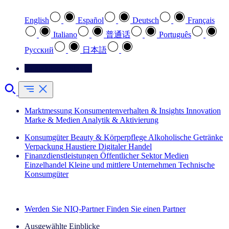
English
Español
Deutsch
Français
Italiano
普通话
Português
Pусский
日本語
Kontaktieren Sie uns
Marktmessung
Konsumentenverhalten & Insights
Innovation
Marke & Medien
Analytik & Aktivierung
Konsumgüter
Beauty & Körperpflege
Alkoholische Getränke
Verpackung
Haustiere
Digitaler Handel
Finanzdienstleistungen
Öffentlicher Sektor
Medien
Einzelhandel
Kleine und mittlere Unternehmen
Technische
Konsumgüter
Entdecken Sie unsere Erfolgsgeschichten (EN)
Werden Sie NIQ-Partner
Finden Sie einen Partner
Ausgewählte Einblicke