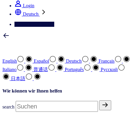
Login
Deutsch
Kontaktieren Sie uns
Wählen Sie Ihre bevorzugte Sprache
English
Español
Deutsch
Français
Italiano
普通话
Português
Pусский
日本語
Wie können wir Ihnen helfen
search