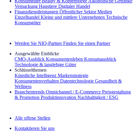
Konsumgüter
Beauty & Körperpflege
Alkoholische Getränke
Verpackung
Haustiere
Digitaler Handel
Finanzdienstleistungen
Öffentlicher Sektor
Medien
Einzelhandel
Kleine und mittlere Unternehmen
Technische
Konsumgüter
Entdecken Sie unsere Erfolgsgeschichten (EN)
Werden Sie NIQ-Partner
Finden Sie einen Partner
Ausgewählte Einblicke
CMO‑Ausblick
Konsumentenleben
Konsumausblick
Technologie & langlebige Güter
Schlüsselthemen
Künstliche Intelligenz
Markenstrategie
Konsumentenverhalten
Datentechnologie
Gesundheit &
Wellness
Branchentrends
Omnichannel / E‑Commerce
Preisgestaltung
& Promotion
Produktinnovation
Nachhaltigkeit / ESG
Der IQ Brief Newsletter: Jetzt anmelden
Alle offene Stellen
Kontaktieren Sie uns