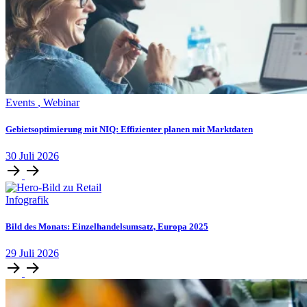
Events
,
Webinar
Gebietsoptimierung mit NIQ: Effizienter planen mit Marktdaten
30
Juli
2026
Infografik
Bild des Monats: Einzelhandelsumsatz, Europa 2025
29
Juli
2026