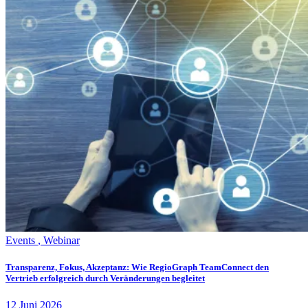
Events
,
Webinar
Transparenz, Fokus, Akzeptanz: Wie RegioGraph TeamConnect den
Vertrieb erfolgreich durch Veränderungen begleitet
12
Juni
2026