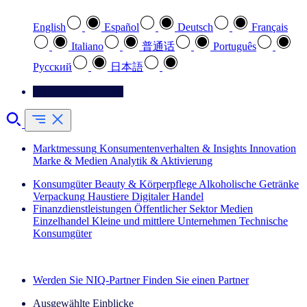
English
Español
Deutsch
Français
Italiano
普通话
Português
Pусский
日本語
Kontaktieren Sie uns
Marktmessung
Konsumentenverhalten & Insights
Innovation
Marke & Medien
Analytik & Aktivierung
Konsumgüter
Beauty & Körperpflege
Alkoholische Getränke
Verpackung
Haustiere
Digitaler Handel
Finanzdienstleistungen
Öffentlicher Sektor
Medien
Einzelhandel
Kleine und mittlere Unternehmen
Technische
Konsumgüter
Entdecken Sie unsere Erfolgsgeschichten (EN)
Werden Sie NIQ-Partner
Finden Sie einen Partner
Ausgewählte Einblicke