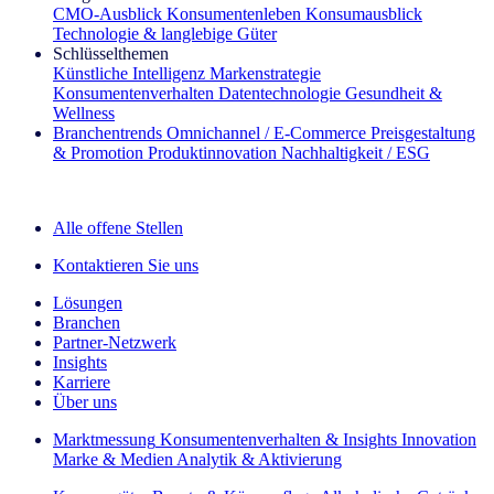
CMO‑Ausblick
Konsumentenleben
Konsumausblick
Technologie & langlebige Güter
Schlüsselthemen
Künstliche Intelligenz
Markenstrategie
Konsumentenverhalten
Datentechnologie
Gesundheit &
Wellness
Branchentrends
Omnichannel / E‑Commerce
Preisgestaltung
& Promotion
Produktinnovation
Nachhaltigkeit / ESG
Der IQ Brief Newsletter: Jetzt anmelden
Alle offene Stellen
Kontaktieren Sie uns
Lösungen
Branchen
Partner-Netzwerk
Insights
Karriere
Über uns
Marktmessung
Konsumentenverhalten & Insights
Innovation
Marke & Medien
Analytik & Aktivierung