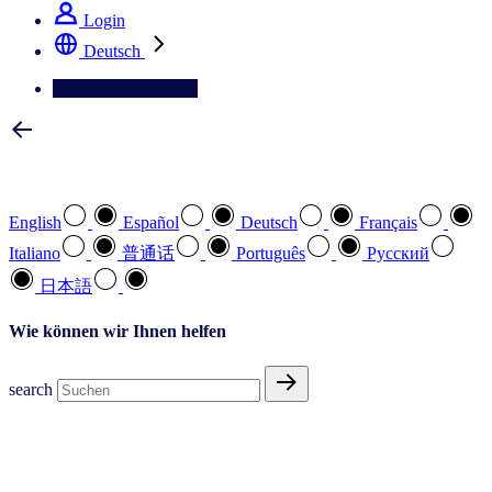
Login
Deutsch
Kontaktieren Sie uns
Wählen Sie Ihre bevorzugte Sprache
English
Español
Deutsch
Français
Italiano
普通话
Português
Pусский
日本語
Wie können wir Ihnen helfen
search