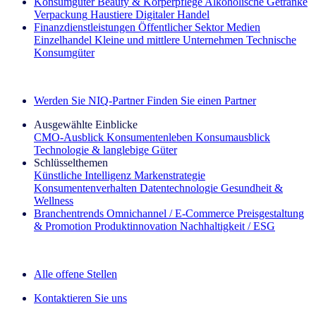
Konsumgüter
Beauty & Körperpflege
Alkoholische Getränke
Verpackung
Haustiere
Digitaler Handel
Finanzdienstleistungen
Öffentlicher Sektor
Medien
Einzelhandel
Kleine und mittlere Unternehmen
Technische
Konsumgüter
Entdecken Sie unsere Erfolgsgeschichten (EN)
Werden Sie NIQ-Partner
Finden Sie einen Partner
Ausgewählte Einblicke
CMO‑Ausblick
Konsumentenleben
Konsumausblick
Technologie & langlebige Güter
Schlüsselthemen
Künstliche Intelligenz
Markenstrategie
Konsumentenverhalten
Datentechnologie
Gesundheit &
Wellness
Branchentrends
Omnichannel / E‑Commerce
Preisgestaltung
& Promotion
Produktinnovation
Nachhaltigkeit / ESG
Der IQ Brief Newsletter: Jetzt anmelden
Alle offene Stellen
Kontaktieren Sie uns