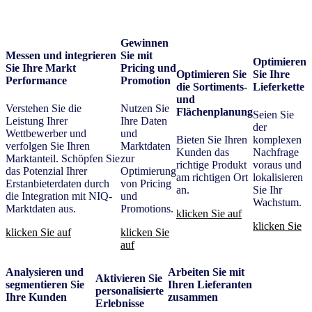
Gewinnen
Messen und integrieren
Sie mit
Optimieren
Sie Ihre Markt
Pricing und
Optimieren Sie
Sie Ihre
Performance
Promotion
die Sortiments-
Lieferkette
und
Verstehen Sie die
Nutzen Sie
Flächenplanung
Seien Sie
Leistung Ihrer
Ihre Daten
der
Wettbewerber und
und
Bieten Sie Ihren
komplexen
verfolgen Sie Ihren
Marktdaten
Kunden das
Nachfrage
Marktanteil. Schöpfen Sie
zur
richtige Produkt
voraus und
das Potenzial Ihrer
Optimierung
am richtigen Ort
lokalisieren
Erstanbieterdaten durch
von Pricing
an.
Sie Ihr
die Integration mit NIQ-
und
Wachstum.
Marktdaten aus.
Promotions.
klicken Sie auf
klicken Sie
klicken Sie auf
klicken Sie
auf
Analysieren und
Arbeiten Sie mit
Aktivieren Sie
segmentieren Sie
Ihren Lieferanten
personalisierte
Ihre Kunden
zusammen
Erlebnisse