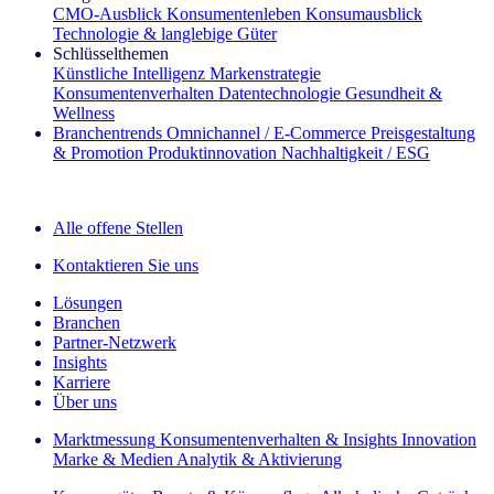
CMO‑Ausblick
Konsumentenleben
Konsumausblick
Technologie & langlebige Güter
Schlüsselthemen
Künstliche Intelligenz
Markenstrategie
Konsumentenverhalten
Datentechnologie
Gesundheit &
Wellness
Branchentrends
Omnichannel / E‑Commerce
Preisgestaltung
& Promotion
Produktinnovation
Nachhaltigkeit / ESG
Der IQ Brief Newsletter: Jetzt anmelden
Alle offene Stellen
Kontaktieren Sie uns
Lösungen
Branchen
Partner-Netzwerk
Insights
Karriere
Über uns
Marktmessung
Konsumentenverhalten & Insights
Innovation
Marke & Medien
Analytik & Aktivierung