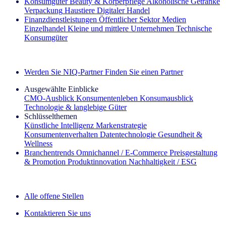
Konsumgüter
Beauty & Körperpflege
Alkoholische Getränke
Verpackung
Haustiere
Digitaler Handel
Finanzdienstleistungen
Öffentlicher Sektor
Medien
Einzelhandel
Kleine und mittlere Unternehmen
Technische
Konsumgüter
Entdecken Sie unsere Erfolgsgeschichten (EN)
Werden Sie NIQ-Partner
Finden Sie einen Partner
Ausgewählte Einblicke
CMO‑Ausblick
Konsumentenleben
Konsumausblick
Technologie & langlebige Güter
Schlüsselthemen
Künstliche Intelligenz
Markenstrategie
Konsumentenverhalten
Datentechnologie
Gesundheit &
Wellness
Branchentrends
Omnichannel / E‑Commerce
Preisgestaltung
& Promotion
Produktinnovation
Nachhaltigkeit / ESG
Der IQ Brief Newsletter: Jetzt anmelden
Alle offene Stellen
Kontaktieren Sie uns