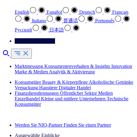
English
Español
Deutsch
Français
Italiano
普通话
Português
Pусский
日本語
Kontaktieren Sie uns
Marktmessung
Konsumentenverhalten & Insights
Innovation
Marke & Medien
Analytik & Aktivierung
Konsumgüter
Beauty & Körperpflege
Alkoholische Getränke
Verpackung
Haustiere
Digitaler Handel
Finanzdienstleistungen
Öffentlicher Sektor
Medien
Einzelhandel
Kleine und mittlere Unternehmen
Technische
Konsumgüter
Entdecken Sie unsere Erfolgsgeschichten (EN)
Werden Sie NIQ-Partner
Finden Sie einen Partner
Ausgewählte Einblicke