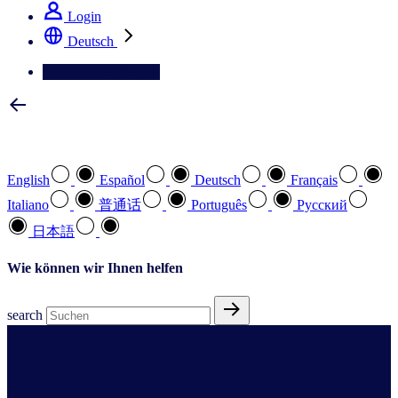
Login
Deutsch
Kontaktieren Sie uns
Wählen Sie Ihre bevorzugte Sprache
English
Español
Deutsch
Français
Italiano
普通话
Português
Pусский
日本語
Wie können wir Ihnen helfen
search