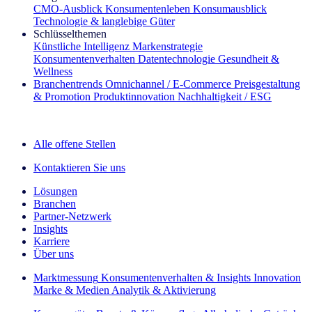
CMO‑Ausblick
Konsumentenleben
Konsumausblick
Technologie & langlebige Güter
Schlüsselthemen
Künstliche Intelligenz
Markenstrategie
Konsumentenverhalten
Datentechnologie
Gesundheit &
Wellness
Branchentrends
Omnichannel / E‑Commerce
Preisgestaltung
& Promotion
Produktinnovation
Nachhaltigkeit / ESG
Der IQ Brief Newsletter: Jetzt anmelden
Alle offene Stellen
Kontaktieren Sie uns
Lösungen
Branchen
Partner-Netzwerk
Insights
Karriere
Über uns
Marktmessung
Konsumentenverhalten & Insights
Innovation
Marke & Medien
Analytik & Aktivierung