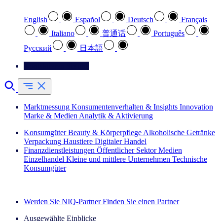
English
Español
Deutsch
Français
Italiano
普通话
Português
Pусский
日本語
Kontaktieren Sie uns
Marktmessung
Konsumentenverhalten & Insights
Innovation
Marke & Medien
Analytik & Aktivierung
Konsumgüter
Beauty & Körperpflege
Alkoholische Getränke
Verpackung
Haustiere
Digitaler Handel
Finanzdienstleistungen
Öffentlicher Sektor
Medien
Einzelhandel
Kleine und mittlere Unternehmen
Technische
Konsumgüter
Entdecken Sie unsere Erfolgsgeschichten (EN)
Werden Sie NIQ-Partner
Finden Sie einen Partner
Ausgewählte Einblicke