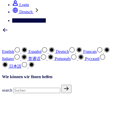
Login
Deutsch
Kontaktieren Sie uns
Wählen Sie Ihre bevorzugte Sprache
English
Español
Deutsch
Français
Italiano
普通话
Português
Pусский
日本語
Wie können wir Ihnen helfen
search