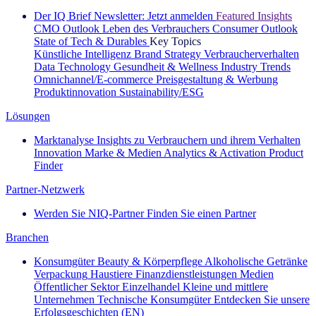
Der IQ Brief Newsletter: Jetzt anmelden
Featured Insights
CMO Outlook
Leben des Verbrauchers
Consumer Outlook
State of Tech & Durables
Key Topics
Künstliche Intelligenz
Brand Strategy
Verbraucherverhalten
Data Technology
Gesundheit & Wellness
Industry Trends
Omnichannel/E-commerce
Preisgestaltung & Werbung
Produktinnovation
Sustainability/ESG
Lösungen
Marktanalyse
Insights zu Verbrauchern und ihrem Verhalten
Innovation
Marke & Medien
Analytics & Activation
Product
Finder
Partner-Netzwerk
Werden Sie NIQ-Partner
Finden Sie einen Partner
Branchen
Konsumgüter
Beauty & Körperpflege
Alkoholische Getränke
Verpackung
Haustiere
Finanzdienstleistungen
Medien
Öffentlicher Sektor
Einzelhandel
Kleine und mittlere
Unternehmen
Technische Konsumgüter
Entdecken Sie unsere
Erfolgsgeschichten (EN)