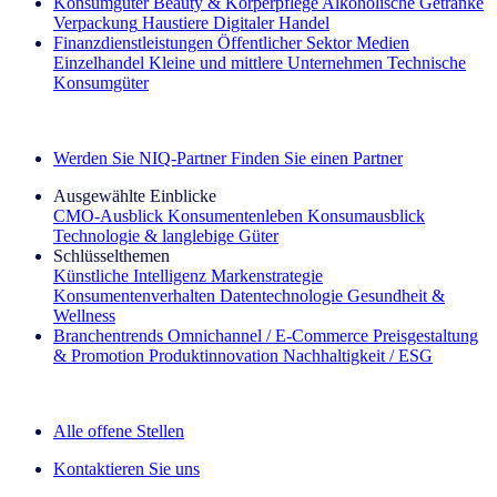
Konsumgüter
Beauty & Körperpflege
Alkoholische Getränke
Verpackung
Haustiere
Digitaler Handel
Finanzdienstleistungen
Öffentlicher Sektor
Medien
Einzelhandel
Kleine und mittlere Unternehmen
Technische
Konsumgüter
Entdecken Sie unsere Erfolgsgeschichten (EN)
Werden Sie NIQ-Partner
Finden Sie einen Partner
Ausgewählte Einblicke
CMO‑Ausblick
Konsumentenleben
Konsumausblick
Technologie & langlebige Güter
Schlüsselthemen
Künstliche Intelligenz
Markenstrategie
Konsumentenverhalten
Datentechnologie
Gesundheit &
Wellness
Branchentrends
Omnichannel / E‑Commerce
Preisgestaltung
& Promotion
Produktinnovation
Nachhaltigkeit / ESG
Der IQ Brief Newsletter: Jetzt anmelden
Alle offene Stellen
Kontaktieren Sie uns