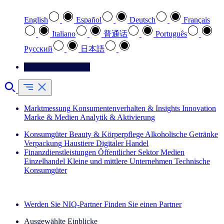
English
Español
Deutsch
Français
Italiano
普通话
Português
Pусский
日本語
Kontaktieren Sie uns
Marktmessung
Konsumentenverhalten & Insights
Innovation
Marke & Medien
Analytik & Aktivierung
Konsumgüter
Beauty & Körperpflege
Alkoholische Getränke
Verpackung
Haustiere
Digitaler Handel
Finanzdienstleistungen
Öffentlicher Sektor
Medien
Einzelhandel
Kleine und mittlere Unternehmen
Technische
Konsumgüter
Entdecken Sie unsere Erfolgsgeschichten (EN)
Werden Sie NIQ-Partner
Finden Sie einen Partner
Ausgewählte Einblicke