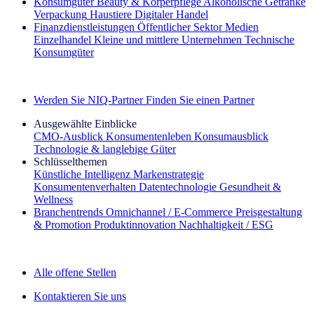
Konsumgüter
Beauty & Körperpflege
Alkoholische Getränke
Verpackung
Haustiere
Digitaler Handel
Finanzdienstleistungen
Öffentlicher Sektor
Medien
Einzelhandel
Kleine und mittlere Unternehmen
Technische
Konsumgüter
Entdecken Sie unsere Erfolgsgeschichten (EN)
Werden Sie NIQ-Partner
Finden Sie einen Partner
Ausgewählte Einblicke
CMO‑Ausblick
Konsumentenleben
Konsumausblick
Technologie & langlebige Güter
Schlüsselthemen
Künstliche Intelligenz
Markenstrategie
Konsumentenverhalten
Datentechnologie
Gesundheit &
Wellness
Branchentrends
Omnichannel / E‑Commerce
Preisgestaltung
& Promotion
Produktinnovation
Nachhaltigkeit / ESG
Der IQ Brief Newsletter: Jetzt anmelden
Alle offene Stellen
Kontaktieren Sie uns