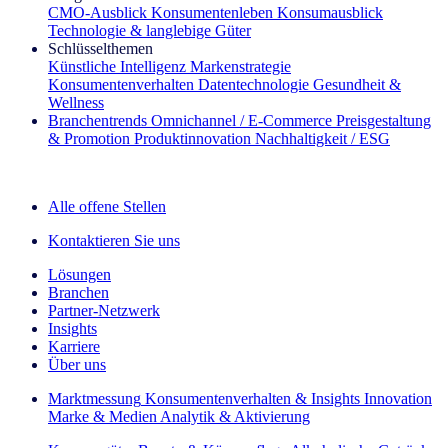
CMO‑Ausblick
Konsumentenleben
Konsumausblick
Technologie & langlebige Güter
Schlüsselthemen
Künstliche Intelligenz
Markenstrategie
Konsumentenverhalten
Datentechnologie
Gesundheit &
Wellness
Branchentrends
Omnichannel / E‑Commerce
Preisgestaltung
& Promotion
Produktinnovation
Nachhaltigkeit / ESG
Der IQ Brief Newsletter: Jetzt anmelden
Alle offene Stellen
Kontaktieren Sie uns
Lösungen
Branchen
Partner-Netzwerk
Insights
Karriere
Über uns
Marktmessung
Konsumentenverhalten & Insights
Innovation
Marke & Medien
Analytik & Aktivierung