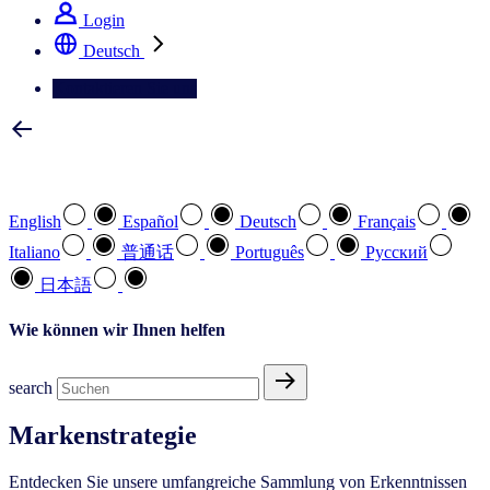
Login
Deutsch
Kontaktieren Sie uns
Wählen Sie Ihre bevorzugte Sprache
English
Español
Deutsch
Français
Italiano
普通话
Português
Pусский
日本語
Wie können wir Ihnen helfen
search
Markenstrategie
Entdecken Sie unsere umfangreiche Sammlung von Erkenntnissen