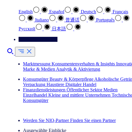
English
Español
Deutsch
Français
Italiano
普通话
Português
Pусский
日本語
Kontaktieren Sie uns
Marktmessung
Konsumentenverhalten & Insights
Innovat
Marke & Medien
Analytik & Aktivierung
Konsumgüter
Beauty & Körperpflege
Alkoholische Geträ
Verpackung
Haustiere
Digitaler Handel
Finanzdienstleistungen
Öffentlicher Sektor
Medien
Einzelhandel
Kleine und mittlere Unternehmen
Technisch
Konsumgüter
Entdecken Sie unsere Erfolgsgeschichten (EN)
Werden Sie NIQ-Partner
Finden Sie einen Partner
Ausgewählte Einblicke