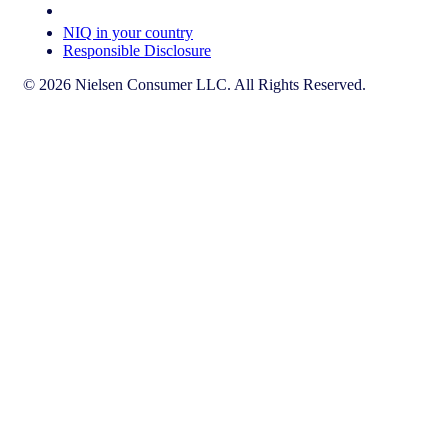
Your Cookie Choices
NIQ in your country
Responsible Disclosure
© 2026 Nielsen Consumer LLC. All Rights Reserved.
Diese Seite existiert nicht auf [x]. Bleiben Sie auf der Seite, auf der
Sie sich gerade befinden, oder gehen Sie auf die [x] Homepage.
Zur Startseite
Go to English Page