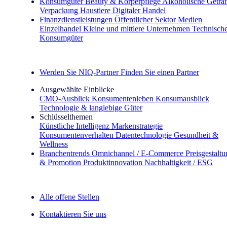
Konsumgüter
Beauty & Körperpflege
Alkoholische Geträ
Verpackung
Haustiere
Digitaler Handel
Finanzdienstleistungen
Öffentlicher Sektor
Medien
Einzelhandel
Kleine und mittlere Unternehmen
Technisch
Konsumgüter
Entdecken Sie unsere Erfolgsgeschichten (EN)
Werden Sie NIQ-Partner
Finden Sie einen Partner
Ausgewählte Einblicke
CMO‑Ausblick
Konsumentenleben
Konsumausblick
Technologie & langlebige Güter
Schlüsselthemen
Künstliche Intelligenz
Markenstrategie
Konsumentenverhalten
Datentechnologie
Gesundheit &
Wellness
Branchentrends
Omnichannel / E‑Commerce
Preisgestalt
& Promotion
Produktinnovation
Nachhaltigkeit / ESG
Der IQ Brief Newsletter: Jetzt anmelden
Alle offene Stellen
Kontaktieren Sie uns