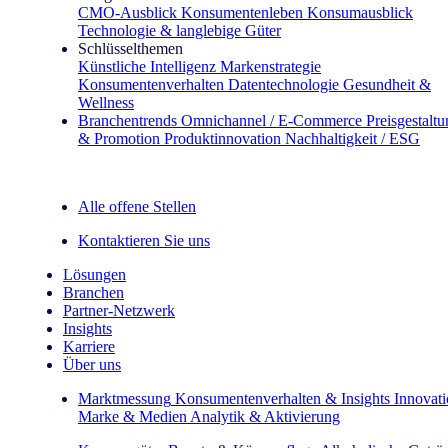
CMO‑Ausblick
Konsumentenleben
Konsumausblick
Technologie & langlebige Güter
Schlüsselthemen
Künstliche Intelligenz
Markenstrategie
Konsumentenverhalten
Datentechnologie
Gesundheit &
Wellness
Branchentrends
Omnichannel / E‑Commerce
Preisgestalt
& Promotion
Produktinnovation
Nachhaltigkeit / ESG
Der IQ Brief Newsletter: Jetzt anmelden
Alle offene Stellen
Kontaktieren Sie uns
Lösungen
Branchen
Partner-Netzwerk
Insights
Karriere
Über uns
Marktmessung
Konsumentenverhalten & Insights
Innovat
Marke & Medien
Analytik & Aktivierung