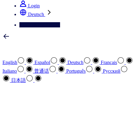
Login
Deutsch
Kontaktieren Sie uns
Wählen Sie Ihre bevorzugte Sprache
English
Español
Deutsch
Français
Italiano
普通话
Português
Pусский
日本語
Wie können wir Ihnen helfen
search