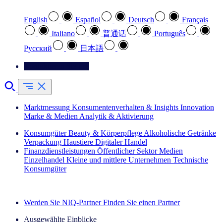
English
Español
Deutsch
Français
Italiano
普通话
Português
Pусский
日本語
Kontaktieren Sie uns
Marktmessung
Konsumentenverhalten & Insights
Innovation
Marke & Medien
Analytik & Aktivierung
Konsumgüter
Beauty & Körperpflege
Alkoholische Getränke
Verpackung
Haustiere
Digitaler Handel
Finanzdienstleistungen
Öffentlicher Sektor
Medien
Einzelhandel
Kleine und mittlere Unternehmen
Technische
Konsumgüter
Entdecken Sie unsere Erfolgsgeschichten (EN)
Werden Sie NIQ-Partner
Finden Sie einen Partner
Ausgewählte Einblicke