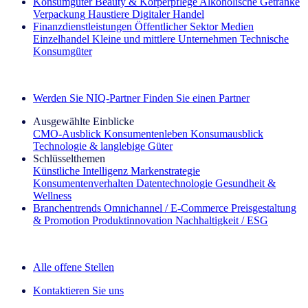
Konsumgüter
Beauty & Körperpflege
Alkoholische Getränke
Verpackung
Haustiere
Digitaler Handel
Finanzdienstleistungen
Öffentlicher Sektor
Medien
Einzelhandel
Kleine und mittlere Unternehmen
Technische
Konsumgüter
Entdecken Sie unsere Erfolgsgeschichten (EN)
Werden Sie NIQ-Partner
Finden Sie einen Partner
Ausgewählte Einblicke
CMO‑Ausblick
Konsumentenleben
Konsumausblick
Technologie & langlebige Güter
Schlüsselthemen
Künstliche Intelligenz
Markenstrategie
Konsumentenverhalten
Datentechnologie
Gesundheit &
Wellness
Branchentrends
Omnichannel / E‑Commerce
Preisgestaltung
& Promotion
Produktinnovation
Nachhaltigkeit / ESG
Der IQ Brief Newsletter: Jetzt anmelden
Alle offene Stellen
Kontaktieren Sie uns