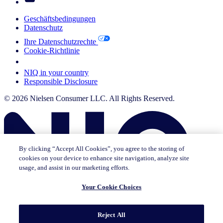
Geschäftsbedingungen
Datenschutz
Ihre Datenschutzrechte
Cookie-Richtlinie
Your Cookie Choices
NIQ in your country
Responsible Disclosure
© 2026 Nielsen Consumer LLC. All Rights Reserved.
By clicking “Accept All Cookies”, you agree to the storing of
cookies on your device to enhance site navigation, analyze site
usage, and assist in our marketing efforts.
Your Cookie Choices
Diese Seite existiert nicht auf [x]. Bleiben Sie auf der Seite, auf der
Reject All
Sie sich gerade befinden, oder gehen Sie auf die [x] Homepage.