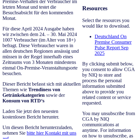
Premise-Verhalten der Verbraucher im
letzten Monat und testet die
Resources
Besuchsabsicht für den kommenden
Monat.​
Select the resources you
would like to download.
Für diese April 2024 Ausgabe haben
wir zwischen dem 24. – 30. Mai 2024
Deutschland On
1007 Verbraucher (im Alter von 18+)
Premise Consumer
befragt. Diese Verbraucher waren in
Pulse Report Sep
allen deutschen Regionen ansässig und
2025
müssen in der Regel innerhalb eines
Zeitraums von 3 Monaten mindestens
By clicking submit below,
einmal On-Premise-Veranstaltungsorte
you consent to allow CGA
besuchen.​​
by NIQ to store and
process the personal
Dieser Bericht befasst sich mit aktuellen
information submitted
Themen wie
Trendiness von
above to provide you
Getränkekategorien
sowie der
related content or service
Konsum von RTD‘s​
requested.
Laden Sie jetzt den neuesten
You may unsubscribe from
kostenlosen Bericht herunter.
CGA by NIQ
communications at
Um diesen Bericht herunterzuladen,
anytime. For information
nehmen Sie
bitte hier Kontakt mit uns
on how to unsubscribe, as
auf.