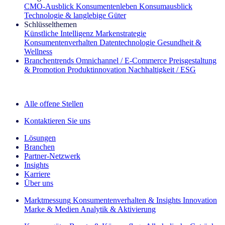
CMO‑Ausblick
Konsumentenleben
Konsumausblick
Technologie & langlebige Güter
Schlüsselthemen
Künstliche Intelligenz
Markenstrategie
Konsumentenverhalten
Datentechnologie
Gesundheit &
Wellness
Branchentrends
Omnichannel / E‑Commerce
Preisgestaltung
& Promotion
Produktinnovation
Nachhaltigkeit / ESG
Der IQ Brief Newsletter: Jetzt anmelden
Alle offene Stellen
Kontaktieren Sie uns
Lösungen
Branchen
Partner-Netzwerk
Insights
Karriere
Über uns
Marktmessung
Konsumentenverhalten & Insights
Innovation
Marke & Medien
Analytik & Aktivierung