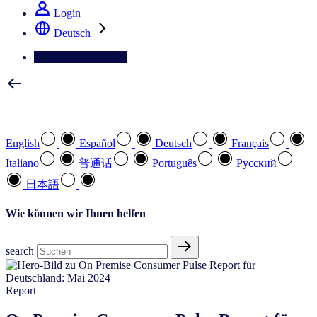
Login
Deutsch
Kontaktieren Sie uns
Wählen Sie Ihre bevorzugte Sprache
English
Español
Deutsch
Français
Italiano
普通话
Português
Pусский
日本語
Wie können wir Ihnen helfen
search
Report