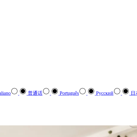
aliano
普通话
Português
Pусский
日