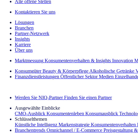
Alle offene Stellen
Kontaktieren Sie uns
Lösungen
Branchen
Partner-Netzwerk
Insights
Karriere
Über uns
Marktmessung
Konsumentenverhalten & Insights
Innovation
M
Konsumgüter
Beauty & Körperpflege
Alkoholische Getränke
V
Finanzdienstleistungen
Öffentlicher Sektor
Medien
Einzelhand
Entdecken Sie unsere Erfolgsgeschichten (EN)
Werden Sie NIQ-Partner
Finden Sie einen Partner
Ausgewählte Einblicke
CMO‑Ausblick
Konsumentenleben
Konsumausblick
Technolog
Schlüsselthemen
Künstliche Intelligenz
Markenstrategie
Konsumentenverhalten
Branchentrends
Omnichannel / E‑Commerce
Preisgestaltung 