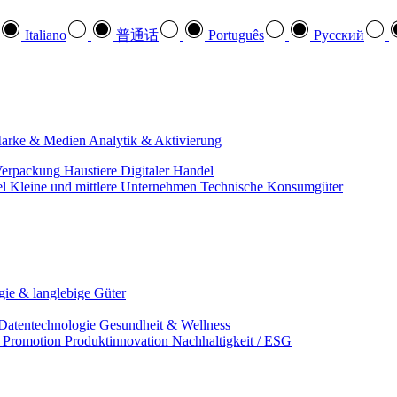
Italiano
普通话
Português
Pусский
arke & Medien
Analytik & Aktivierung
erpackung
Haustiere
Digitaler Handel
el
Kleine und mittlere Unternehmen
Technische Konsumgüter
ie & langlebige Güter
Datentechnologie
Gesundheit & Wellness
& Promotion
Produktinnovation
Nachhaltigkeit / ESG