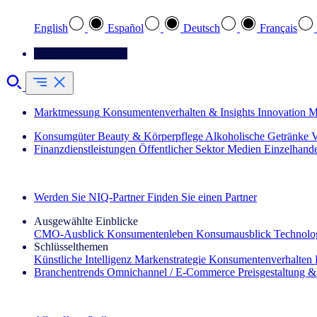
English
Español
Deutsch
Français
Kontaktieren Sie uns
Marktmessung
Konsumentenverhalten & Insights
Innovation
M
Konsumgüter
Beauty & Körperpflege
Alkoholische Getränke
V
Finanzdienstleistungen
Öffentlicher Sektor
Medien
Einzelhand
Entdecken Sie unsere Erfolgsgeschichten (EN)
Werden Sie NIQ-Partner
Finden Sie einen Partner
Ausgewählte Einblicke
CMO‑Ausblick
Konsumentenleben
Konsumausblick
Technolog
Schlüsselthemen
Künstliche Intelligenz
Markenstrategie
Konsumentenverhalten
Branchentrends
Omnichannel / E‑Commerce
Preisgestaltung 
Der IQ Brief Newsletter: Jetzt anmelden