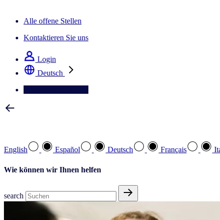
Der IQ Brief Newsletter: Jetzt anmelden
Alle offene Stellen
Kontaktieren Sie uns
Login
Deutsch
Kontaktieren Sie uns
Wählen Sie Ihre bevorzugte Sprache
English
Español
Deutsch
Français
It
Wie können wir Ihnen helfen
search