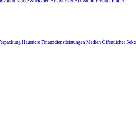
novation
Marke & Medien
Analytics & Activation
Product Finder
erpackung
Haustiere
Finanzdienstleistungen
Medien
Öffentlicher Sekt