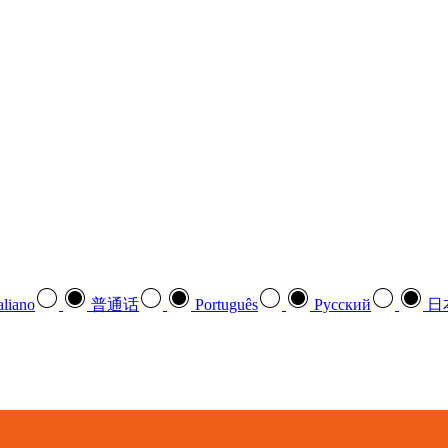
aliano
普通话
Português
Pусский
日