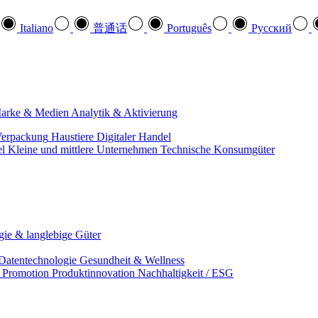
Italiano
普通话
Português
Pусский
arke & Medien
Analytik & Aktivierung
erpackung
Haustiere
Digitaler Handel
el
Kleine und mittlere Unternehmen
Technische Konsumgüter
ie & langlebige Güter
Datentechnologie
Gesundheit & Wellness
& Promotion
Produktinnovation
Nachhaltigkeit / ESG