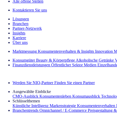
Alle offene Stellen
Kontaktieren Sie uns
Lösungen
Branchen
Partner-Netzwerk
Insights
Karriere
Über uns
Marktmessung
Konsumentenverhalten & Insights
Innovation
M
Konsumgüter
Beauty & Körperpflege
Alkoholische Getränke
V
Finanzdienstleistungen
Öffentlicher Sektor
Medien
Einzelhand
Entdecken Sie unsere Erfolgsgeschichten (EN)
Werden Sie NIQ-Partner
Finden Sie einen Partner
Ausgewählte Einblicke
CMO‑Ausblick
Konsumentenleben
Konsumausblick
Technolog
Schlüsselthemen
Künstliche Intelligenz
Markenstrategie
Konsumentenverhalten
Branchentrends
Omnichannel / E‑Commerce
Preisgestaltung 