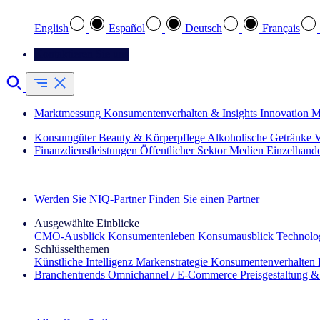
English
Español
Deutsch
Français
Kontaktieren Sie uns
Marktmessung
Konsumentenverhalten & Insights
Innovation
M
Konsumgüter
Beauty & Körperpflege
Alkoholische Getränke
V
Finanzdienstleistungen
Öffentlicher Sektor
Medien
Einzelhand
Entdecken Sie unsere Erfolgsgeschichten (EN)
Werden Sie NIQ-Partner
Finden Sie einen Partner
Ausgewählte Einblicke
CMO‑Ausblick
Konsumentenleben
Konsumausblick
Technolog
Schlüsselthemen
Künstliche Intelligenz
Markenstrategie
Konsumentenverhalten
Branchentrends
Omnichannel / E‑Commerce
Preisgestaltung 
Der IQ Brief Newsletter: Jetzt anmelden