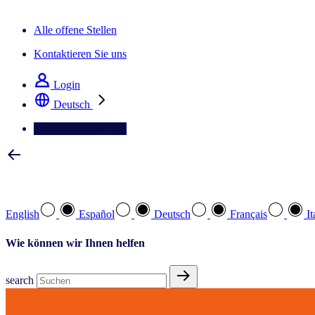
Der IQ Brief Newsletter: Jetzt anmelden
Alle offene Stellen
Kontaktieren Sie uns
Login
Deutsch
Kontaktieren Sie uns
Wählen Sie Ihre bevorzugte Sprache
English
Español
Deutsch
Français
It
Wie können wir Ihnen helfen
search