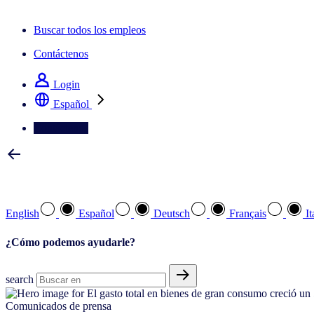
La newsletter IQ Brief: Suscríbase ahora
Buscar todos los empleos
Contáctenos
Login
Español
Contáctenos
Seleccione su idioma preferido
English
Español
Deutsch
Français
It
¿Cómo podemos ayudarle?
search
Comunicados de prensa