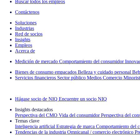
Buscar todos los empleos
Contáctenos
Soluciones
Industrias
Red de socios
Insights
Empleos
Acerca de
Medición de mercado
Comportamiento del consumidor
Innova
Bienes de consumo empacados
Belleza y cuidado personal
Beb
Servicios financieros
Sector público
Medios
Comercio Minorist
Explore nuestros casos de éxito
Hágase socio de NIQ
Encuentre un socio NIQ
Insights destacados
Perspectiva del CMO
Vida del consumidor
Perspectiva del co
Temas clave
Inteligencia artificial
Estrategia de marca
Comportamiento del 
Tendencias de la industria
Omnicanal / comercio electrónico
Pr