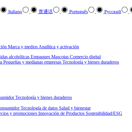
Italiano
普通话
Português
Pусский
ción
Marca y medios
Analítica y activación
idas alcohólicas
Empaques
Mascotas
Comercio digital
a
Pequeñas y medianas empresas
Tecnología y bienes duraderos
nsumidor
Tecnología y bienes duraderos
consumidor
Tecnología de datos
Salud y bienestar
ecios y promociones
Innovación de Productos
Sostenibilidad/ESG