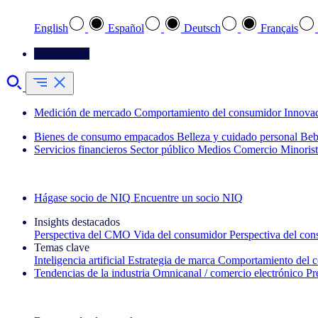
English
Español
Deutsch
Français
Contáctenos
Medición de mercado
Comportamiento del consumidor
Innova
Bienes de consumo empacados
Belleza y cuidado personal
Beb
Servicios financieros
Sector público
Medios
Comercio Minorist
Explore nuestros casos de éxito
Hágase socio de NIQ
Encuentre un socio NIQ
Insights destacados
Perspectiva del CMO
Vida del consumidor
Perspectiva del co
Temas clave
Inteligencia artificial
Estrategia de marca
Comportamiento del 
Tendencias de la industria
Omnicanal / comercio electrónico
Pr
La newsletter IQ Brief: Suscríbase ahora