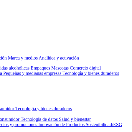
ción
Marca y medios
Analítica y activación
idas alcohólicas
Empaques
Mascotas
Comercio digital
a
Pequeñas y medianas empresas
Tecnología y bienes duraderos
nsumidor
Tecnología y bienes duraderos
consumidor
Tecnología de datos
Salud y bienestar
ecios y promociones
Innovación de Productos
Sostenibilidad/ESG