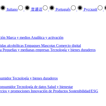
Italiano
普通话
Português
Pусский
ción
Marca y medios
Analítica y activación
idas alcohólicas
Empaques
Mascotas
Comercio digital
a
Pequeñas y medianas empresas
Tecnología y bienes duraderos
nsumidor
Tecnología y bienes duraderos
consumidor
Tecnología de datos
Salud y bienestar
ecios y promociones
Innovación de Productos
Sostenibilidad/ESG