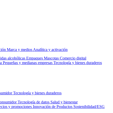
ción
Marca y medios
Analítica y activación
idas alcohólicas
Empaques
Mascotas
Comercio digital
a
Pequeñas y medianas empresas
Tecnología y bienes duraderos
nsumidor
Tecnología y bienes duraderos
consumidor
Tecnología de datos
Salud y bienestar
ecios y promociones
Innovación de Productos
Sostenibilidad/ESG