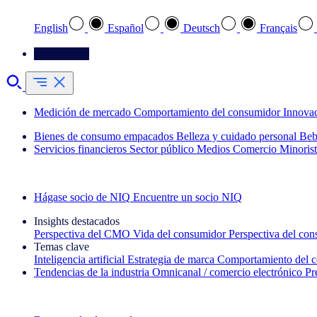
English
Español
Deutsch
Français
Contáctenos
Medición de mercado
Comportamiento del consumidor
Innova
Bienes de consumo empacados
Belleza y cuidado personal
Beb
Servicios financieros
Sector público
Medios
Comercio Minorist
Explore nuestros casos de éxito
Hágase socio de NIQ
Encuentre un socio NIQ
Insights destacados
Perspectiva del CMO
Vida del consumidor
Perspectiva del co
Temas clave
Inteligencia artificial
Estrategia de marca
Comportamiento del 
Tendencias de la industria
Omnicanal / comercio electrónico
Pr
La newsletter IQ Brief: Suscríbase ahora