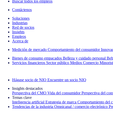
Buscar todos los empleos
Contáctenos
Soluciones
Industrias
Red de socios
Insights
Empleos
Acerca de
Medición de mercado
Comportamiento del consumidor
Innova
Bienes de consumo empacados
Belleza y cuidado personal
Beb
Servicios financieros
Sector público
Medios
Comercio Minorist
Explore nuestros casos de éxito
Hágase socio de NIQ
Encuentre un socio NIQ
Insights destacados
Perspectiva del CMO
Vida del consumidor
Perspectiva del co
Temas clave
Inteligencia artificial
Estrategia de marca
Comportamiento del 
Tendencias de la industria
Omnicanal / comercio electrónico
Pr