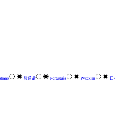
aliano
普通话
Português
Pусский
日