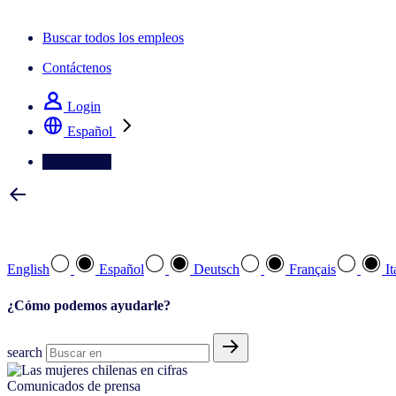
La newsletter IQ Brief: Suscríbase ahora
Buscar todos los empleos
Contáctenos
Login
Español
Contáctenos
Seleccione su idioma preferido
English
Español
Deutsch
Français
It
¿Cómo podemos ayudarle?
search
Comunicados de prensa