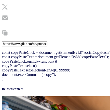
const copyPasteClick = document.getElementById(“socialCopyPaste”
const copyPasteText = document.getElementById(“copyPasteText”);
copyPasteClick.onclick=function(){
copyPasteText.select();
copyPasteText.setSelectionRange(0, 99999)
document.execCommand(“copy”);
}
Related content