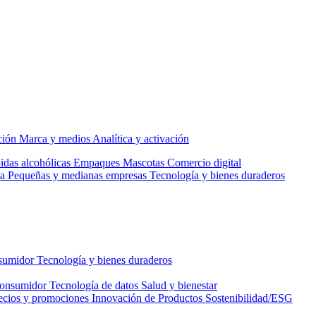
ción
Marca y medios
Analítica y activación
idas alcohólicas
Empaques
Mascotas
Comercio digital
a
Pequeñas y medianas empresas
Tecnología y bienes duraderos
nsumidor
Tecnología y bienes duraderos
consumidor
Tecnología de datos
Salud y bienestar
ecios y promociones
Innovación de Productos
Sostenibilidad/ESG