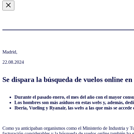
Madrid,
22.08.2024
Se dispara la búsqueda de vuelos online en
Durante el pasado enero, el mes del año con el mayor cons
Los hombres son más asiduos en estas
webs
y, además, dedi
Iberia, Vueling y Ryanair, las
webs
a las que más se accede
Como ya anticipaban organismos como el Ministerio de Industria y Turi
facturación considerables y la búsqueda de vuelos
online
también ha e