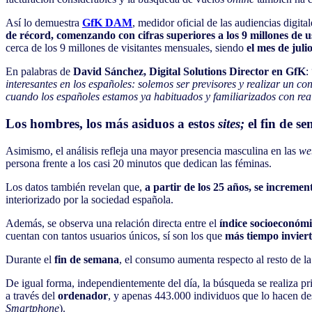
Así lo demuestra
GfK DAM
, medidor oficial de las audiencias digita
de récord, comenzando con cifras superiores a los 9 millones de 
cerca de los 9 millones de visitantes mensuales, siendo
el mes de juli
En palabras de
David Sánchez, Digital Solutions Director en GfK
:
interesantes en los españoles: solemos ser previsores y realizar un c
cuando los españoles estamos ya habituados y familiarizados con real
Los hombres, los más asiduos a estos
sites;
el fin de s
Asimismo, el análisis refleja una mayor presencia masculina en las
we
persona frente a los casi 20 minutos que dedican las féminas.
Los datos también revelan que,
a partir de los 25 años, se increment
interiorizado por la sociedad española.
Además, se observa una relación directa entre el
índice socioeconóm
cuentan con tantos usuarios únicos, sí son los que
más tiempo invier
Durante el
fin de semana
, el consumo aumenta respecto al resto de 
De igual forma, independientemente del día, la búsqueda se realiza pr
a través del
ordenador
, y apenas 443.000 individuos que lo hacen de
Smartphone
).