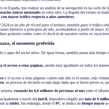
les en España, tras realizar un análisis de la navegación en las
webs
de l
usuarios únicos mensuales
en estos
sites
. La llegada del verano se tra
o con mayor tráfico respecto a años anteriores
.
 “
2024 es un año de récord para el turismo, también para el tráfico o
onsumo intensivo a principios de año, acentuándose a partir de mayo. E
izar gestiones online como el check-in de nuestros vuelos en vacacione
emana, el momento preferido
bs
y
apps
del sector aéreo. De igual forma, también pasan más tiempo 
a el acceso a estas páginas,
siendo muy igualitario en todos los tramo
ico
y el acceso a estas páginas: cuánto más alto es el estrato, más visi
ten
, su proceso de decisión es más largo dado que el factor precio es, 
la semana,
rozando los 6,6 millones de personas al mes
entre el sábado
incipalmente a través del
móvil
, dispositivo elegido por
más de 6 millo
sde la
tablet.
Sin embargo, desde el
PC
se dedica un
tiempo mayor a 