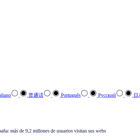
aliano
普通话
Português
Pусский
日