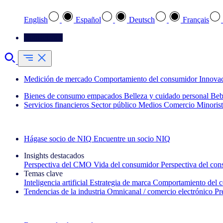
English
Español
Deutsch
Français
Contáctenos
Medición de mercado
Comportamiento del consumidor
Innova
Bienes de consumo empacados
Belleza y cuidado personal
Beb
Servicios financieros
Sector público
Medios
Comercio Minorist
Explore nuestros casos de éxito
Hágase socio de NIQ
Encuentre un socio NIQ
Insights destacados
Perspectiva del CMO
Vida del consumidor
Perspectiva del co
Temas clave
Inteligencia artificial
Estrategia de marca
Comportamiento del 
Tendencias de la industria
Omnicanal / comercio electrónico
Pr
La newsletter IQ Brief: Suscríbase ahora