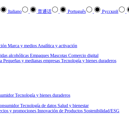
Italiano
普通话
Português
Pусский
ción
Marca y medios
Analítica y activación
idas alcohólicas
Empaques
Mascotas
Comercio digital
a
Pequeñas y medianas empresas
Tecnología y bienes duraderos
nsumidor
Tecnología y bienes duraderos
consumidor
Tecnología de datos
Salud y bienestar
ecios y promociones
Innovación de Productos
Sostenibilidad/ESG