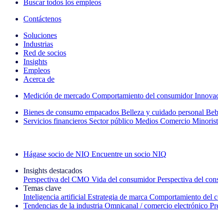
Buscar todos los empleos
Contáctenos
Soluciones
Industrias
Red de socios
Insights
Empleos
Acerca de
Medición de mercado
Comportamiento del consumidor
Innova
Bienes de consumo empacados
Belleza y cuidado personal
Beb
Servicios financieros
Sector público
Medios
Comercio Minorist
Explore nuestros casos de éxito
Hágase socio de NIQ
Encuentre un socio NIQ
Insights destacados
Perspectiva del CMO
Vida del consumidor
Perspectiva del co
Temas clave
Inteligencia artificial
Estrategia de marca
Comportamiento del 
Tendencias de la industria
Omnicanal / comercio electrónico
Pr