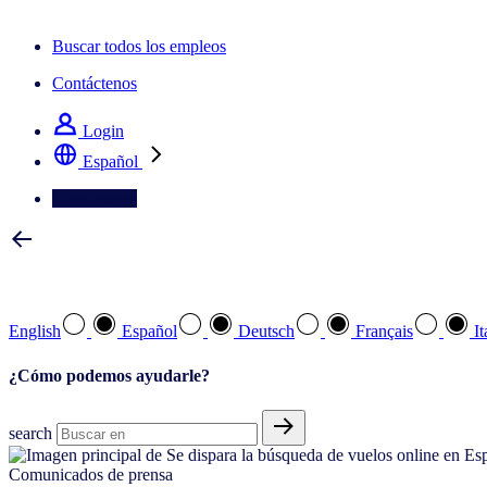
La newsletter IQ Brief: Suscríbase ahora
Buscar todos los empleos
Contáctenos
Login
Español
Contáctenos
Seleccione su idioma preferido
English
Español
Deutsch
Français
It
¿Cómo podemos ayudarle?
search
Comunicados de prensa